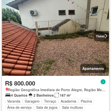
7
fotos
Apartamento
R$ 800.000
Região Geográfica Imediata de Porto Alegre, Região Metropolitana de Porto Alegre
4 Quartos
2 Banheiros
167 m²
Varanda
Garagem
Terraço
Academia
Piscina
Área de serviço
Sala de jogos
Sala multiuso