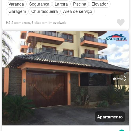
Varanda
Segurança
Lareira
Piscina
Elevador
Garagem
Churrasqueira
Área de serviço
Área das crianças
Alarme
Totalmente mobiliado
Há 2 semanas, 6 dias em Imovelweb
6
fotos
Apartamento