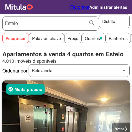
Favoritos
Administrar alertas
Distrito
Pesquisar
Palavras-chave
Preço
Quartos
Banheiros
Apartamentos à venda 4 quartos em Esteio
4.810 imóveis disponíveis
Ordenar por:
Relevância
Muita procura
7
fotos