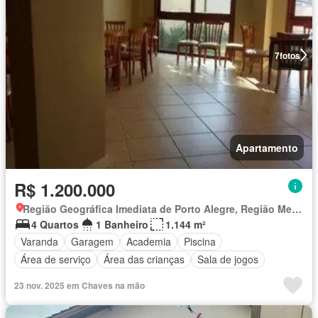
7
fotos
Apartamento
R$ 1.200.000
Região Geográfica Imediata de Porto Alegre, Região Metropolitana de Porto Alegre
4 Quartos
1 Banheiro
1.144 m²
Varanda
Garagem
Academia
Piscina
Área de serviço
Área das crianças
Sala de jogos
23 nov. 2025 em Chaves na mão