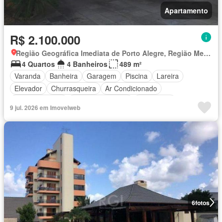
Apartamento
R$ 2.100.000
Região Geográfica Imediata de Porto Alegre, Região Metropolitana de Porto Alegre
4 Quartos
4 Banheiros
489 m²
Varanda
Banheira
Garagem
Piscina
Lareira
Elevador
Churrasqueira
Ar Condicionado
Área de serviço
Área das crianças
Segurança
9 jul. 2026 em Imovelweb
Totalmente mobiliado
6
fotos