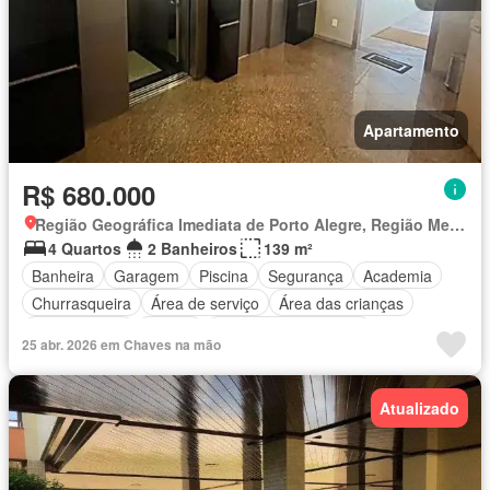
Apartamento
R$ 680.000
Região Geográfica Imediata de Porto Alegre, Região Metropolitana de Porto Alegre
4 Quartos
2 Banheiros
139 m²
Banheira
Garagem
Piscina
Segurança
Academia
Churrasqueira
Área de serviço
Área das crianças
Sala de jogos
Alarme
Totalmente mobiliado
25 abr. 2026 em Chaves na mão
Atualizado