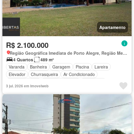
Apartamento
R$ 2.100.000
Região Geográfica Imediata de Porto Alegre, Região Metropolitana de Porto Alegre
4 Quartos
489 m²
Varanda
Banheira
Garagem
Piscina
Lareira
Elevador
Churrasqueira
Ar Condicionado
Área de serviço
Área das crianças
Segurança
3 jul. 2026 em Imovelweb
Totalmente mobiliado