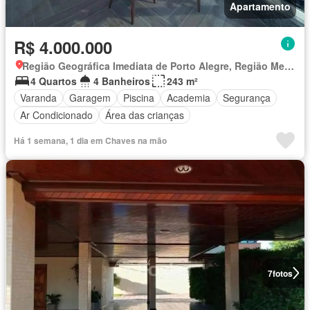
Apartamento
R$ 4.000.000
Região Geográfica Imediata de Porto Alegre, Região Metropolitana de Porto Alegre
4 Quartos
4 Banheiros
243 m²
Varanda
Garagem
Piscina
Academia
Segurança
Ar Condicionado
Área das crianças
Há 1 semana, 1 dia em Chaves na mão
7
fotos