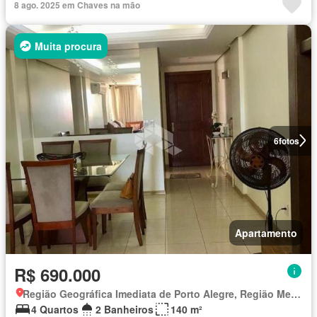
8 ago. 2025 em Chaves na mão
Muita procura
6
fotos
Apartamento
R$ 690.000
Região Geográfica Imediata de Porto Alegre, Região Metropolitana de Porto Alegre
4 Quartos
2 Banheiros
140 m²