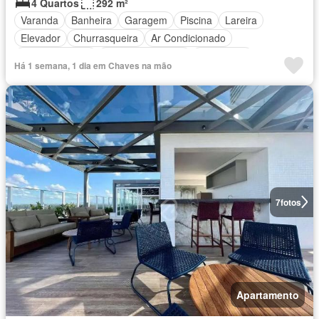
4 Quartos
292 m²
Varanda
Banheira
Garagem
Piscina
Lareira
Elevador
Churrasqueira
Ar Condicionado
Área de serviço
Área das crianças
Segurança
Há 1 semana, 1 dia em Chaves na mão
Totalmente mobiliado
7
fotos
Apartamento