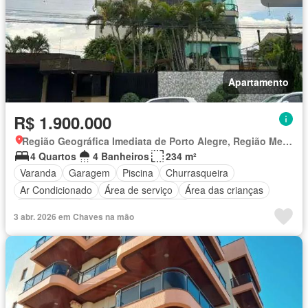
Apartamento
R$ 1.900.000
Região Geográfica Imediata de Porto Alegre, Região Metropolitana de Porto Alegre
4 Quartos
4 Banheiros
234 m²
Varanda
Garagem
Piscina
Churrasqueira
Ar Condicionado
Área de serviço
Área das crianças
Sala de jogos
Totalmente mobiliado
3 abr. 2026 em Chaves na mão