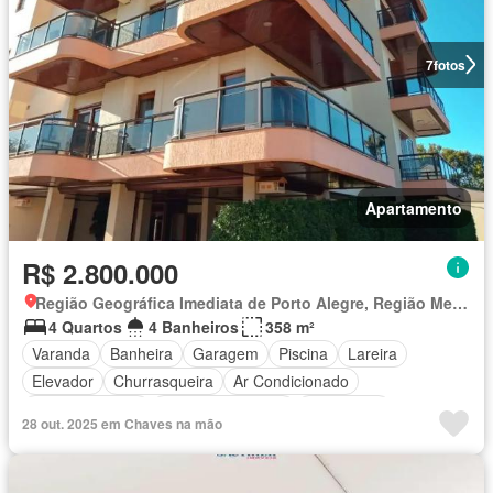
7
fotos
Apartamento
R$ 2.800.000
Região Geográfica Imediata de Porto Alegre, Região Metropolitana de Porto Alegre
4 Quartos
4 Banheiros
358 m²
Varanda
Banheira
Garagem
Piscina
Lareira
Elevador
Churrasqueira
Ar Condicionado
Área de serviço
Área das crianças
Segurança
28 out. 2025 em Chaves na mão
Totalmente mobiliado