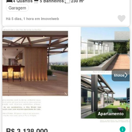
4 Quartos
5 Banheiros
230 m²
Garagem
Há 5 dias, 1 hora em Imovelweb
6
fotos
Apartamento
R$ 3.138.000