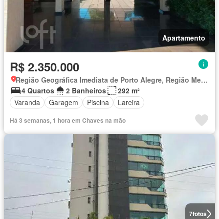
Apartamento
R$ 2.350.000
Região Geográfica Imediata de Porto Alegre, Região Metropolitana de Porto Alegre
4 Quartos
2 Banheiros
292 m²
Varanda
Garagem
Piscina
Lareira
Há 3 semanas, 1 hora em Chaves na mão
7
fotos