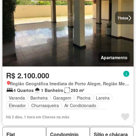
7
fotos
Apartamento
R$ 2.100.000
Região Geográfica Imediata de Porto Alegre, Região Metropolitana de Porto Alegre
4 Quartos
1 Banheiro
293 m²
Varanda
Banheira
Garagem
Piscina
Lareira
Elevador
Churrasqueira
Ar Condicionado
Área de serviço
Área das crianças
Segurança
Há 2 dias, 1 hora em Chaves na mão
Totalmente mobiliado
Flat
Condominio
Sítio e chácara