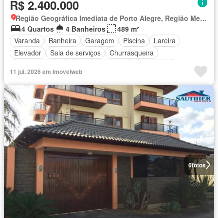
R$ 2.400.000
Região Geográfica Imediata de Porto Alegre, Região Metropolitana de Porto Alegre
4 Quartos
4 Banheiros
489 m²
Varanda
Banheira
Garagem
Piscina
Lareira
Elevador
Sala de serviços
Churrasqueira
Ar Condicionado
Área das crianças
Segurança
11 jul. 2026 em Imovelweb
6
fotos