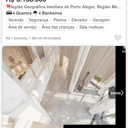
Região Geográfica Imediata de Porto Alegre, Região Metropolitana de Porto Alegre
4 Quartos
4 Banheiros
Varanda
Segurança
Piscina
Elevador
Garagem
Área de serviço
Área das crianças
Sala multiuso
Alarme
Totalmente mobiliado
Há 1 semana, 1 dia em Imovelweb
6
fotos