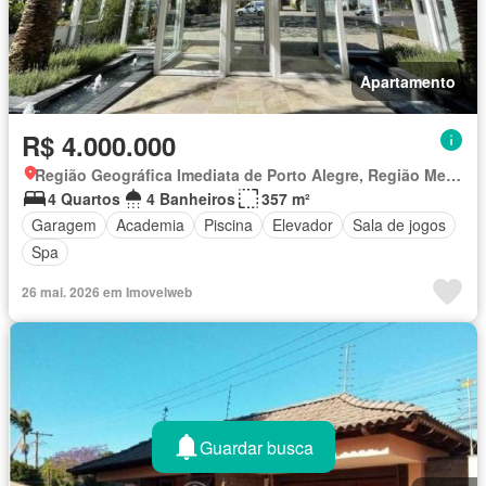
Apartamento
R$ 4.000.000
Região Geográfica Imediata de Porto Alegre, Região Metropolitana de Porto Alegre
4 Quartos
4 Banheiros
357 m²
Garagem
Academia
Piscina
Elevador
Sala de jogos
Spa
26 mai. 2026 em Imovelweb
Guardar busca