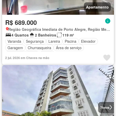
Apartamento
R$ 689.000
Região Geográfica Imediata de Porto Alegre, Região Metropolitana de Porto Alegre
4 Quartos
2 Banheiros
119 m²
Varanda
Segurança
Lareira
Piscina
Elevador
Garagem
Churrasqueira
Área de serviço
Área das crianças
Alarme
2 jul. 2026 em Chaves na mão
7
fotos