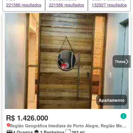
221586 resultados
221586 resultados
132927 resultados
7
fotos
Apartamento
R$ 1.426.000
Região Geográfica Imediata de Porto Alegre, Região Metropolitana de Porto Alegre
4 Quartos
3 Banheiros
283 m²