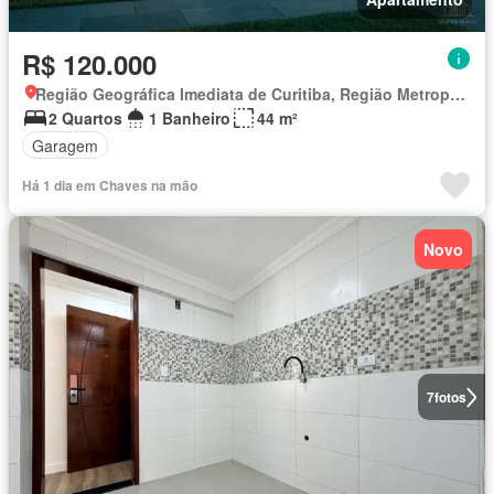
R$ 120.000
Região Geográfica Imediata de Curitiba, Região Metropolitana de Curitiba
2 Quartos
1 Banheiro
44 m²
Garagem
Há 1 dia em Chaves na mão
Novo
7
fotos