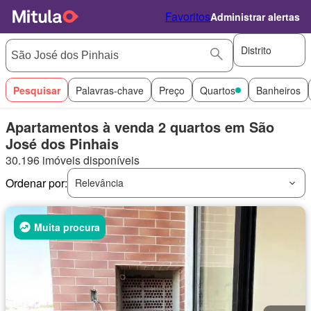
Favoritos
Administrar alertas
Distrito
Pesquisar
Palavras-chave
Preço
Quartos
Banheiros
Apartamentos à venda 2 quartos em São
José dos Pinhais
30.196 imóveis disponíveis
Ordenar por:
Relevância
Muita procura