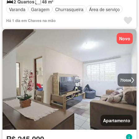
2 Quartos
48 m²
Varanda
Garagem
Churrasqueira
Área de serviço
Há 1 dia em Chaves na mão
Novo
7
fotos
Apartamento
R$ 245.000