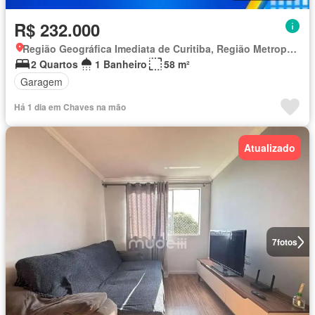
R$ 232.000
Região Geográfica Imediata de Curitiba, Região Metropolitana de Curitiba
2 Quartos
1 Banheiro
58 m²
Garagem
Há 1 dia em Chaves na mão
Atualizado
7
fotos