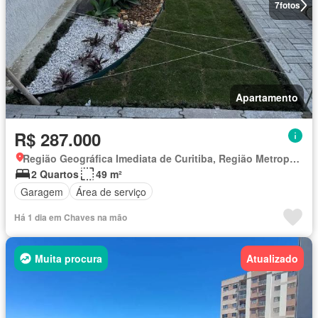
7
fotos
Apartamento
R$ 287.000
Região Geográfica Imediata de Curitiba, Região Metropolitana de Curitiba
2 Quartos
49 m²
Garagem
Área de serviço
Há 1 dia em Chaves na mão
Muita procura
Atualizado