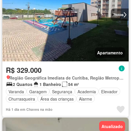
7
fotos
Apartamento
R$ 329.000
Região Geográfica Imediata de Curitiba, Região Metropolitana de Curitiba
2 Quartos
1 Banheiro
54 m²
Varanda
Garagem
Segurança
Academia
Elevador
Churrasqueira
Área das crianças
Alarme
Há 1 dia em Chaves na mão
Atualizado