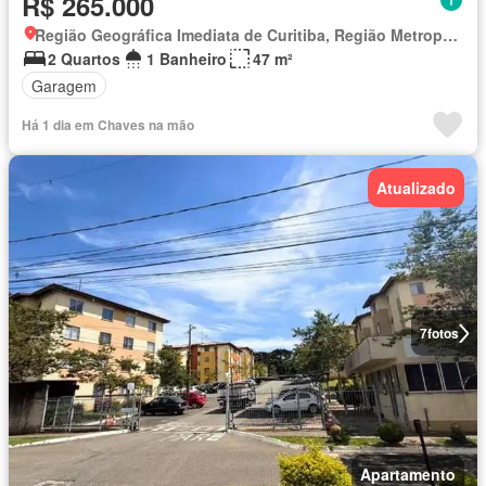
R$ 265.000
Região Geográfica Imediata de Curitiba, Região Metropolitana de Curitiba
2 Quartos
1 Banheiro
47 m²
Garagem
Há 1 dia em Chaves na mão
Atualizado
7
fotos
Apartamento