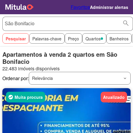
Favoritos
Administrar alertas
Pesquisar
Palavras-chave
Preço
Quartos
Banheiros
Apartamentos à venda 2 quartos em São
Bonifacio
22.483 imóveis disponíveis
Ordenar por:
Relevância
Muita procura
Atualizado