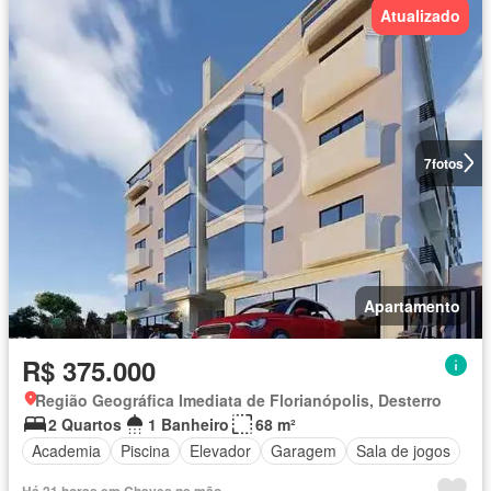
Atualizado
7
fotos
Apartamento
R$ 375.000
Região Geográfica Imediata de Florianópolis, Desterro
2 Quartos
1 Banheiro
68 m²
Academia
Piscina
Elevador
Garagem
Sala de jogos
Há 21 horas em Chaves na mão