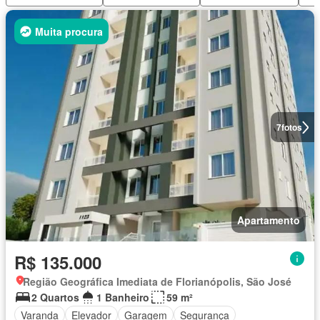
Muita procura
7
fotos
Apartamento
R$ 135.000
Região Geográfica Imediata de Florianópolis, São José
2 Quartos
1 Banheiro
59 m²
Varanda
Elevador
Garagem
Segurança