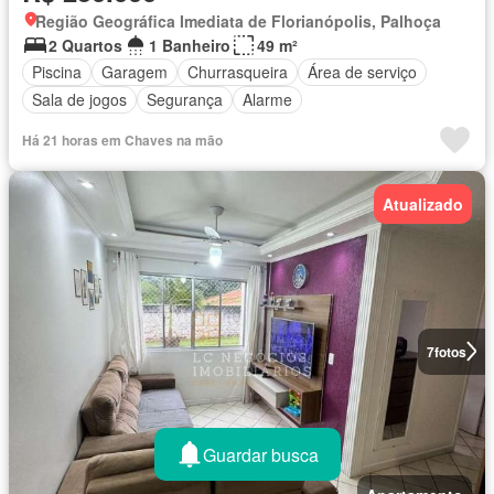
Região Geográfica Imediata de Florianópolis, Palhoça
2 Quartos
1 Banheiro
49 m²
Piscina
Garagem
Churrasqueira
Área de serviço
Sala de jogos
Segurança
Alarme
Há 21 horas em Chaves na mão
Atualizado
7
fotos
Guardar busca