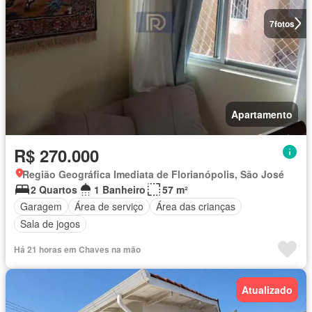
7
fotos
Apartamento
R$ 270.000
Região Geográfica Imediata de Florianópolis, São José
2 Quartos
1 Banheiro
57 m²
Garagem
Área de serviço
Área das crianças
Sala de jogos
Há 21 horas em Chaves na mão
Atualizado