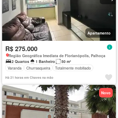
Apartamento
R$ 275.000
Região Geográfica Imediata de Florianópolis, Palhoça
2 Quartos
1 Banheiro
50 m²
Varanda
Churrasqueira
Totalmente mobiliado
Há 21 horas em Chaves na mão
Novo