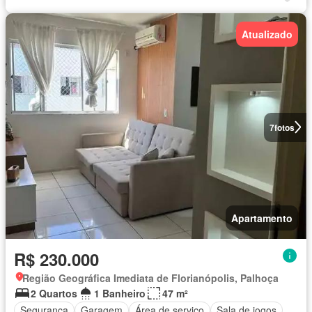
Atualizado
7
fotos
Apartamento
R$ 230.000
Região Geográfica Imediata de Florianópolis, Palhoça
2 Quartos
1 Banheiro
47 m²
Segurança
Garagem
Área de serviço
Sala de jogos