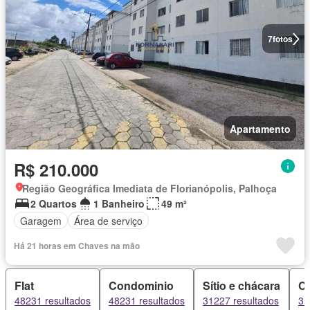
7
fotos
Apartamento
R$ 210.000
Região Geográfica Imediata de Florianópolis, Palhoça
2 Quartos
1 Banheiro
49 m²
Garagem
Área de serviço
Há 21 horas em Chaves na mão
Flat
Condominio
Sítio e chácara
C
48231 resultados
48231 resultados
31227 resultados
31