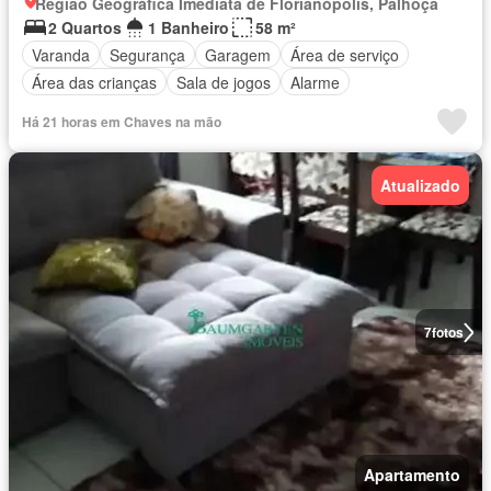
Região Geográfica Imediata de Florianópolis, Palhoça
2 Quartos
1 Banheiro
58 m²
Varanda
Segurança
Garagem
Área de serviço
Área das crianças
Sala de jogos
Alarme
Há 21 horas em Chaves na mão
Atualizado
7
fotos
Apartamento