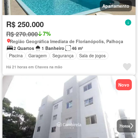
Apartamento
R$ 250.000
R$ 270.000
7%
Região Geográfica Imediata de Florianópolis, Palhoça
2 Quartos
1 Banheiro
46 m²
Piscina
Garagem
Segurança
Sala de jogos
Há 21 horas em Chaves na mão
Novo
7
fotos