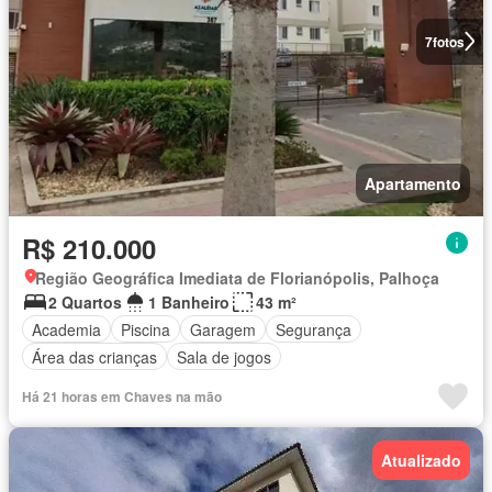
7
fotos
Apartamento
R$ 210.000
Região Geográfica Imediata de Florianópolis, Palhoça
2 Quartos
1 Banheiro
43 m²
Academia
Piscina
Garagem
Segurança
Área das crianças
Sala de jogos
Há 21 horas em Chaves na mão
Atualizado