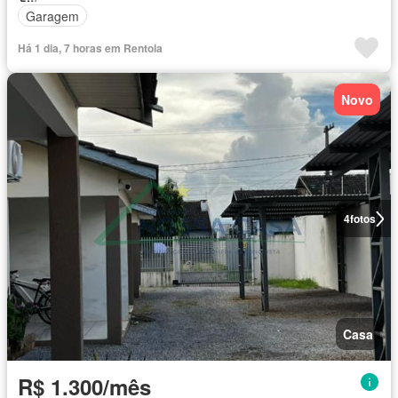
Garagem
Há 1 dia, 7 horas em Rentola
Novo
4
fotos
Casa
R$ 1.300/mês