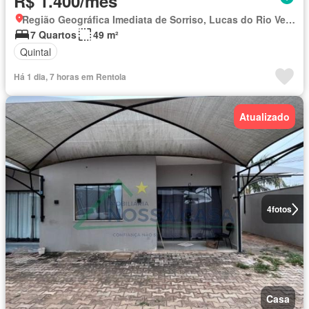
R$ 1.400/mês
Região Geográfica Imediata de Sorriso, Lucas do Rio Verde
7 Quartos
49 m²
Quintal
Há 1 dia, 7 horas em Rentola
Atualizado
4
fotos
Casa