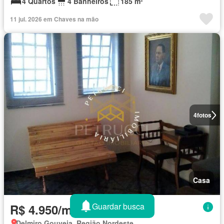
4 Quartos
4 Banheiros
185 m²
11 jul. 2026 em Chaves na mão
4
fotos
Casa
Guardar busca
R$ 4.950/mês
Delmiro Gouveia, Região Nordeste