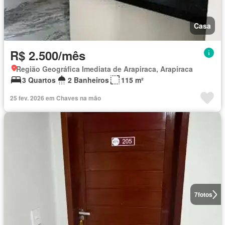
Casa
R$ 2.500/mês
Região Geográfica Imediata de Arapiraca, Arapiraca
3 Quartos
2 Banheiros
115 m²
25 fev. 2026 em Chaves na mão
7
fotos