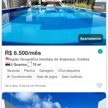
4
fotos
Apartamento
R$ 6.500/mês
Região Geográfica Imediata de Arapiraca, Craíbas
3 Quartos
75 m²
Varanda
Piscina
Garagem
Churrasqueira
Ar Condicionado
Sala de jogos
Sala multiuso
Totalmente mobiliado
Há 4 dias, 9 horas em Rentola