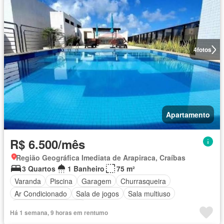
4
fotos
Apartamento
R$ 6.500/mês
Região Geográfica Imediata de Arapiraca, Craíbas
3 Quartos
1 Banheiro
75 m²
Varanda
Piscina
Garagem
Churrasqueira
Ar Condicionado
Sala de jogos
Sala multiuso
Totalmente mobiliado
Há 1 semana, 9 horas em rentumo