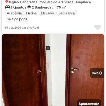
Região Geográfica Imediata de Arapiraca, Arapiraca
3 Quartos
2 Banheiros
70 m²
Academia
Piscina
Elevador
Segurança
Sala de jogos
15 abr. 2026 em VivaReal
7
fotos
Apartamento