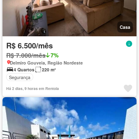
Casa
R$ 6.500/mês
R$ 7.000/mês
7%
Delmiro Gouveia, Região Nordeste
4 Quartos
220 m²
Segurança
Há 2 dias, 9 horas em Rentola