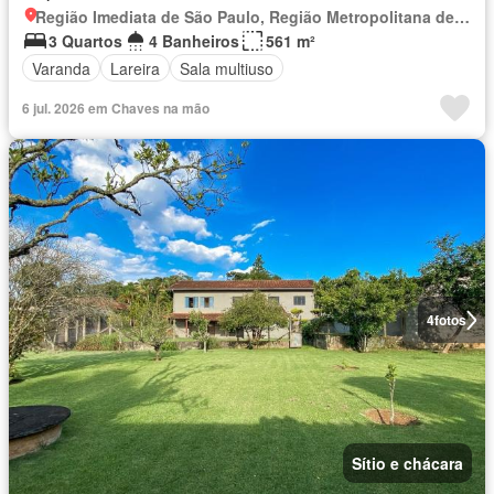
Região Imediata de São Paulo, Região Metropolitana de São Paulo
3 Quartos
4 Banheiros
561 m²
Varanda
Lareira
Sala multiuso
6 jul. 2026 em Chaves na mão
4
fotos
Sítio e chácara