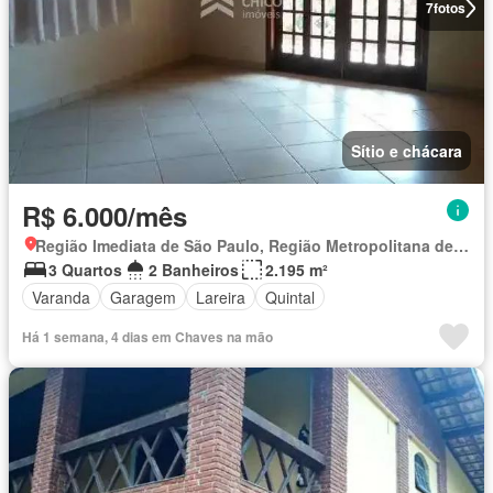
7
fotos
Sítio e chácara
R$ 6.000/mês
Região Imediata de São Paulo, Região Metropolitana de São Paulo
3 Quartos
2 Banheiros
2.195 m²
Varanda
Garagem
Lareira
Quintal
Há 1 semana, 4 dias em Chaves na mão