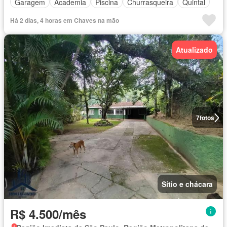
Garagem
Academia
Piscina
Churrasqueira
Quintal
Há 2 dias, 4 horas em Chaves na mão
Atualizado
7
fotos
Sítio e chácara
R$ 4.500/mês