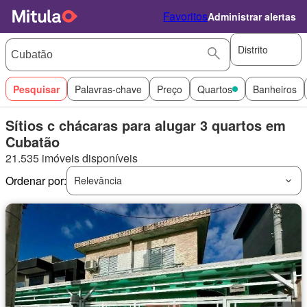
Favoritos
Administrar alertas
Distrito
Pesquisar
Palavras-chave
Preço
Quartos
Banheiros
Sítios c chácaras para alugar 3 quartos em
Cubatão
21.535 imóveis disponíveis
Ordenar por:
Relevância