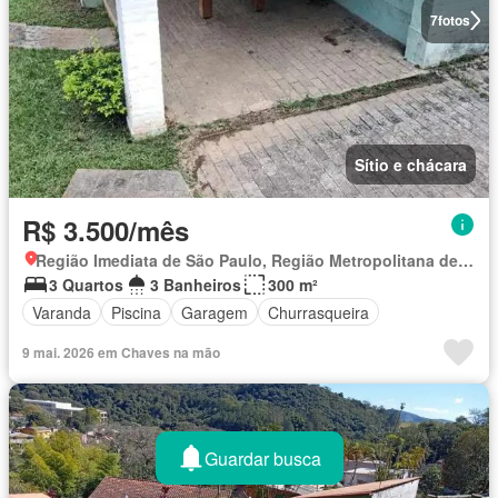
7
fotos
Sítio e chácara
R$ 3.500/mês
Região Imediata de São Paulo, Região Metropolitana de São Paulo
3 Quartos
3 Banheiros
300 m²
Varanda
Piscina
Garagem
Churrasqueira
9 mai. 2026 em Chaves na mão
Guardar busca