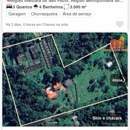
Região Imediata de São Paulo, Região Metropolitana de São Paulo
3 Quartos
4 Banheiros
3.000 m²
Garagem
Churrasqueira
Área de serviço
Há 2 dias, 4 horas em Chaves na mão
4
fotos
Sítio e chácara