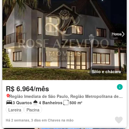
7
fotos
Sítio e chácara
R$ 6.964/mês
Região Imediata de São Paulo, Região Metropolitana de São Paulo
3 Quartos
4 Banheiros
500 m²
Lareira
Piscina
Há 2 semanas, 3 dias em Chaves na mão