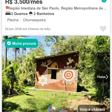
R$ 3.500/mês
Região Imediata de São Paulo, Região Metropolitana de São Paulo
3 Quartos
2 Banheiros
Piscina
Churrasqueira
20 jun. 2026 em Chaves na mão
Muita procura
7
fotos
Sítio e chácara