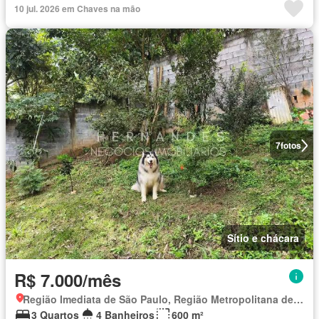
10 jul. 2026 em Chaves na mão
7
fotos
Sítio e chácara
R$ 7.000/mês
Região Imediata de São Paulo, Região Metropolitana de São Paulo
3 Quartos
4 Banheiros
600 m²