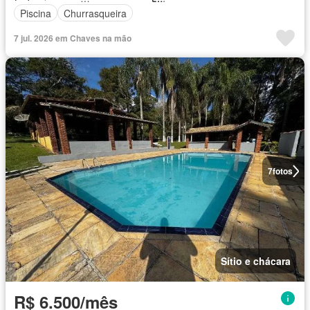
Piscina
Churrasqueira
7 jul. 2026 em Chaves na mão
7
fotos
Sítio e chácara
R$ 6.500/mês