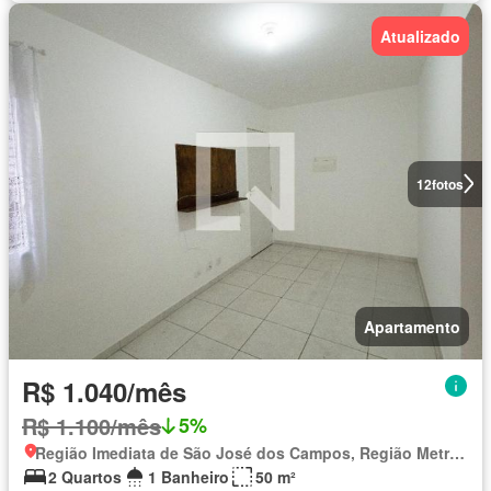
Atualizado
12
fotos
Apartamento
R$ 1.040/mês
R$ 1.100/mês
5%
Região Imediata de São José dos Campos, Região Metropolitana do Vale do Paraíba e Litoral Norte
2 Quartos
1 Banheiro
50 m²