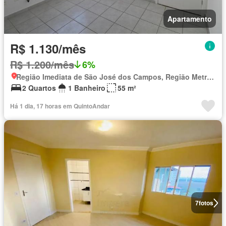
Apartamento
R$ 1.130/mês
R$ 1.200/mês
6%
Região Imediata de São José dos Campos, Região Metropolitana do Vale do Paraíba e Litoral Norte
2 Quartos
1 Banheiro
55 m²
Há 1 dia, 17 horas em QuintoAndar
7
fotos