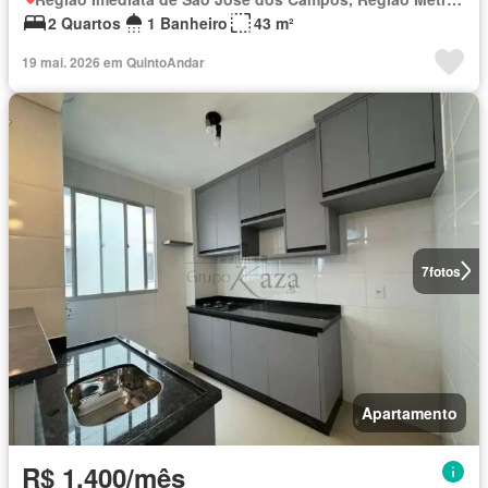
2 Quartos
1 Banheiro
43 m²
19 mai. 2026 em QuintoAndar
7
fotos
Apartamento
R$ 1.400/mês