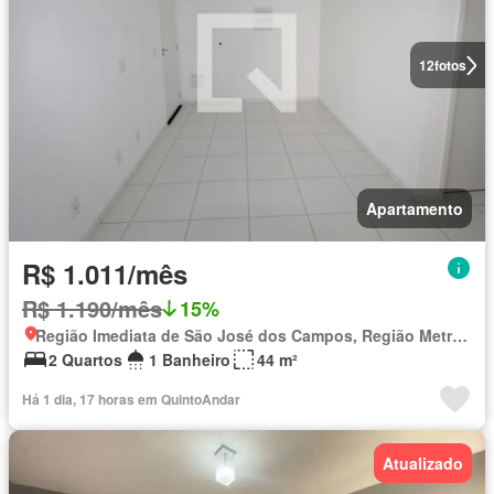
12
fotos
Apartamento
R$ 1.011/mês
R$ 1.190/mês
15%
Região Imediata de São José dos Campos, Região Metropolitana do Vale do Paraíba e Litoral Norte
2 Quartos
1 Banheiro
44 m²
Há 1 dia, 17 horas em QuintoAndar
Atualizado