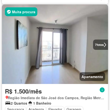
Muita procura
7
fotos
Apartamento
R$ 1.500/mês
Região Imediata de São José dos Campos, Região Metropolitana do Vale do Paraíba e Litoral Norte
2 Quartos
1 Banheiro
Segurança
Academia
Elevador
Garagem