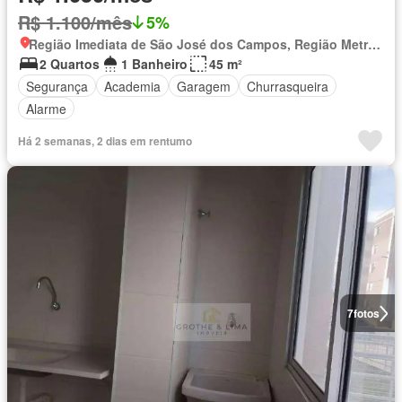
R$ 1.100/mês
5%
Região Imediata de São José dos Campos, Região Metropolitana do Vale do Paraíba e Litoral Norte
2 Quartos
1 Banheiro
45 m²
Segurança
Academia
Garagem
Churrasqueira
Alarme
Há 2 semanas, 2 dias em rentumo
7
fotos