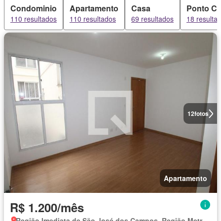
Condominio
Apartamento
Casa
Ponto Co
110 resultados
110 resultados
69 resultados
18 resulta
12
fotos
Apartamento
R$ 1.200/mês
Região Imediata de São José dos Campos, Região Metropolitana do Vale do Paraíba e Litoral Norte