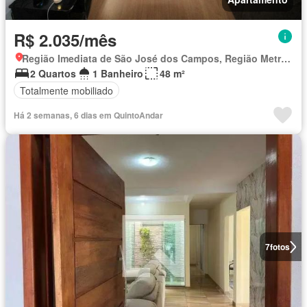
R$ 2.035/mês
Região Imediata de São José dos Campos, Região Metropolitana do Vale do Paraíba e Litoral Norte
2 Quartos
1 Banheiro
48 m²
Totalmente mobiliado
Há 2 semanas, 6 dias em QuintoAndar
7
fotos