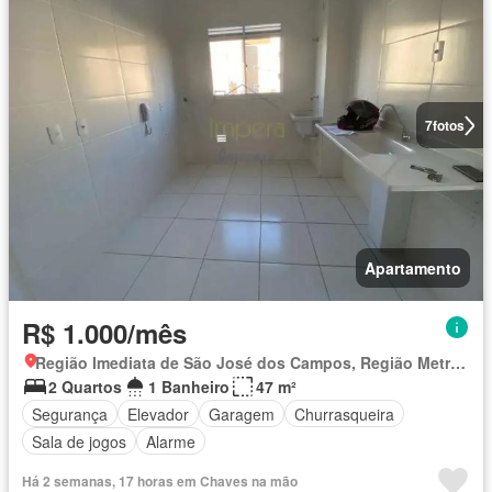
7
fotos
Apartamento
R$ 1.000/mês
Região Imediata de São José dos Campos, Região Metropolitana do Vale do Paraíba e Litoral Norte
2 Quartos
1 Banheiro
47 m²
Segurança
Elevador
Garagem
Churrasqueira
Sala de jogos
Alarme
Há 2 semanas, 17 horas em Chaves na mão