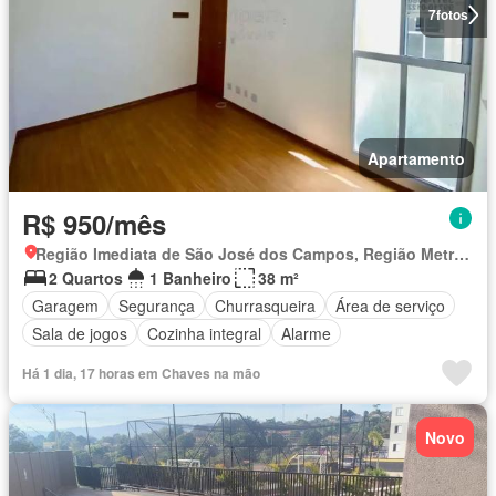
7
fotos
Apartamento
R$ 950/mês
Região Imediata de São José dos Campos, Região Metropolitana do Vale do Paraíba e Litoral Norte
2 Quartos
1 Banheiro
38 m²
Garagem
Segurança
Churrasqueira
Área de serviço
Sala de jogos
Cozinha integral
Alarme
Há 1 dia, 17 horas em Chaves na mão
Novo