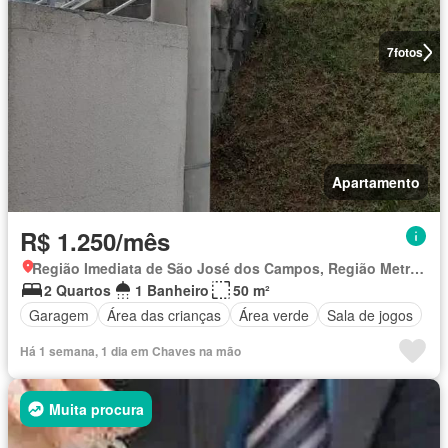
7
fotos
Apartamento
R$ 1.250/mês
Região Imediata de São José dos Campos, Região Metropolitana do Vale do Paraíba e Litoral Norte
2 Quartos
1 Banheiro
50 m²
Garagem
Área das crianças
Área verde
Sala de jogos
Há 1 semana, 1 dia em Chaves na mão
Muita procura