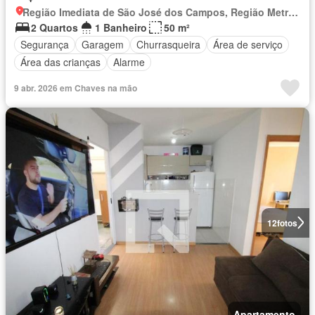
Região Imediata de São José dos Campos, Região Metropolitana do Vale do Paraíba e Litoral Norte
2 Quartos
1 Banheiro
50 m²
Segurança
Garagem
Churrasqueira
Área de serviço
Área das crianças
Alarme
9 abr. 2026 em Chaves na mão
12
fotos
Apartamento