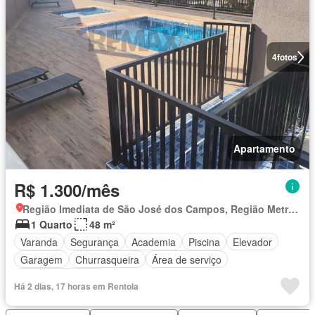
4
fotos
Apartamento
R$ 1.300/mês
Região Imediata de São José dos Campos, Região Metropolitana do Vale do Paraíba e Litoral Norte
1 Quarto
48 m²
Varanda
Segurança
Academia
Piscina
Elevador
Garagem
Churrasqueira
Área de serviço
Área das crianças
Há 2 dias, 17 horas em Rentola