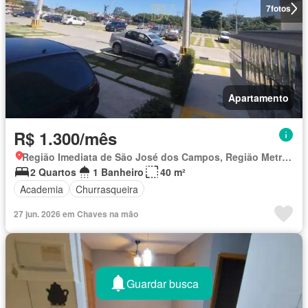
7
fotos
Apartamento
R$ 1.300/mês
Região Imediata de São José dos Campos, Região Metropolitana do Vale do Paraíba e Litoral Norte
2 Quartos
1 Banheiro
40 m²
Academia
Churrasqueira
27 jun. 2026 em Chaves na mão
Guardar busca