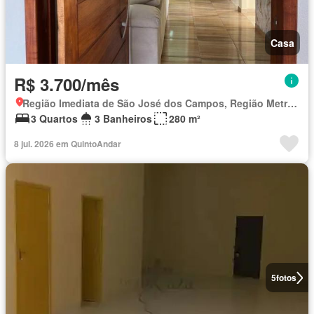
Casa
R$ 3.700/mês
Região Imediata de São José dos Campos, Região Metropolitana do Vale do Paraíba e Litoral Norte
3 Quartos
3 Banheiros
280 m²
8 jul. 2026 em QuintoAndar
5
fotos