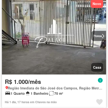
Novo
7
fotos
Casa
R$ 1.000/mês
Região Imediata de São José dos Campos, Região Metropolitana do Vale do Paraíba e Litoral Norte
1 Quarto
1 Banheiro
70 m²
Há 1 dia, 17 horas em Chaves na mão