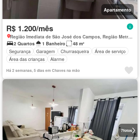
Apartamento
R$ 1.200/mês
Região Imediata de São José dos Campos, Região Metropolitana do Vale do Paraíba e Litoral Norte
2 Quartos
1 Banheiro
48 m²
Segurança
Garagem
Churrasqueira
Área de serviço
Área das crianças
Alarme
Há 2 semanas, 5 dias em Chaves na mão
7
fotos