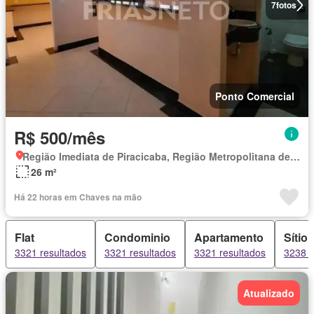
7
fotos
Ponto Comercial
R$ 500/mês
Região Imediata de Piracicaba, Região Metropolitana de Piracicaba
26 m²
Há 22 horas em Chaves na mão
Flat
Condominio
Apartamento
Sítio
3321 resultados
3321 resultados
3321 resultados
3238 r
Atualizado