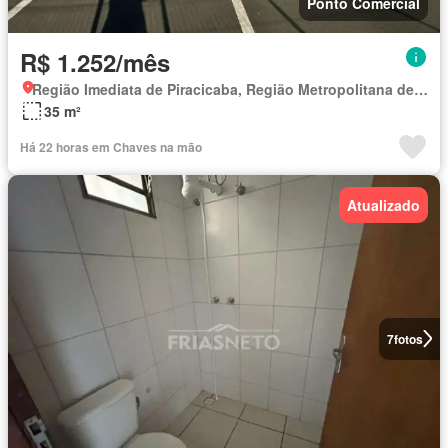
Ponto Comercial
R$ 1.252/mês
Região Imediata de Piracicaba, Região Metropolitana de Piracicaba
35 m²
Há 22 horas em Chaves na mão
Atualizado
7
fotos