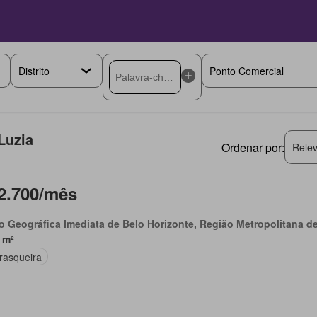
Luzia
Ordenar por:
Relev
2.700/mês
o Geográfica Imediata de Belo Horizonte, Região Metropolitana d
 m²
rasqueira