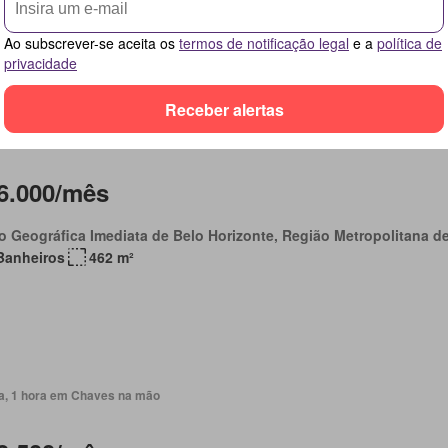
rasqueira
Ao subscrever-se aceita os
termos de notificação legal
e a
política de
privacidade
Receber alertas
ia, 1 hora em Chaves na mão
6.000/mês
o Geográfica Imediata de Belo Horizonte, Região Metropolitana d
Banheiros
462 m²
ia, 1 hora em Chaves na mão