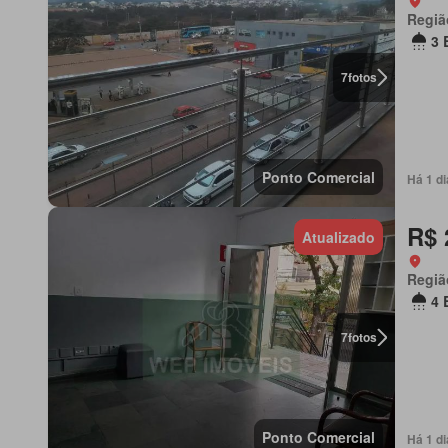
Regiã
3 
7
fotos
Ponto Comercial
Há 1 d
R$ 
Atualizado
Regiã
4 
7
fotos
Ponto Comercial
Há 1 d