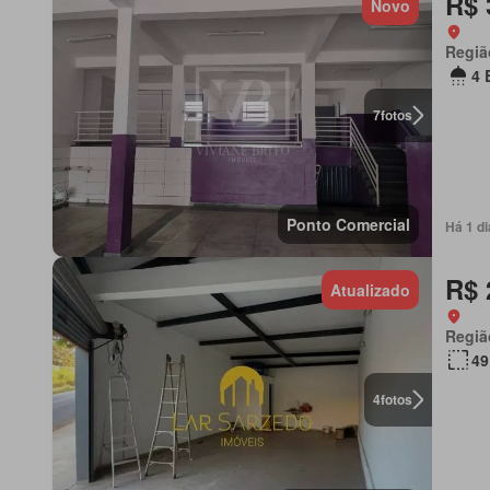
R$ 
Novo
Regiã
4 
7
fotos
Ponto Comercial
Há 1 d
R$ 
Atualizado
Regiã
49
4
fotos