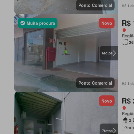
Ponto Comercial
Há 1 d
R$ 
Muita procura
Novo
Regiã
26
6
fotos
Ponto Comercial
Há 1 d
R$ 
Novo
Regiã
2 
Gar
7
fotos