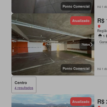
Ponto Comercial
Há 1 d
R$ 
Atualizado
Regiã
1 
Gar
7
fotos
Ponto Comercial
Há 1 d
Centro
4 resultados
R$ 
Atualizado