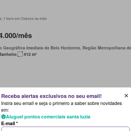
ia, 1 hora em Chaves na mão
4.000/mês
o Geográfica Imediata de Belo Horizonte, Região Metropolitana d
Banheiro
412 m²
ia, 1 hora em Chaves na mão
Insira seu email e seja o primeiro a saber sobre novidades
3.500/mês
em:
Aluguel pontos comerciais santa luzia
E-mail *
o Geográfica Imediata de Belo Horizonte, Região Metropolitana d
Banheiros