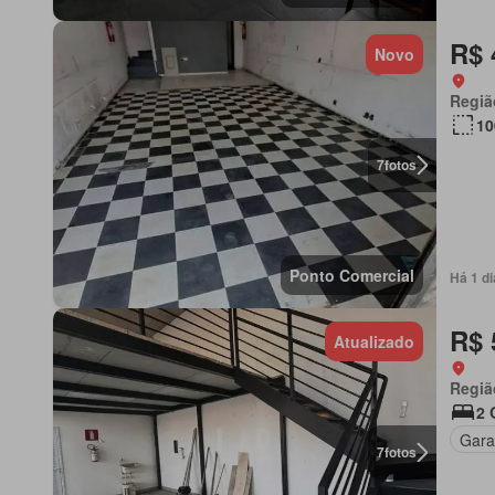
R$ 
Novo
Regiã
10
7
fotos
Ponto Comercial
Há 1 d
R$ 
Atualizado
Regiã
2 
Gar
7
fotos