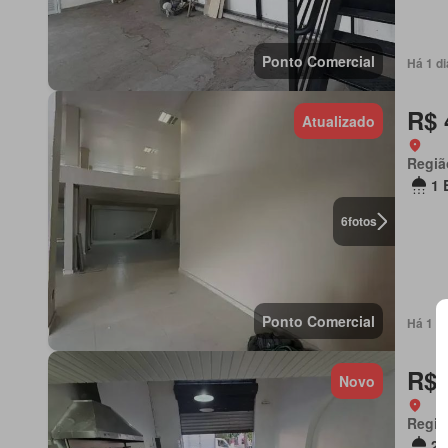
Ponto Comercial
Há 1 d
R$ 
Atualizado
Regiã
1 
6
fotos
Ponto Comercial
Há 1 d
R$ 
Novo
Regiã
2 