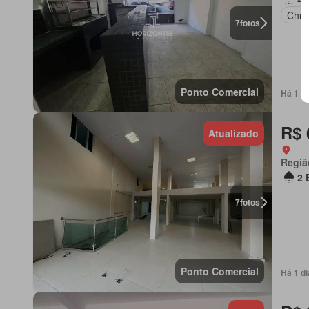
Chur
7
fotos
Ponto Comercial
Há 1 d
R$ 
Atualizado
Regiã
2 
7
fotos
Ponto Comercial
Há 1 d