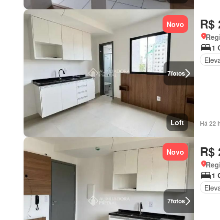
R$ 
Novo
Regi
1 
Elev
7
fotos
Loft
Há 22 
R$ 
Novo
Regi
1 
Elev
7
fotos