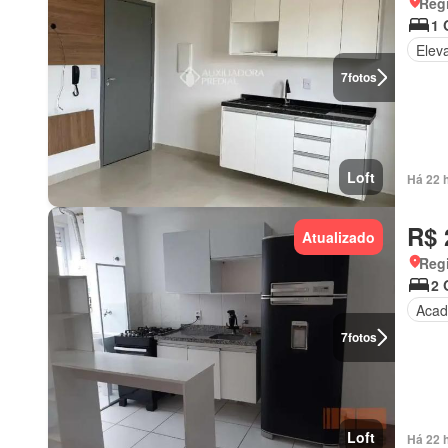
Regi
1 
Elev
7
fotos
Loft
Há 22 
R$ 
Atualizado
Regi
2 
Acad
7
fotos
Loft
Há 22 