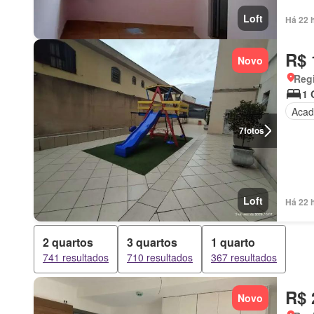
Loft
Há 22 
R$ 
Novo
Regi
1 
Acad
7
fotos
Loft
Há 22 
2 quartos
3 quartos
1 quarto
741 resultados
710 resultados
367 resultados
R$ 
Novo