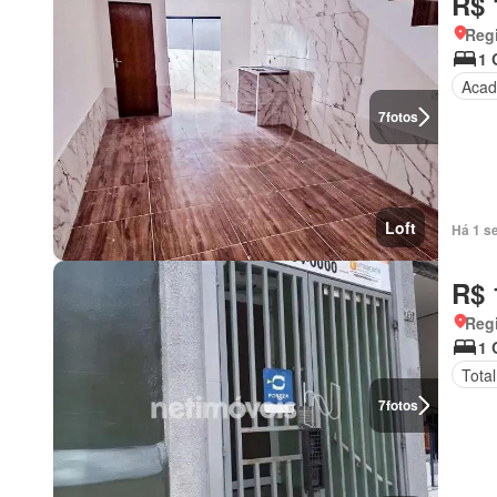
R$ 
Regi
1 
Acad
7
fotos
Loft
Há 1 s
R$ 
Regi
1 
Tota
7
fotos