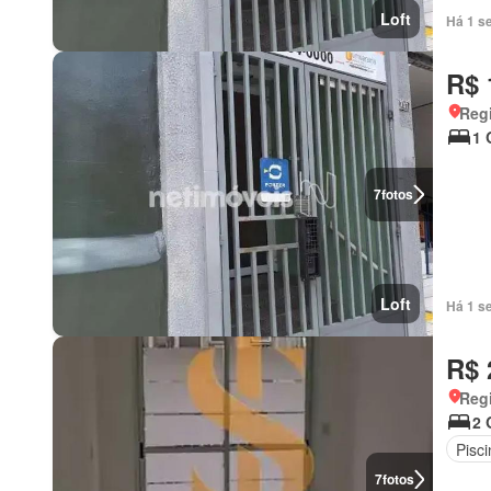
Loft
Há 1 s
R$ 
Regi
1 
7
fotos
Loft
Há 1 s
R$ 
Reg
2 
Pisc
7
fotos