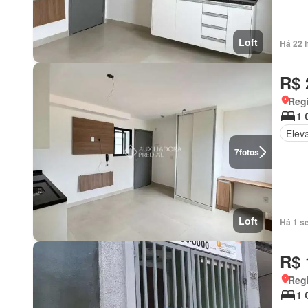
Loft
Há 22 
R$ 
Regi
1 
Elev
7
fotos
Loft
Há 1 s
R$ 
Regi
1 