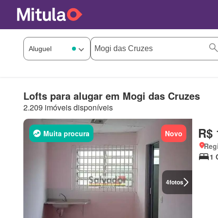
Lofts para alugar em Mogi das Cruzes
2.209 imóveis disponíveis
R$ 
Muita procura
Novo
Regi
1 
4
fotos