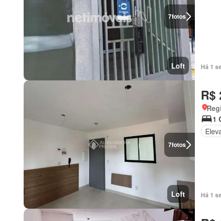
7
fotos
Loft
Há 1 s
R$ 
Regi
1 
Elev
7
fotos
Loft
Há 1 s