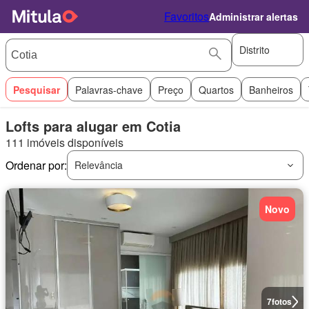
Favoritos
Administrar alertas
Distrito
Pesquisar
Palavras-chave
Preço
Quartos
Banheiros
Lofts para alugar em Cotia
111 imóveis disponíveis
Ordenar por:
Relevância
Novo
7
fotos