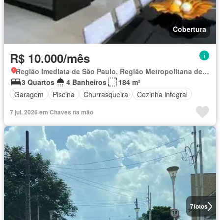
Cobertura
R$ 10.000/mês
Região Imediata de São Paulo, Região Metropolitana de São Paulo
3 Quartos
4 Banheiros
184 m²
Garagem
Piscina
Churrasqueira
Cozinha integral
7 jul. 2026 em Chaves na mão
7
fotos