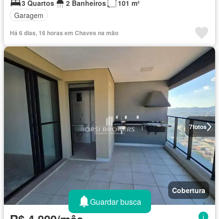
3 Quartos
2 Banheiros
101 m²
Garagem
Há 6 dias, 16 horas em Chaves na mão
7
fotos
Cobertura
Guardar busca