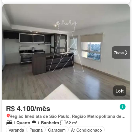
7
fotos
Loft
R$ 4.100/mês
Região Imediata de São Paulo, Região Metropolitana de São Paulo
1 Quarto
1 Banheiro
62 m²
Varanda
Piscina
Garagem
Ar Condicionado