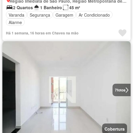
Região Imediata de São Paulo, Região Metropolitana de São Paulo
2 Quartos
1 Banheiro
45 m²
Varanda
Segurança
Garagem
Ar Condicionado
Alarme
Há 1 semana, 16 horas em Chaves na mão
7
fotos
Cobertura