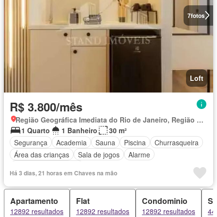
7
fotos
Loft
R$ 3.800/mês
Região Geográfica Imediata do Rio de Janeiro, Região Metropolitana do Rio de Janeiro
1 Quarto
1 Banheiro
30 m²
Segurança
Academia
Sauna
Piscina
Churrasqueira
Área das crianças
Sala de jogos
Alarme
Totalmente mobiliado
Há 3 dias, 21 horas em Chaves na mão
Apartamento
Flat
Condominio
Sí
12892 resultados
12892 resultados
12892 resultados
44