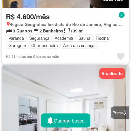
R$ 4.600/mês
Região Geográfica Imediata do Rio de Janeiro, Região Metropolitana do Rio de Janeiro
3 Quartos
2 Banheiros
139 m²
Varanda
Segurança
Academia
Sauna
Piscina
Garagem
Churrasqueira
Área das crianças
Sala de jogos
Alarme
Há 21 horas em Chaves na mão
Atualizado
7
fotos
Guardar busca