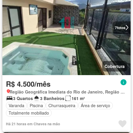
7
fotos
Cobertura
R$ 4.500/mês
Região Geográfica Imediata do Rio de Janeiro, Região Metropolitana do Rio de Janeiro
3 Quartos
3 Banheiros
161 m²
Varanda
Piscina
Churrasqueira
Área de serviço
Totalmente mobiliado
Há 21 horas em Chaves na mão