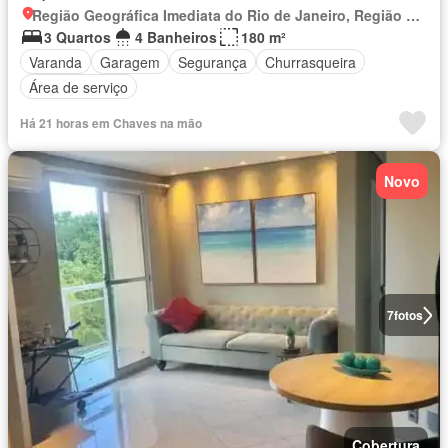
Região Geográfica Imediata do Rio de Janeiro, Região Metropolitana do Rio de Janeiro
3 Quartos
4 Banheiros
180 m²
Varanda
Garagem
Segurança
Churrasqueira
Área de serviço
Há 21 horas em Chaves na mão
Novo
7
fotos
Cobertura