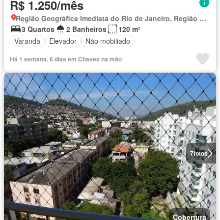
R$ 1.250/mês
Região Geográfica Imediata do Rio de Janeiro, Região Metropolitana do Rio de Janeiro
3 Quartos
2 Banheiros
120 m²
Varanda
Elevador
Não mobiliado
Há 1 semana, 6 dias em Chaves na mão
7
fotos
Cobertura