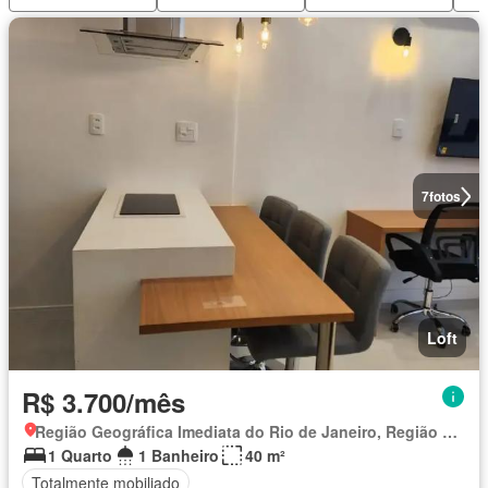
7
fotos
Loft
R$ 3.700/mês
Região Geográfica Imediata do Rio de Janeiro, Região Metropolitana do Rio de Janeiro
1 Quarto
1 Banheiro
40 m²
Totalmente mobiliado