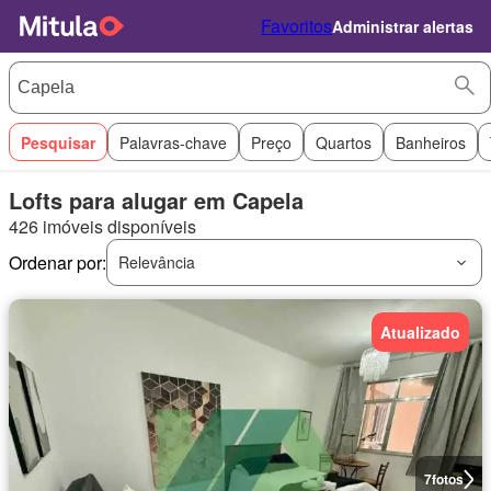
Favoritos
Administrar alertas
Pesquisar
Palavras-chave
Preço
Quartos
Banheiros
Lofts para alugar em Capela
426 imóveis disponíveis
Ordenar por:
Relevância
Atualizado
7
fotos