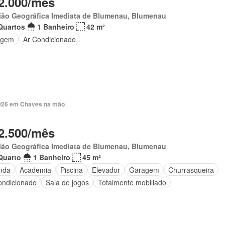
2.000/mês
ião Geográfica Imediata de Blumenau, Blumenau
Quartos
1 Banheiro
42 m²
agem
Ar Condicionado
 2026 em Chaves na mão
2.500/mês
ião Geográfica Imediata de Blumenau, Blumenau
Quarto
1 Banheiro
45 m²
nda
Academia
Piscina
Elevador
Garagem
Churrasqueira
ondicionado
Sala de jogos
Totalmente mobiliado