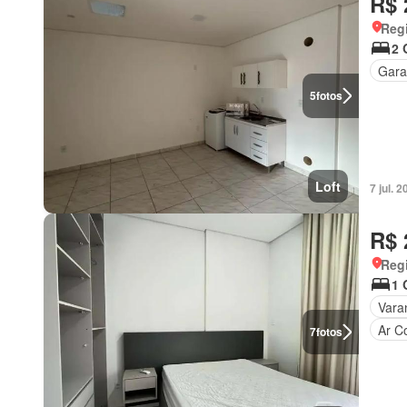
R$ 
Reg
2 
Gar
5
fotos
Loft
7 jul.
R$ 
Reg
1 
Vara
Ar C
7
fotos