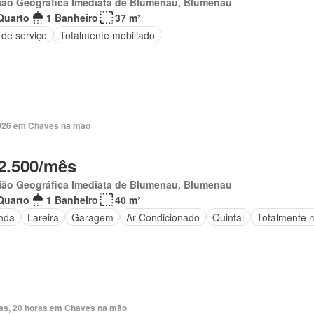
ião Geográfica Imediata de Blumenau, Blumenau
Quarto
1 Banheiro
37 m²
 de serviço
Totalmente mobiliado
 2026 em Chaves na mão
2.500/mês
ião Geográfica Imediata de Blumenau, Blumenau
Quarto
1 Banheiro
40 m²
nda
Lareira
Garagem
Ar Condicionado
Quintal
Totalmente m
ias, 20 horas em Chaves na mão