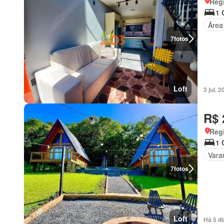
Reg
1 
Área
7
fotos
Loft
3 jul.
R$ 
Reg
1 
Vara
7
fotos
Loft
Há 5 d