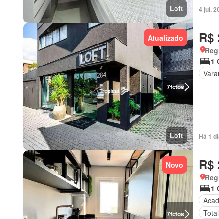
Loft
4 jul.
R$ 
Atualizado
Reg
1 
Vara
7
fotos
Loft
Há 1 d
R$ 
Novo
Reg
1 
Acad
Tota
7
fotos