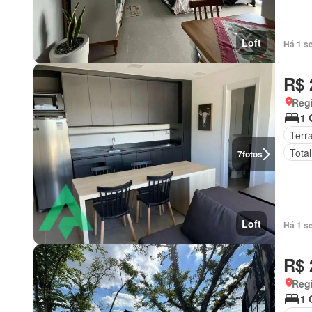
Loft
Há 1 s
R$ 
Reg
1 
Terr
Tota
7
fotos
Loft
Há 1 s
R$ 
Reg
1 