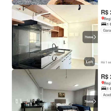
R$ 
Reg
1 
Gar
7
fotos
Loft
Há 1 s
R$ 
Reg
1 
Acad
7
fotos