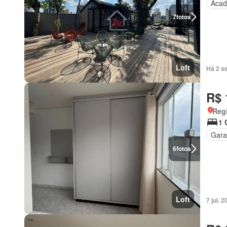
Acad
7
fotos
Loft
Há 2 s
R$ 
Reg
1 
Gar
6
fotos
Loft
7 jul.