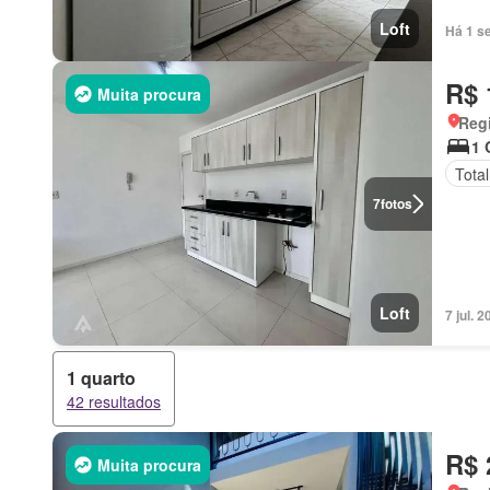
Loft
Há 1 s
R$ 
Muita procura
Reg
1 
Tota
7
fotos
Loft
7 jul.
1 quarto
42 resultados
R$ 
Muita procura