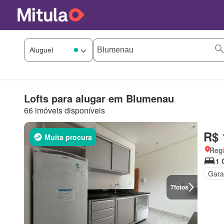
Lofts para alugar em Blumenau
66 imóveis disponíveis
R$ 
Muita procura
Reg
1 
Gar
7
fotos