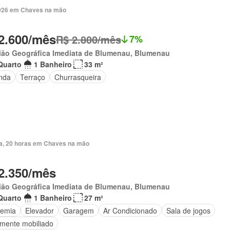
 2026 em Chaves na mão
2.600/mês
R$ 2.800/mês
7%
ião Geográfica Imediata de Blumenau, Blumenau
Quarto
1 Banheiro
33 m²
nda
Terraço
Churrasqueira
ia, 20 horas em Chaves na mão
2.350/mês
ião Geográfica Imediata de Blumenau, Blumenau
Quarto
1 Banheiro
27 m²
emia
Elevador
Garagem
Ar Condicionado
Sala de jogos
lmente mobiliado