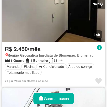
7
fotos
Loft
R$ 2.450/mês
Região Geográfica Imediata de Blumenau, Blumenau
1 Quarto
1 Banheiro
38 m²
Varanda
Piscina
Ar Condicionado
Área de serviço
Totalmente mobiliado
21 jun. 2026 em Chaves na mão
Guardar busca