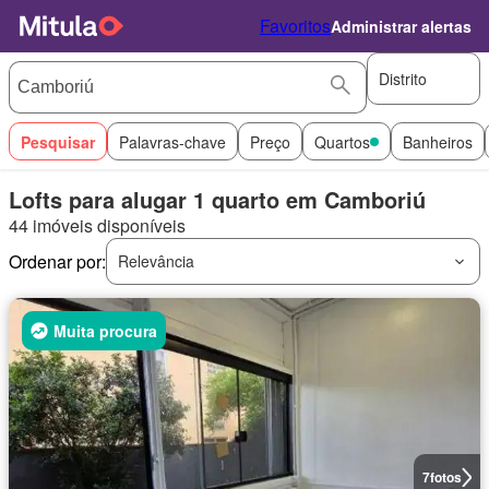
Favoritos
Administrar alertas
Distrito
Pesquisar
Palavras-chave
Preço
Quartos
Banheiros
Lofts para alugar 1 quarto em Camboriú
44 imóveis disponíveis
Ordenar por:
Relevância
Muita procura
7
fotos