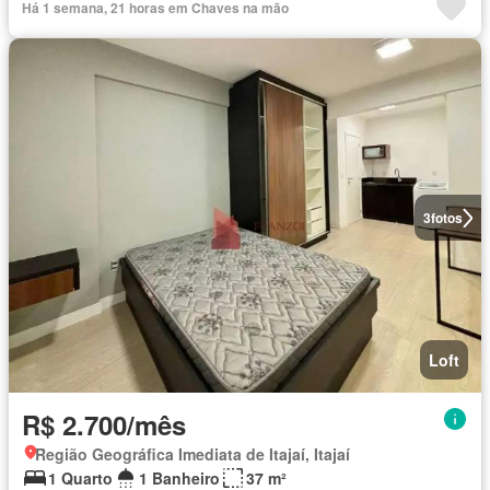
Há 1 semana, 21 horas em Chaves na mão
3
fotos
Loft
R$ 2.700/mês
Região Geográfica Imediata de Itajaí, Itajaí
1 Quarto
1 Banheiro
37 m²