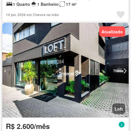
1 Quarto
1 Banheiro
17 m²
14 jun. 2026 em Chaves na mão
Atualizado
7
fotos
Loft
R$ 2.600/mês