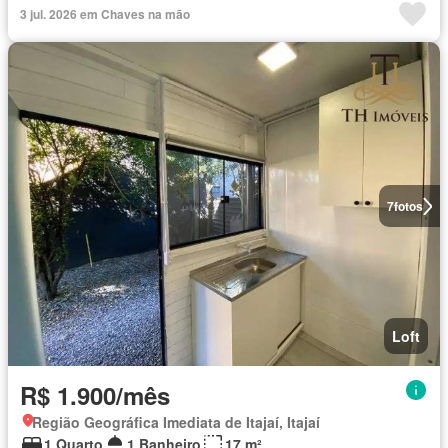
3 jul. 2026 em Chaves na mão
7
fotos
Loft
R$ 1.900/mês
Região Geográfica Imediata de Itajaí, Itajaí
1 Quarto
1 Banheiro
17 m²