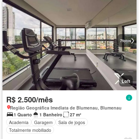
7
fotos
Loft
R$ 2.500/mês
Região Geográfica Imediata de Blumenau, Blumenau
1 Quarto
1 Banheiro
27 m²
Academia
Garagem
Sala de jogos
Totalmente mobiliado