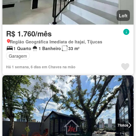
Loft
R$ 1.760/mês
Região Geográfica Imediata de Itajaí, Tijucas
1 Quarto
1 Banheiro
33 m²
Garagem
Há 1 semana, 6 dias em Chaves na mão
7
fotos