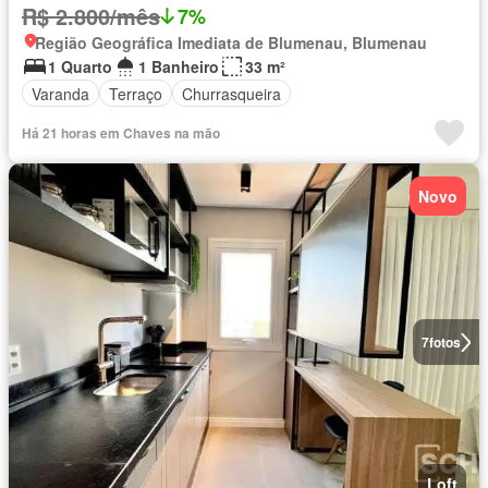
R$ 2.800/mês
7%
Região Geográfica Imediata de Blumenau, Blumenau
1 Quarto
1 Banheiro
33 m²
Varanda
Terraço
Churrasqueira
Há 21 horas em Chaves na mão
Novo
7
fotos
Loft