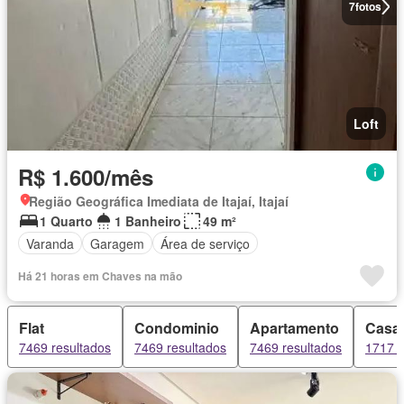
7
fotos
Loft
R$ 1.600/mês
Região Geográfica Imediata de Itajaí, Itajaí
1 Quarto
1 Banheiro
49 m²
Varanda
Garagem
Área de serviço
Há 21 horas em Chaves na mão
Flat
Condominio
Apartamento
Casa
7469 resultados
7469 resultados
7469 resultados
1717 r