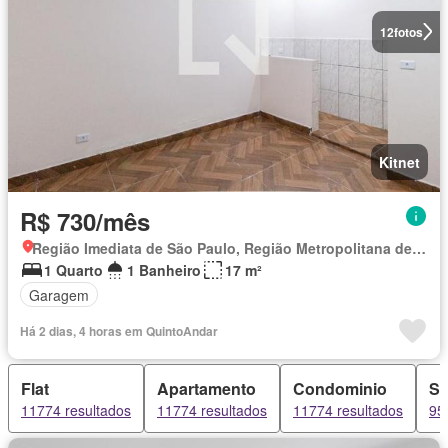
12
fotos
Kitnet
R$ 730/mês
Região Imediata de São Paulo, Região Metropolitana de São Paulo
1 Quarto
1 Banheiro
17 m²
Garagem
Há 2 dias, 4 horas em QuintoAndar
Flat
Apartamento
Condominio
Sí
11774 resultados
11774 resultados
11774 resultados
95