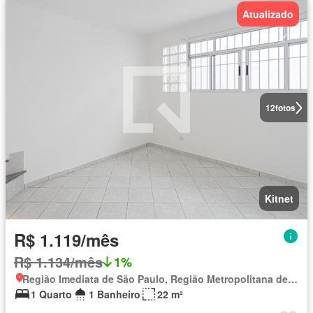
Atualizado
12
fotos
Kitnet
R$ 1.119/mês
R$ 1.134/mês
1%
Região Imediata de São Paulo, Região Metropolitana de São Paulo
1 Quarto
1 Banheiro
22 m²