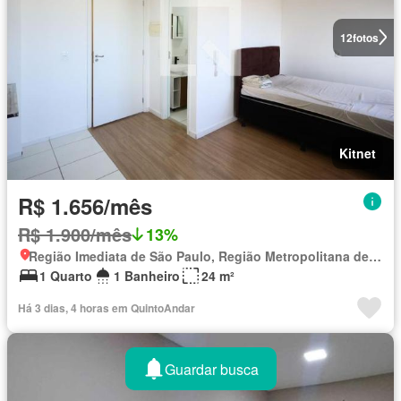
12
fotos
Kitnet
R$ 1.656/mês
R$ 1.900/mês
13%
Região Imediata de São Paulo, Região Metropolitana de São Paulo
1 Quarto
1 Banheiro
24 m²
Há 3 dias, 4 horas em QuintoAndar
Guardar busca