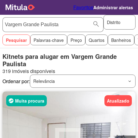
Favoritos
Administrar alertas
Distrito
Pesquisar
Palavras-chave
Preço
Quartos
Banheiros
Kitnets para alugar em Vargem Grande
Paulista
319 imóveis disponíveis
Ordenar por:
Relevância
Muita procura
Atualizado