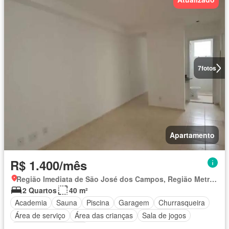
7
fotos
Apartamento
R$ 1.400/mês
Região Imediata de São José dos Campos, Região Metropolitana do Vale do Paraíba e Litoral Norte
2 Quartos
40 m²
Academia
Sauna
Piscina
Garagem
Churrasqueira
Área de serviço
Área das crianças
Sala de jogos
Totalmente mobiliado