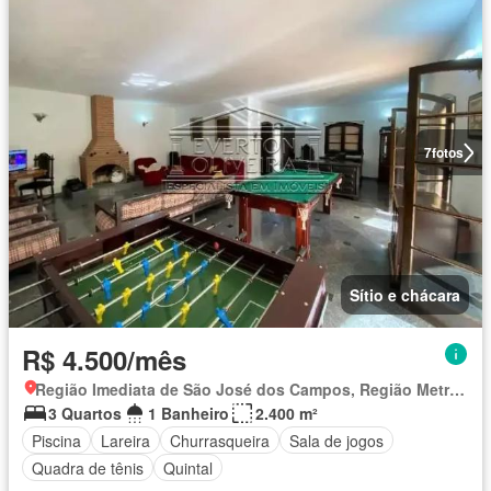
7
fotos
Sítio e chácara
R$ 4.500/mês
Região Imediata de São José dos Campos, Região Metropolitana do Vale do Paraíba e Litoral Norte
3 Quartos
1 Banheiro
2.400 m²
Piscina
Lareira
Churrasqueira
Sala de jogos
Quadra de tênis
Quintal