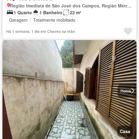
Região Imediata de São José dos Campos, Região Metropolitana do Vale do Paraíba e Litoral Norte
1 Quarto
1 Banheiro
22 m²
Garagem
Totalmente mobiliado
Há 1 semana, 1 dia em Chaves na mão
7
fotos
Casa