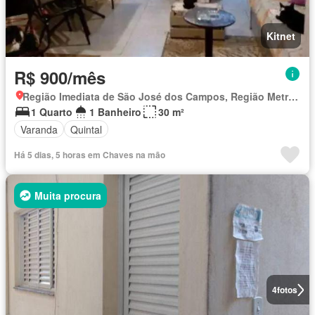
Kitnet
R$ 900/mês
Região Imediata de São José dos Campos, Região Metropolitana do Vale do Paraíba e Litoral Norte
1 Quarto
1 Banheiro
30 m²
Varanda
Quintal
Há 5 dias, 5 horas em Chaves na mão
Muita procura
4
fotos