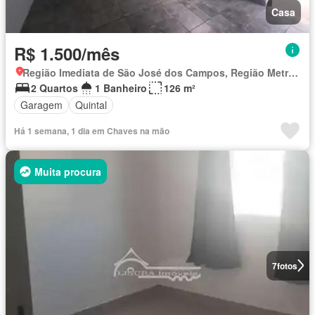
Casa
R$ 1.500/mês
Região Imediata de São José dos Campos, Região Metropolitana do Vale do Paraíba e Litoral Norte
2 Quartos
1 Banheiro
126 m²
Garagem
Quintal
Há 1 semana, 1 dia em Chaves na mão
Muita procura
7
fotos