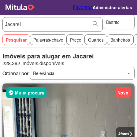
Favoritos
Administrar alertas
Distrito
Pesquisar
Palavras-chave
Preço
Quartos
Banheiros
Imóveis para alugar em Jacareí
228.292 imóveis disponíveis
Ordenar por:
Relevância
Muita procura
Novo
4
fotos