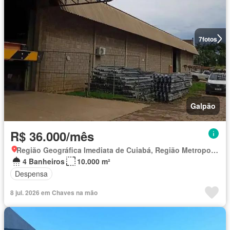
7
fotos
Galpão
R$ 36.000/mês
Região Geográfica Imediata de Cuiabá, Região Metropolitana do Vale do Rio Cuiabá
4 Banheiros
10.000 m²
Despensa
8 jul. 2026 em Chaves na mão