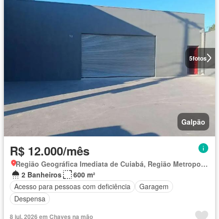
5
fotos
Galpão
R$ 12.000/mês
Região Geográfica Imediata de Cuiabá, Região Metropolitana do Vale do Rio Cuiabá
2 Banheiros
600 m²
Acesso para pessoas com deficiência
Garagem
Despensa
8 jul. 2026 em Chaves na mão