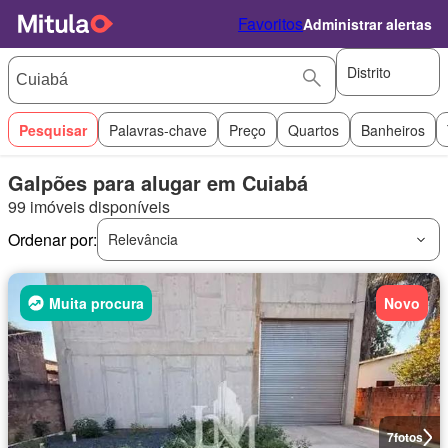
Favoritos
Administrar alertas
Distrito
Pesquisar
Palavras-chave
Preço
Quartos
Banheiros
Galpões para alugar em Cuiabá
99 imóveis disponíveis
Ordenar por:
Relevância
Muita procura
Novo
7
fotos