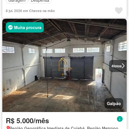
Garagem
Despensa
8 jul. 2026 em Chaves na mão
Muita procura
4
fotos
Galpão
R$ 5.000/mês
Região Geográfica Imediata de Cuiabá, Região Metropolitana do Vale do Rio Cuiabá