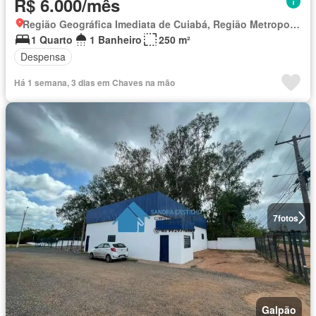
R$ 6.000/mês
Região Geográfica Imediata de Cuiabá, Região Metropolitana do Vale do Rio Cuiabá
1 Quarto
1 Banheiro
250 m²
Despensa
Há 1 semana, 3 dias em Chaves na mão
7
fotos
Galpão