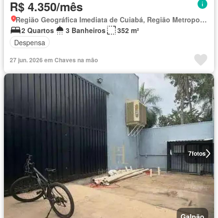
R$ 4.350/mês
Região Geográfica Imediata de Cuiabá, Região Metropolitana do Vale do Rio Cuiabá
2 Quartos
3 Banheiros
352 m²
Despensa
27 jun. 2026 em Chaves na mão
7
fotos
Galpão