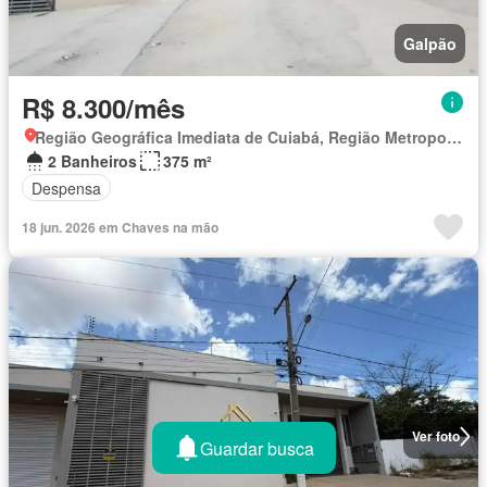
Galpão
R$ 8.300/mês
Região Geográfica Imediata de Cuiabá, Região Metropolitana do Vale do Rio Cuiabá
2 Banheiros
375 m²
Despensa
18 jun. 2026 em Chaves na mão
Ver foto
Guardar busca