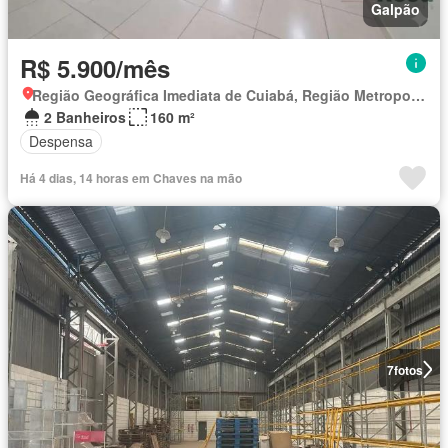
Galpão
R$ 5.900/mês
Região Geográfica Imediata de Cuiabá, Região Metropolitana do Vale do Rio Cuiabá
2 Banheiros
160 m²
Despensa
Há 4 dias, 14 horas em Chaves na mão
7
fotos