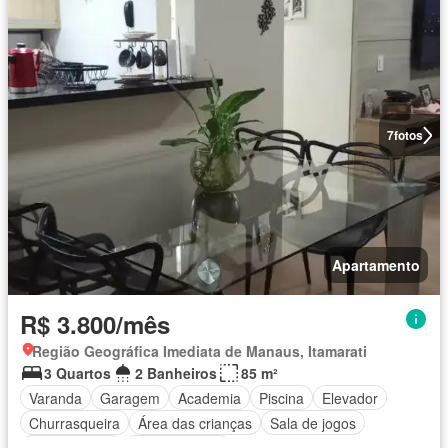
7
fotos
Apartamento
R$ 3.800/mês
Região Geográfica Imediata de Manaus, Itamarati
3 Quartos
2 Banheiros
85 m²
Varanda
Garagem
Academia
Piscina
Elevador
Churrasqueira
Área das crianças
Sala de jogos
Sala multiuso
Não mobiliado