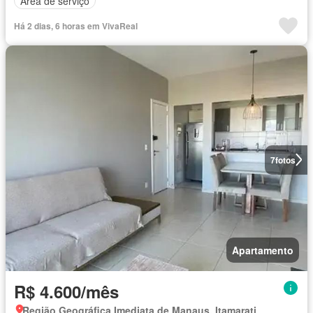
Área de serviço
Há 2 dias, 6 horas em VivaReal
7
fotos
Apartamento
R$ 4.600/mês
Região Geográfica Imediata de Manaus, Itamarati