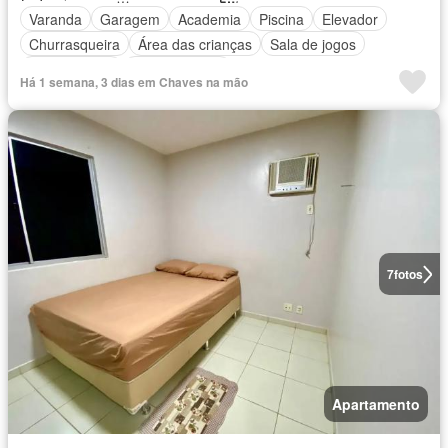
Varanda
Garagem
Academia
Piscina
Elevador
Churrasqueira
Área das crianças
Sala de jogos
Sala multiuso
Não mobiliado
Há 1 semana, 3 dias em Chaves na mão
7
fotos
Apartamento