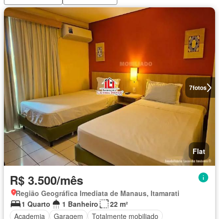
7
fotos
Flat
R$ 3.500/mês
Região Geográfica Imediata de Manaus, Itamarati
1 Quarto
1 Banheiro
22 m²
Academia
Garagem
Totalmente mobiliado