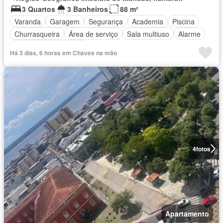
3 Quartos
3 Banheiros
88 m²
Varanda
Garagem
Segurança
Academia
Piscina
Churrasqueira
Área de serviço
Sala multiuso
Alarme
Totalmente mobiliado
Há 3 dias, 6 horas em Chaves na mão
4
fotos
Apartamento