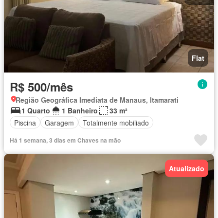
Flat
R$ 500/mês
Região Geográfica Imediata de Manaus, Itamarati
1 Quarto
1 Banheiro
33 m²
Piscina
Garagem
Totalmente mobiliado
Há 1 semana, 3 dias em Chaves na mão
Atualizado