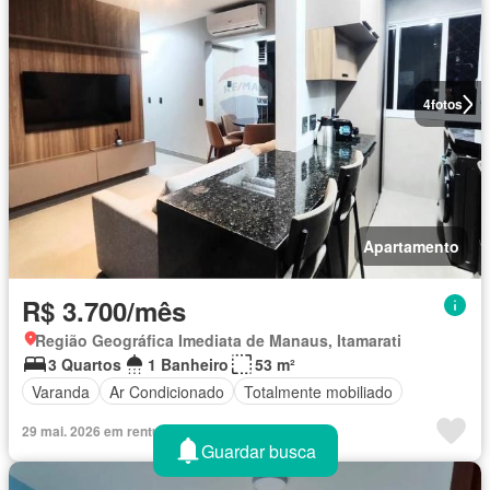
4
fotos
Apartamento
R$ 3.700/mês
Região Geográfica Imediata de Manaus, Itamarati
3 Quartos
1 Banheiro
53 m²
Varanda
Ar Condicionado
Totalmente mobiliado
29 mai. 2026 em rentumo
Guardar busca