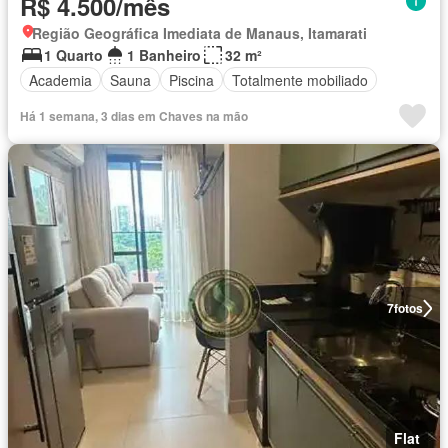
R$ 4.500/mês
Região Geográfica Imediata de Manaus, Itamarati
1 Quarto
1 Banheiro
32 m²
Academia
Sauna
Piscina
Totalmente mobiliado
Há 1 semana, 3 dias em Chaves na mão
7
fotos
Flat