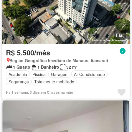
Flat
R$ 5.500/mês
Região Geográfica Imediata de Manaus, Itamarati
1 Quarto
1 Banheiro
32 m²
Academia
Piscina
Garagem
Ar Condicionado
Segurança
Totalmente mobiliado
Há 1 semana, 3 dias em Chaves na mão