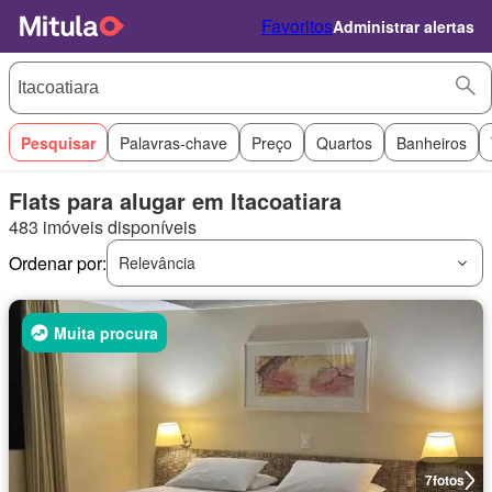
Favoritos
Administrar alertas
Pesquisar
Palavras-chave
Preço
Quartos
Banheiros
Flats para alugar em Itacoatiara
483 imóveis disponíveis
Ordenar por:
Relevância
Muita procura
7
fotos