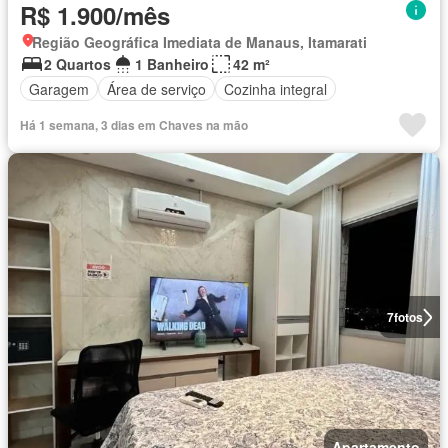
R$ 1.900/mês
Região Geográfica Imediata de Manaus, Itamarati
2 Quartos
1 Banheiro
42 m²
Garagem
Área de serviço
Cozinha integral
Há 1 semana, 3 dias em Chaves na mão
7
fotos
Apartamento