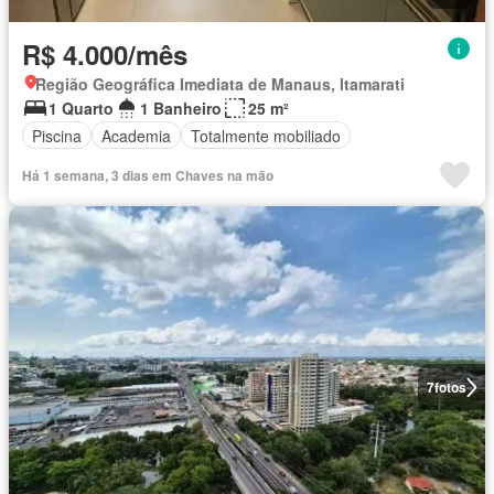
R$ 4.000/mês
Região Geográfica Imediata de Manaus, Itamarati
1 Quarto
1 Banheiro
25 m²
Piscina
Academia
Totalmente mobiliado
Há 1 semana, 3 dias em Chaves na mão
7
fotos