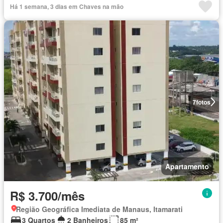
Há 1 semana, 3 dias em Chaves na mão
7
fotos
Apartamento
R$ 3.700/mês
Região Geográfica Imediata de Manaus, Itamarati
3 Quartos
2 Banheiros
85 m²