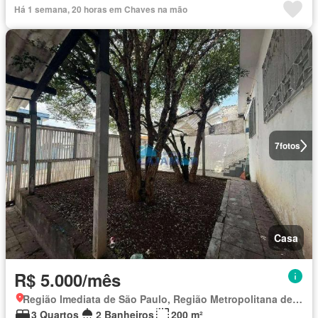
Há 1 semana, 20 horas em Chaves na mão
7
fotos
Casa
R$ 5.000/mês
Região Imediata de São Paulo, Região Metropolitana de São Paulo
3 Quartos
2 Banheiros
200 m²