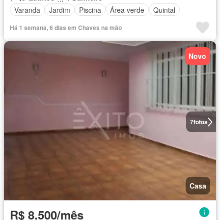
Varanda
Jardim
Piscina
Área verde
Quintal
Há 1 semana, 6 dias em Chaves na mão
Novo
7
fotos
Casa
R$ 8.500/mês