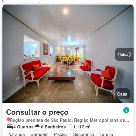
4
fotos
Casa
Consultar o preço
Região Imediata de São Paulo, Região Metropolitana de São Paulo
4 Quartos
6 Banheiros
1.117 m²
Varanda
Garagem
Piscina
Segurança
Lareira