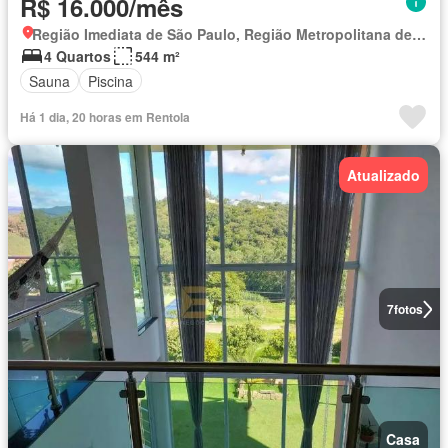
R$ 16.000/mês
Região Imediata de São Paulo, Região Metropolitana de São Paulo
4 Quartos
544 m²
Sauna
Piscina
Há 1 dia, 20 horas em Rentola
Atualizado
7
fotos
Casa