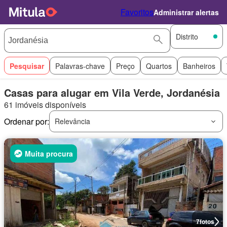
Favoritos
Administrar alertas
Distrito
Pesquisar
Palavras-chave
Preço
Quartos
Banheiros
Casas para alugar em Vila Verde, Jordanésia
61 imóveis disponíveis
Ordenar por:
Relevância
Muita procura
7
fotos