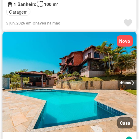
1 Banheiro
100 m²
Garagem
5 jun. 2026 em Chaves na mão
Novo
4
fotos
Casa