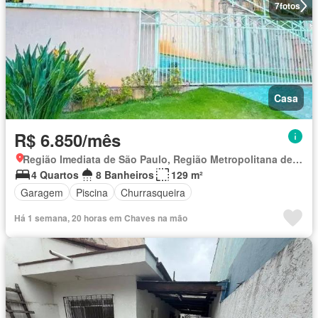
7
fotos
Casa
R$ 6.850/mês
Região Imediata de São Paulo, Região Metropolitana de São Paulo
4 Quartos
8 Banheiros
129 m²
Garagem
Piscina
Churrasqueira
Há 1 semana, 20 horas em Chaves na mão