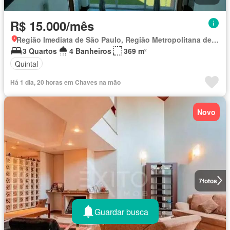
R$ 15.000/mês
Região Imediata de São Paulo, Região Metropolitana de São Paulo
3 Quartos
4 Banheiros
369 m²
Quintal
Há 1 dia, 20 horas em Chaves na mão
Novo
7
fotos
Guardar busca