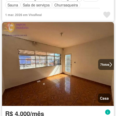
Sauna
Sala de serviços
Churrasqueira
Ar Condicionado
Área de serviço
Área das crianças
1 mar. 2026 em VivaReal
Sala de jogos
7
fotos
Casa
R$ 4.000/mês