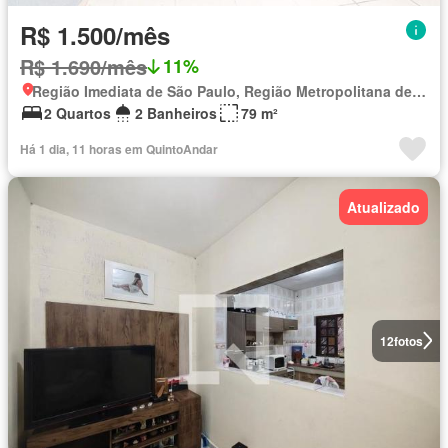
R$ 1.500/mês
R$ 1.690/mês
11%
Região Imediata de São Paulo, Região Metropolitana de São Paulo
2 Quartos
2 Banheiros
79 m²
Há 1 dia, 11 horas em QuintoAndar
Atualizado
12
fotos