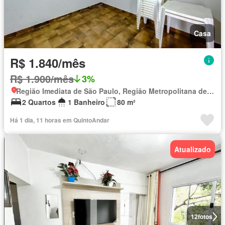
Casa
R$ 1.840/mês
R$ 1.900/mês
3%
Região Imediata de São Paulo, Região Metropolitana de São Paulo
2 Quartos
1 Banheiro
80 m²
Há 1 dia, 11 horas em QuintoAndar
Atualizado
12
fotos