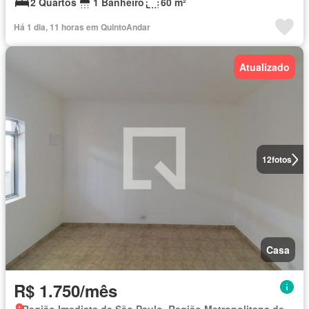
2 Quartos
1 Banheiro
60 m²
Há 1 dia, 11 horas em QuintoAndar
Atualizado
12
fotos
Casa
R$ 1.750/mês
Região Imediata de São Paulo, Região Metropolitana de São Paulo