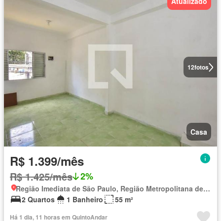
Atualizado
12
fotos
Casa
R$ 1.399/mês
R$ 1.425/mês
2%
Região Imediata de São Paulo, Região Metropolitana de São Paulo
2 Quartos
1 Banheiro
55 m²
Há 1 dia, 11 horas em QuintoAndar