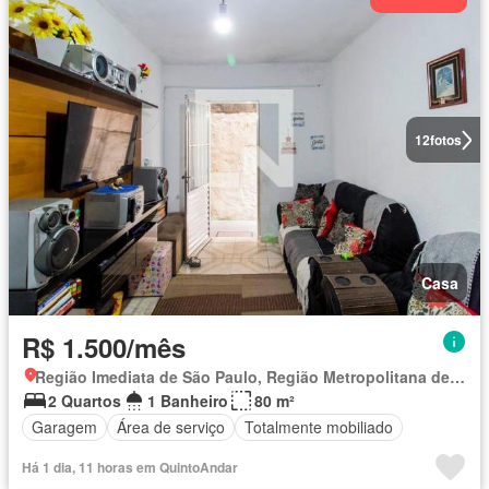
12
fotos
Casa
R$ 1.500/mês
Região Imediata de São Paulo, Região Metropolitana de São Paulo
2 Quartos
1 Banheiro
80 m²
Garagem
Área de serviço
Totalmente mobiliado
Há 1 dia, 11 horas em QuintoAndar