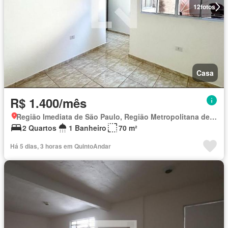
12
fotos
Casa
R$ 1.400/mês
Região Imediata de São Paulo, Região Metropolitana de São Paulo
2 Quartos
1 Banheiro
70 m²
Há 5 dias, 3 horas em QuintoAndar