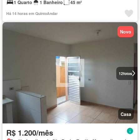
1 Quarto
1 Banheiro
45 m²
Há 14 horas em QuintoAndar
Novo
12
fotos
Casa
R$ 1.200/mês