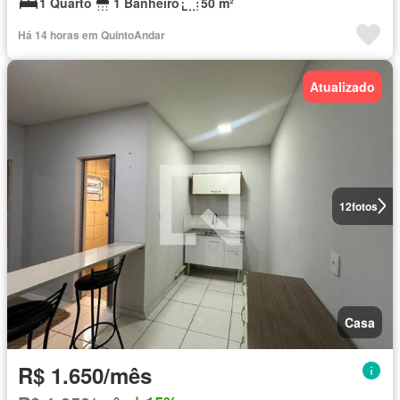
1 Quarto
1 Banheiro
50 m²
Há 14 horas em QuintoAndar
Atualizado
12
fotos
Casa
R$ 1.650/mês