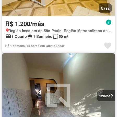
Casa
R$ 1.200/mês
Região Imediata de São Paulo, Região Metropolitana de São Paulo
1 Quarto
1 Banheiro
50 m²
Há 1 semana, 14 horas em QuintoAndar
12
fotos