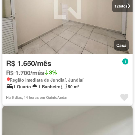
12
fotos
Casa
R$ 1.650/mês
R$ 1.700/mês
3%
Região Imediata de Jundiaí, Jundiaí
1 Quarto
1 Banheiro
50 m²
Há 6 dias, 14 horas em QuintoAndar