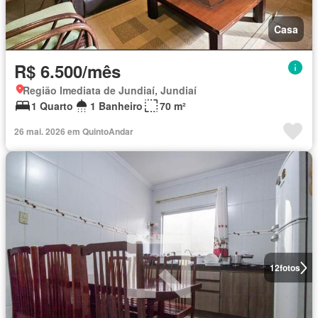
Casa
R$ 6.500/mês
Região Imediata de Jundiaí, Jundiaí
1 Quarto
1 Banheiro
70 m²
26 mai. 2026 em QuintoAndar
12
fotos