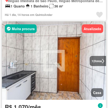
Região Imediata de São Paulo, Região Metropolitana de São Paulo
1 Quarto
1 Banheiro
36 m²
Há 1 dia, 14 horas em QuintoAndar
Muita procura
Atualizado
12
fotos
Casa
R$ 1.070/mês