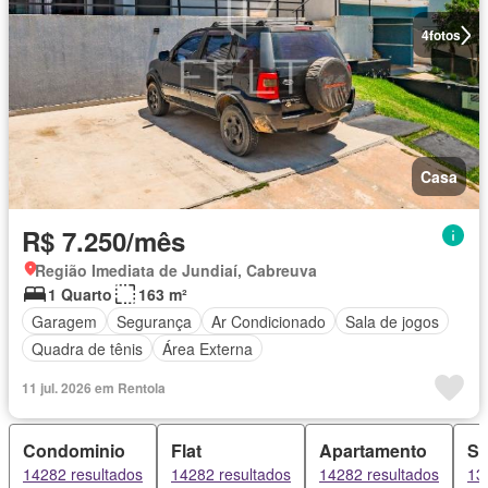
4
fotos
Casa
R$ 7.250/mês
Região Imediata de Jundiaí, Cabreuva
1 Quarto
163 m²
Garagem
Segurança
Ar Condicionado
Sala de jogos
Quadra de tênis
Área Externa
11 jul. 2026 em Rentola
Condominio
Flat
Apartamento
Sí
14282 resultados
14282 resultados
14282 resultados
13