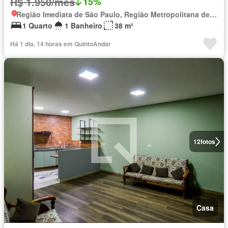
R$ 1.950/mês
15%
Região Imediata de São Paulo, Região Metropolitana de São Paulo
1 Quarto
1 Banheiro
38 m²
Há 1 dia, 14 horas em QuintoAndar
12
fotos
Casa