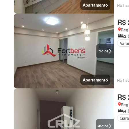
Apartamento
Há 1 s
R$ 
Regi
2 
Vara
7
fotos
Apartamento
Há 1 s
R$ 
Regi
4 
Gar
4
fotos