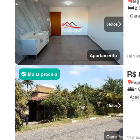
Regi
2 
Gar
6
fotos
Apartamento
Há 1 s
R$ 
Muita procura
Regi
4 
Acad
4
fotos
Casa
11 mar