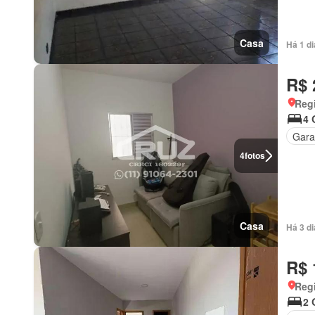
Casa
Há 1 d
R$ 
Regi
4 
Gar
4
fotos
Casa
Há 3 d
R$ 
Regi
2 