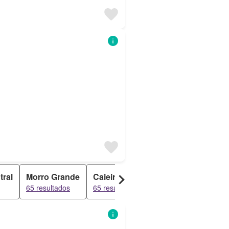
tral
Morro Grande
Caieiras
Parque Suiça
Par
65 resultados
65 resultados
56 resultados
30 