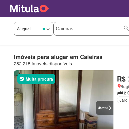
Imóveis para alugar em Caieiras
252.215 imóveis disponíveis
R$ 
Muita procura
Regi
2 
Jard
4
fotos