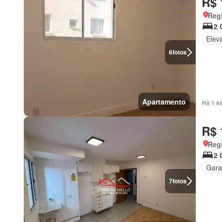
R$ 
Regi
2 
Elev
6
fotos
Apartamento
Há 1 s
R$ 
Regi
2 
Gar
7
fotos