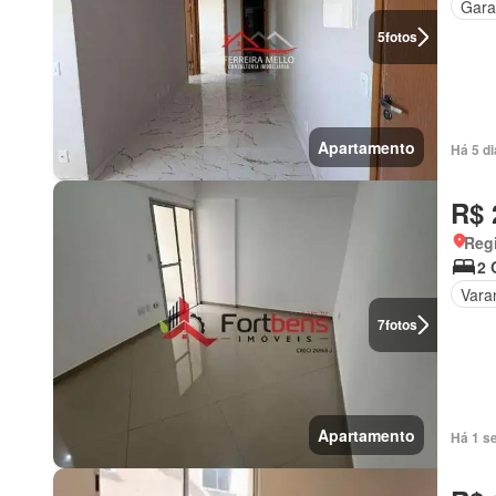
Gar
5
fotos
Apartamento
Há 5 d
R$ 
Regi
2 
Vara
7
fotos
Apartamento
Há 1 s