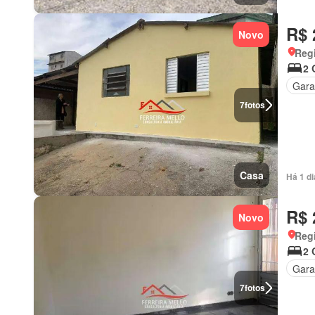
R$ 
Novo
Regi
2 
Gar
7
fotos
Casa
Há 1 d
R$ 
Novo
Regi
2 
Gar
7
fotos