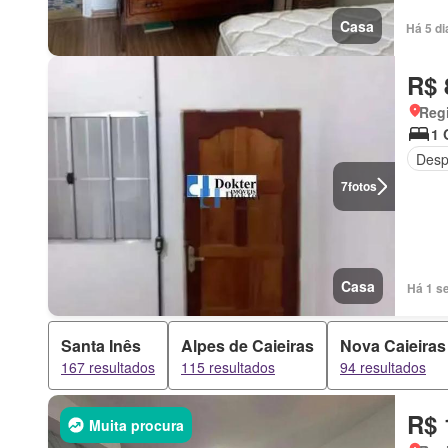
Casa
Há 5 di
R$ 
Regi
1 
Desp
7
fotos
Casa
Há 1 s
Santa Inês
Alpes de Caieiras
Nova Caieiras
167 resultados
115 resultados
94 resultados
R$ 
Muita procura