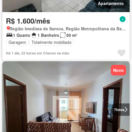
Apartamento
R$ 1.600/mês
Região Imediata de Santos, Região Metropolitana da Baixada Santista
1 Quarto
1 Banheiro
50 m²
Garagem
Totalmente mobiliado
Há 1 dia, 22 horas em Chaves na mão
Novo
7
fotos