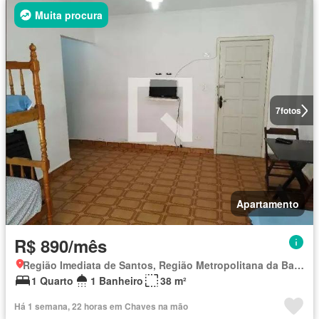
Muita procura
7
fotos
Apartamento
R$ 890/mês
Região Imediata de Santos, Região Metropolitana da Baixada Santista
1 Quarto
1 Banheiro
38 m²
Há 1 semana, 22 horas em Chaves na mão