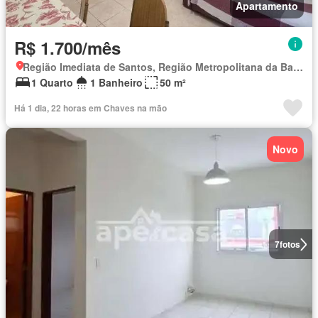
Apartamento
R$ 1.700/mês
Região Imediata de Santos, Região Metropolitana da Baixada Santista
1 Quarto
1 Banheiro
50 m²
Há 1 dia, 22 horas em Chaves na mão
Novo
7
fotos