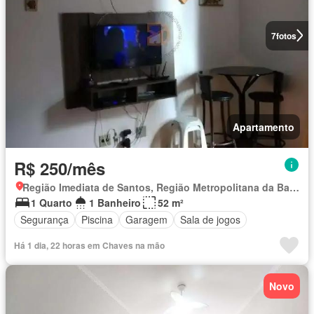
7
fotos
Apartamento
R$ 250/mês
Região Imediata de Santos, Região Metropolitana da Baixada Santista
1 Quarto
1 Banheiro
52 m²
Segurança
Piscina
Garagem
Sala de jogos
Há 1 dia, 22 horas em Chaves na mão
Novo