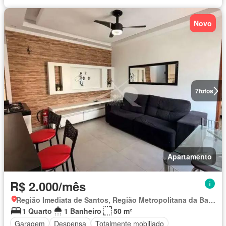
Novo
7
fotos
Apartamento
R$ 2.000/mês
Região Imediata de Santos, Região Metropolitana da Baixada Santista
1 Quarto
1 Banheiro
50 m²
Garagem
Despensa
Totalmente mobiliado