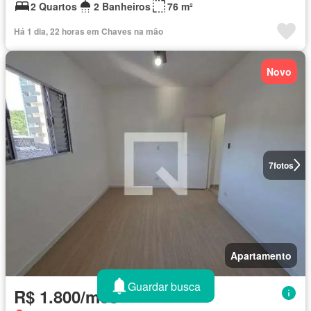
2 Quartos
2 Banheiros
76 m²
Há 1 dia, 22 horas em Chaves na mão
Novo
7
fotos
Apartamento
Guardar busca
R$ 1.800/mês