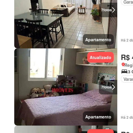
Gar
7
fotos
Apartamento
Há 2 d
R$ 
Atualizado
Regi
3 
Vara
7
fotos
Apartamento
Há 2 d