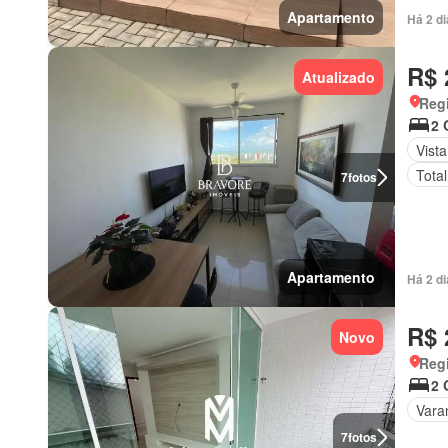
Apartamento
Há 2 d
R$ 
Atualizado
Regi
2 
Vist
Tota
7
fotos
Apartamento
Há 2 d
R$ 
Novo
Regi
2 
Vara
7
fotos