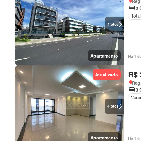
Regi
3 
Tota
4
fotos
Apartamento
Há 1 di
R$ 
Atualizado
Regi
3 
Vara
4
fotos
Apartamento
Há 1 di