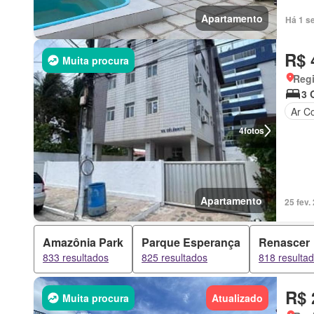
Apartamento
Há 1 s
R$ 
Muita procura
Regi
3 
Ar C
4
fotos
Apartamento
25 fev.
Amazônia Park
Parque Esperança
Renascer
833 resultados
825 resultados
818 resulta
R$ 
Muita procura
Atualizado