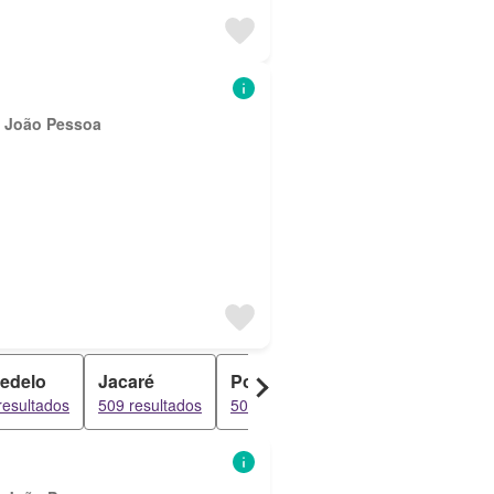
e João Pessoa
edelo
Jacaré
Ponta de Campina
Portal do
resultados
509 resultados
509 resultados
509 result