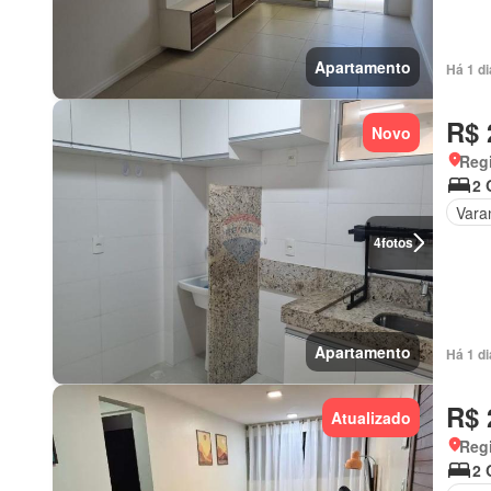
Apartamento
Há 1 d
R$ 
Novo
Regi
2 
Vara
4
fotos
Apartamento
Há 1 di
R$ 
Atualizado
Regi
2 