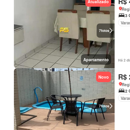
R$ 
Atualizado
Regi
3 
Vara
7
fotos
Apartamento
Há 2 d
R$ 
Novo
Regi
2 
Vara
7
fotos