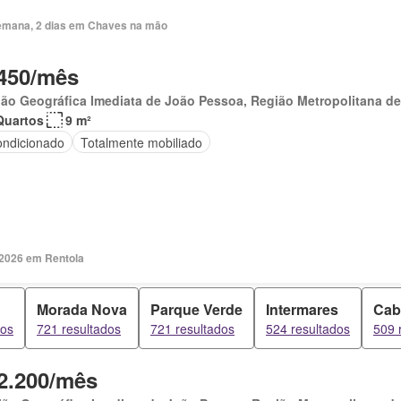
emana, 2 dias em Chaves na mão
450/mês
ão Geográfica Imediata de João Pessoa, Região Metropolitana d
Quartos
9 m²
ondicionado
Totalmente mobiliado
 2026 em Rentola
Morada Nova
Parque Verde
Intermares
Cab
dos
721 resultados
721 resultados
524 resultados
509 
2.200/mês