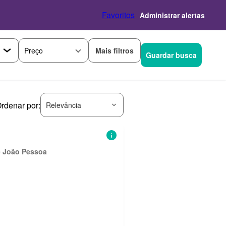
Favoritos
Administrar alertas
Mais filtros
Preço
Guardar busca
rdenar por:
Relevância
e João Pessoa