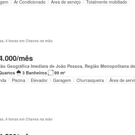
agem
Ar Condicionado
Área de serviço
Totalmente mobiliado
ias, 4 horas em Chaves na mão
4.000/mês
ão Geográfica Imediata de João Pessoa, Região Metropolitana d
Quartos
3 Banheiros
99 m²
nda
Piscina
Elevador
Garagem
Churrasqueira
Área de serv
ias, 4 horas em Chaves na mão