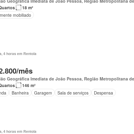
ão Geográfica Imediata de João Pessoa, Região Metropolitana d
Quartos
18 m²
lmente mobiliado
a, 4 horas em Rentola
2.800/mês
ão Geográfica Imediata de João Pessoa, Região Metropolitana d
Quartos
146 m²
nda
Banheira
Garagem
Sala de serviços
Despensa
a, 4 horas em Rentola