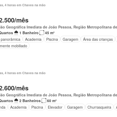
ias, 4 horas em Chaves na mão
2.500/mês
ão Geográfica Imediata de João Pessoa, Região Metropolitana d
Quartos
1 Banheiro
45 m²
a panorâmica
Academia
Piscina
Garagem
Área das crianças
lmente mobiliado
ias, 4 horas em Chaves na mão
2.600/mês
ão Geográfica Imediata de João Pessoa, Região Metropolitana d
Quartos
2 Banheiros
60 m²
nda
Academia
Piscina
Elevador
Garagem
Churrasqueira