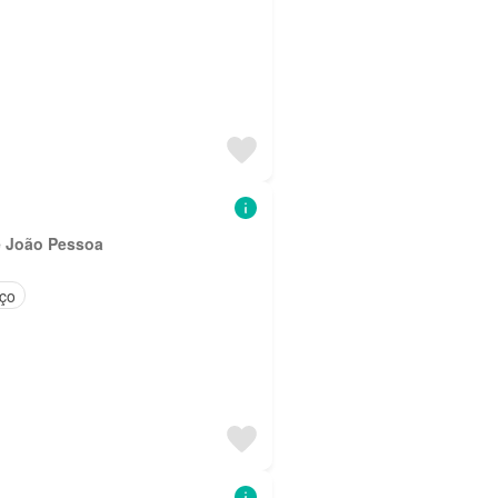
e João Pessoa
iço