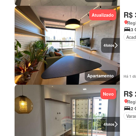
R$ 
Atualizado
Regi
3 
Acad
4
fotos
Apartamento
Há 1 di
R$ 
Novo
Regi
2 
Vara
4
fotos