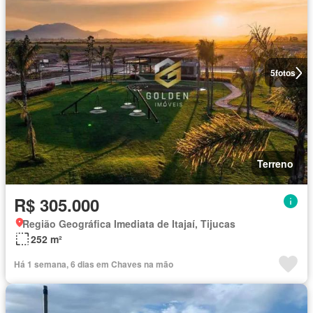
5
fotos
Terreno
R$ 305.000
Região Geográfica Imediata de Itajaí, Tijucas
252 m²
Há 1 semana, 6 dias em Chaves na mão