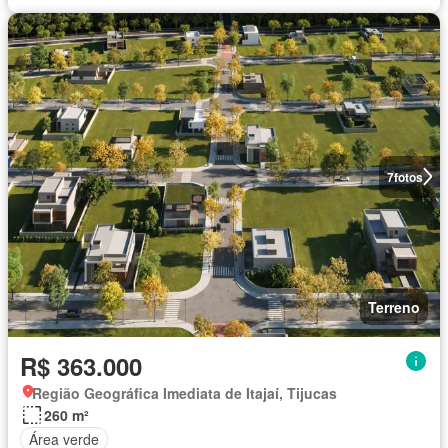
7
fotos
Terreno
R$ 363.000
Região Geográfica Imediata de Itajaí, Tijucas
260 m²
Área verde