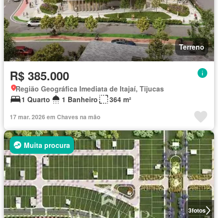
Terreno
R$ 385.000
Região Geográfica Imediata de Itajaí, Tijucas
1 Quarto
1 Banheiro
364 m²
17 mar. 2026 em Chaves na mão
Muita procura
3
fotos