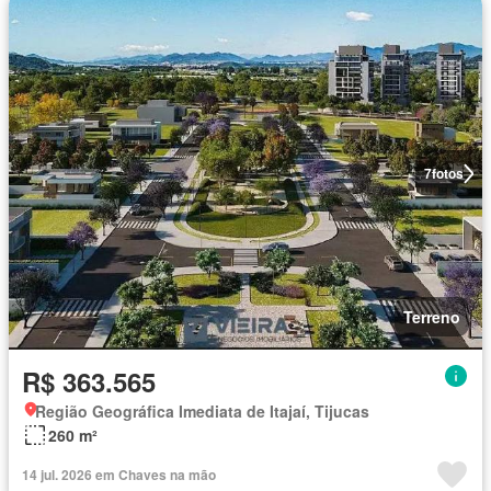
7
fotos
Terreno
R$ 363.565
Região Geográfica Imediata de Itajaí, Tijucas
260 m²
14 jul. 2026 em Chaves na mão