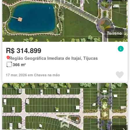
Terreno
R$ 314.899
Região Geográfica Imediata de Itajaí, Tijucas
366 m²
17 mar. 2026 em Chaves na mão