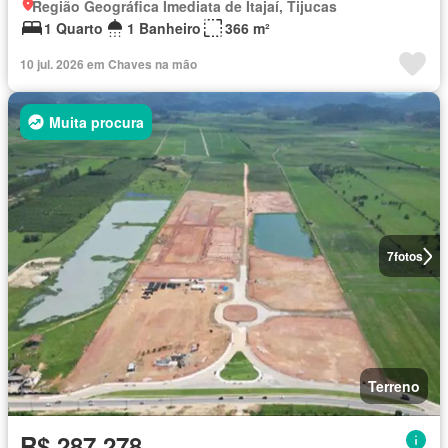
Região Geográfica Imediata de Itajaí, Tijucas
1 Quarto
1 Banheiro
366 m²
10 jul. 2026 em Chaves na mão
Muita procura
7
fotos
Terreno
R$ 287.278