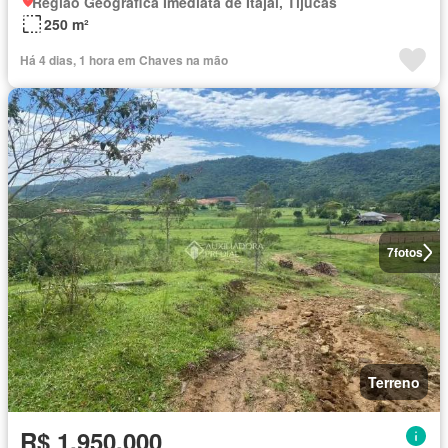
Região Geográfica Imediata de Itajaí, Tijucas
250 m²
Há 4 dias, 1 hora em Chaves na mão
7
fotos
Terreno
R$ 1.950.000