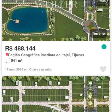
3
fotos
Terreno
R$ 488.144
Região Geográfica Imediata de Itajaí, Tijucas
541 m²
17 mar. 2026 em Chaves na mão