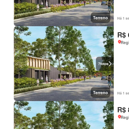
Terreno
Há 1 s
R$ 
Regi
7
fotos
Terreno
Há 1 s
R$ 
Regi