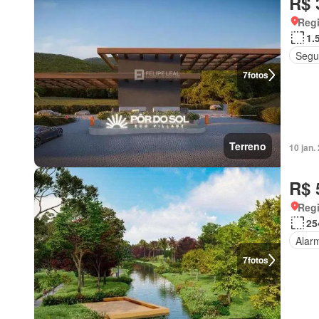
R$ 
Regi
1.
Segu
7
fotos
Terreno
10 jan
R$ 
Regi
25
Alar
7
fotos