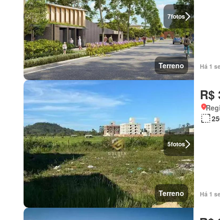
7
fotos
Terreno
Há 1 s
R$ 
Regi
25
5
fotos
Terreno
Há 1 s