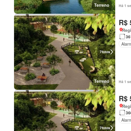
Terreno
Há 1 s
R$ 
Regi
36
Alar
7
fotos
Terreno
Há 1 s
R$ 
Regi
36
Alar
7
fotos