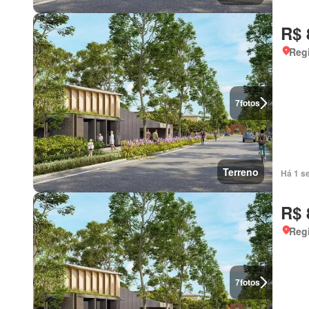
R$ 
Regi
7
fotos
Terreno
Há 1 s
R$ 
Regi
7
fotos