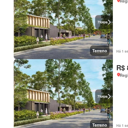
Regi
7
fotos
Terreno
Há 1 s
R$ 
Regi
7
fotos
Terreno
Há 1 s