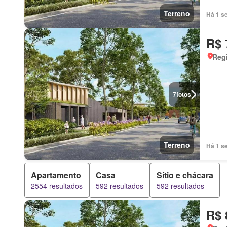
Terreno
Há 1 s
R$ 
Regi
7
fotos
Terreno
Há 1 s
Apartamento
Casa
Sítio e chácara
2554 resultados
592 resultados
592 resultados
R$ 