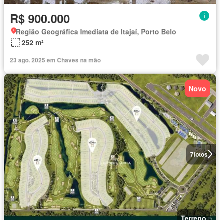
R$ 900.000
Região Geográfica Imediata de Itajaí, Porto Belo
252 m²
23 ago. 2025 em Chaves na mão
Novo
7
fotos
Terreno