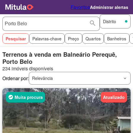
Favoritos
Administrar alertas
Distrito
Pesquisar
Palavras-chave
Preço
Quartos
Banheiros
Terrenos à venda em Balneário Perequê,
Porto Belo
234 imóveis disponíveis
Ordenar por:
Relevância
Muita procura
Atualizado