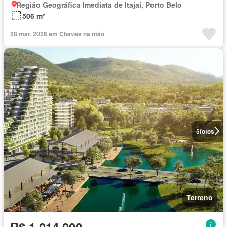
Região Geográfica Imediata de Itajaí, Porto Belo
506 m²
28 mar. 2026 em Chaves na mão
5
fotos
Terreno
R$ 1.014.000