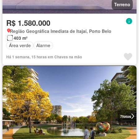
Terreno
R$ 1.580.000
Região Geográfica Imediata de Itajaí, Porto Belo
403 m²
Área verde
Alarme
Há 1 semana, 15 horas em Chaves na mão
7
fotos