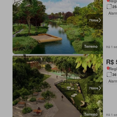
Regi
25
Alar
7
fotos
Terreno
Há 1 s
R$ 
Regi
36
Alar
7
fotos
Terreno
Há 1 s