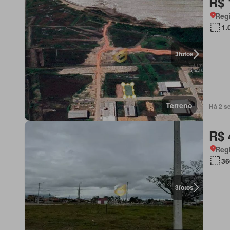
R$ 
Regi
1.
3
fotos
Terreno
Há 2 s
R$ 
Regi
36
3
fotos