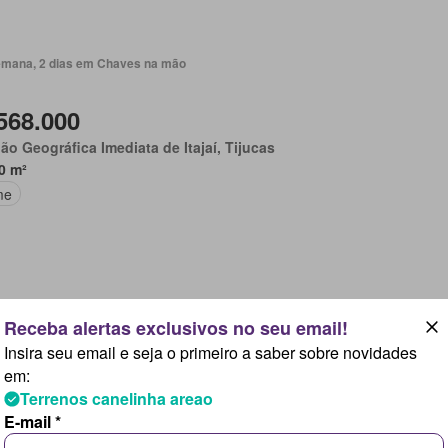
emana, 2 dias em Chaves na mão
568.000
ão Geográfica Imediata de Itajaí, Tijucas
0 m²
me
emana, 2 dias em Chaves na mão
Insira seu email e seja o primeiro a saber sobre novidades
449.000
em:
Terrenos canelinha areao
ão Geográfica Imediata de Itajaí, Tijucas
E-mail *
0 m²