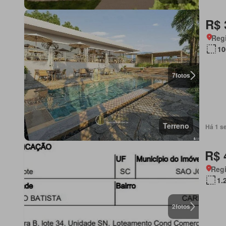
R$ 
Regi
10
7
fotos
Terreno
Há 1 s
R$ 
Regi
1.
2
fotos