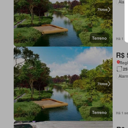
Alar
7
fotos
Terreno
Há 1 s
R$ 
Regi
25
Alar
7
fotos
Terreno
Há 1 s