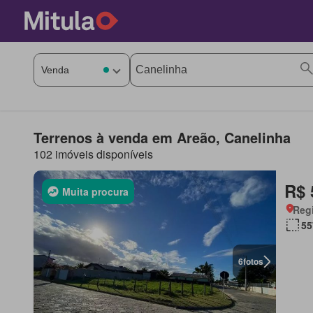
Terrenos à venda em Areão, Canelinha
102 imóveis disponíveis
R$ 
Muita procura
Regi
55
6
fotos