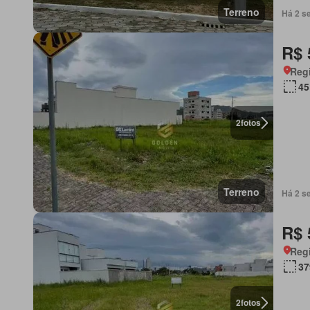
Terreno
Há 2 s
R$ 
Regi
45
2
fotos
Terreno
Há 2 s
R$ 
Regi
37
2
fotos