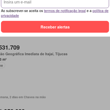
me
Ao subscrever-se aceita os
termos de notificação legal
e a
política de
privacidade
Receber alertas
emana, 2 dias em Chaves na mão
531.709
ão Geográfica Imediata de Itajaí, Tijucas
3 m²
me
emana, 2 dias em Chaves na mão