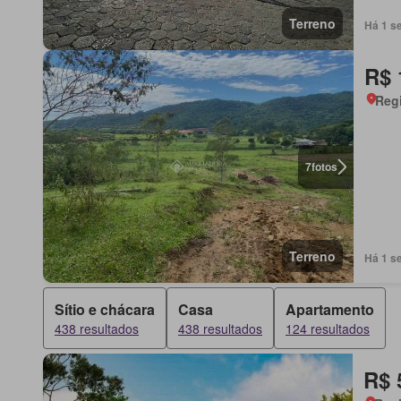
Terreno
Há 1 s
R$ 
Regi
7
fotos
Terreno
Há 1 s
Sítio e chácara
Casa
Apartamento
438 resultados
438 resultados
124 resultados
R$ 