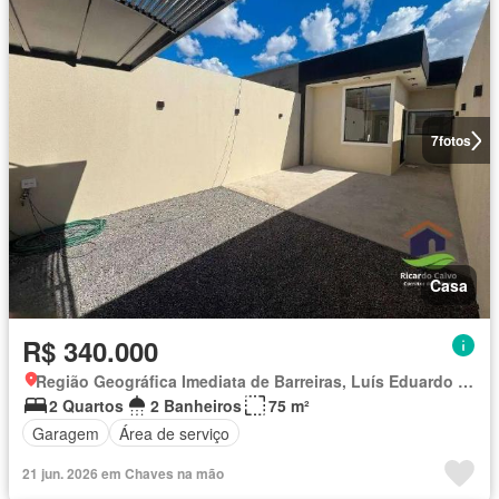
7
fotos
Casa
R$ 340.000
Região Geográfica Imediata de Barreiras, Luís Eduardo Magalhães
2 Quartos
2 Banheiros
75 m²
Garagem
Área de serviço
21 jun. 2026 em Chaves na mão