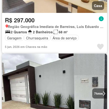
Casa
R$ 297.000
Região Geográfica Imediata de Barreiras, Luís Eduardo Magalhães
2 Quartos
2 Banheiros
68 m²
Garagem
Churrasqueira
Área de serviço
5 jun. 2026 em Chaves na mão
7
fotos