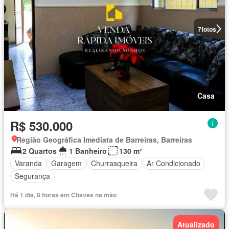
7
fotos
Casa
R$ 530.000
Região Geográfica Imediata de Barreiras, Barreiras
2 Quartos
1 Banheiro
130 m²
Varanda
Garagem
Churrasqueira
Ar Condicionado
Segurança
Há 1 dia, 8 horas em Chaves na mão
Atualizado