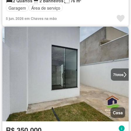
2 Quartos
2 Banheiros
76 m²
Garagem
Área de serviço
5 jun. 2026 em Chaves na mão
7
fotos
Casa
R$ 350.000