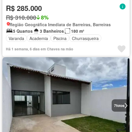
R$ 285.000
R$ 310.000
8%
Região Geográfica Imediata de Barreiras, Barreiras
5 Quartos
3 Banheiros
180 m²
Varanda
Academia
Piscina
Churrasqueira
Há 1 semana, 6 dias em Chaves na mão
7
fotos