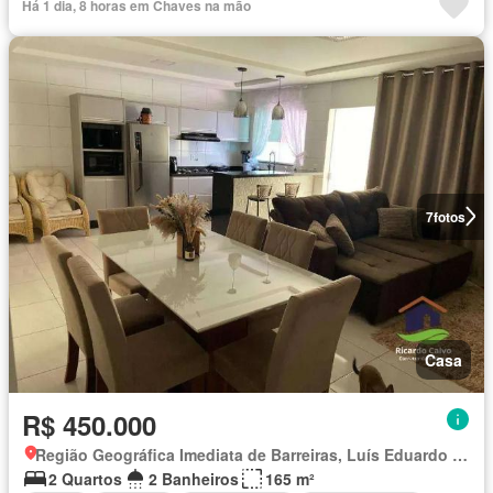
Há 1 dia, 8 horas em Chaves na mão
7
fotos
Casa
R$ 450.000
Região Geográfica Imediata de Barreiras, Luís Eduardo Magalhães
2 Quartos
2 Banheiros
165 m²