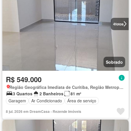
4
fotos
Sobrado
R$ 549.000
Região Geográfica Imediata de Curitiba, Região Metropolitana de Curitiba
3 Quartos
2 Banheiros
81 m²
Garagem
Ar Condicionado
Área de serviço
8 jul. 2026 em DreamCasa - Rezende Imóveis