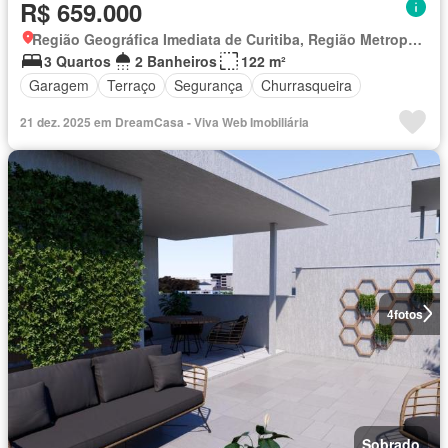
R$ 659.000
Região Geográfica Imediata de Curitiba, Região Metropolitana de Curitiba
3 Quartos
2 Banheiros
122 m²
Garagem
Terraço
Segurança
Churrasqueira
21 dez. 2025 em DreamCasa - Viva Web Imobiliária
4
fotos
Sobrado