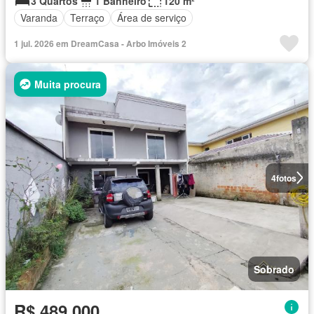
3 Quartos
1 Banheiro
120 m²
Varanda
Terraço
Área de serviço
1 jul. 2026 em DreamCasa - Arbo Imóveis 2
Muita procura
4
fotos
Sobrado
R$ 489.000