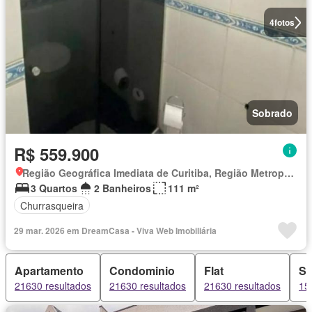
4
fotos
Sobrado
R$ 559.900
Região Geográfica Imediata de Curitiba, Região Metropolitana de Curitiba
3 Quartos
2 Banheiros
111 m²
Churrasqueira
29 mar. 2026 em DreamCasa - Viva Web Imobiliária
Apartamento
Condominio
Flat
Sí
21630 resultados
21630 resultados
21630 resultados
15