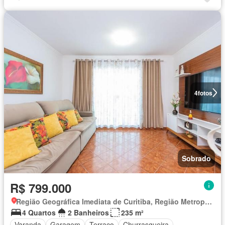
4
fotos
Sobrado
R$ 799.000
Região Geográfica Imediata de Curitiba, Região Metropolitana de Curitiba
4 Quartos
2 Banheiros
235 m²
Varanda
Garagem
Terraço
Churrasqueira