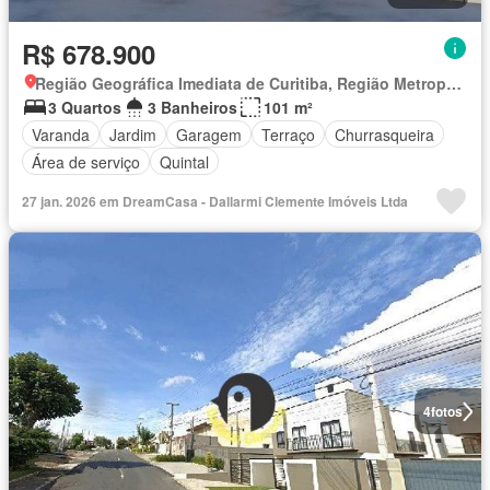
R$ 678.900
Região Geográfica Imediata de Curitiba, Região Metropolitana de Curitiba
3 Quartos
3 Banheiros
101 m²
Varanda
Jardim
Garagem
Terraço
Churrasqueira
Área de serviço
Quintal
27 jan. 2026 em DreamCasa - Dallarmi Clemente Imóveis Ltda
4
fotos