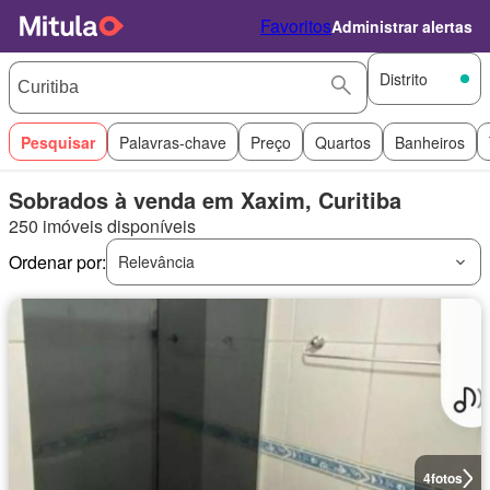
Favoritos
Administrar alertas
Distrito
Pesquisar
Palavras-chave
Preço
Quartos
Banheiros
Sobrados à venda em Xaxim, Curitiba
250 imóveis disponíveis
Ordenar por:
Relevância
4
fotos