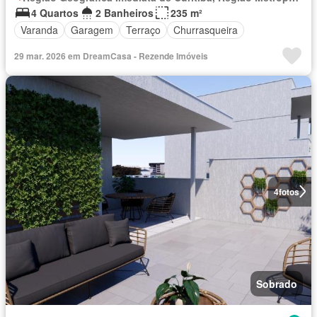
4 Quartos
2 Banheiros
235 m²
Varanda
Garagem
Terraço
Churrasqueira
29 mar. 2026 em DreamCasa - Rezende Imóveis
4
fotos
Sobrado