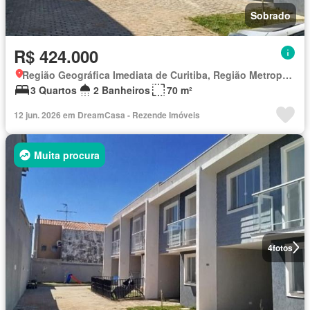
Sobrado
R$ 424.000
Região Geográfica Imediata de Curitiba, Região Metropolitana de Curitiba
3 Quartos
2 Banheiros
70 m²
12 jun. 2026 em DreamCasa - Rezende Imóveis
Muita procura
4
fotos