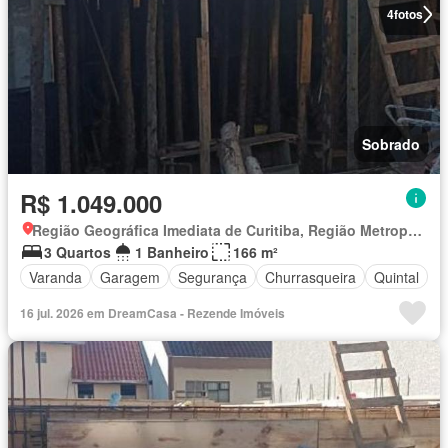
4
fotos
Sobrado
R$ 1.049.000
Região Geográfica Imediata de Curitiba, Região Metropolitana de Curitiba
3 Quartos
1 Banheiro
166 m²
Varanda
Garagem
Segurança
Churrasqueira
Quintal
16 jul. 2026 em DreamCasa - Rezende Imóveis