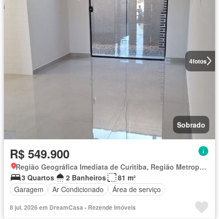
4
fotos
Sobrado
R$ 549.900
Região Geográfica Imediata de Curitiba, Região Metropolitana de Curitiba
3 Quartos
2 Banheiros
81 m²
Garagem
Ar Condicionado
Área de serviço
8 jul. 2026 em DreamCasa - Rezende Imóveis