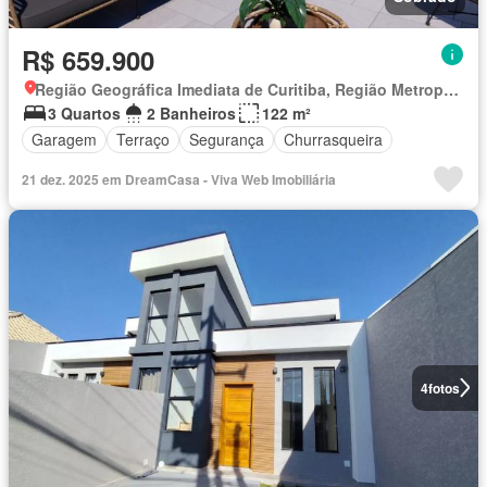
R$ 659.900
Região Geográfica Imediata de Curitiba, Região Metropolitana de Curitiba
3 Quartos
2 Banheiros
122 m²
Garagem
Terraço
Segurança
Churrasqueira
21 dez. 2025 em DreamCasa - Viva Web Imobiliária
4
fotos