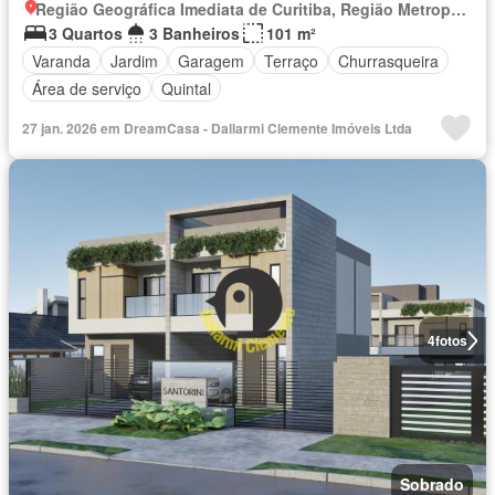
Região Geográfica Imediata de Curitiba, Região Metropolitana de Curitiba
3 Quartos
3 Banheiros
101 m²
Varanda
Jardim
Garagem
Terraço
Churrasqueira
Área de serviço
Quintal
27 jan. 2026 em DreamCasa - Dallarmi Clemente Imóveis Ltda
4
fotos
Sobrado