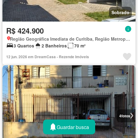
Sobrado
R$ 424.900
Região Geográfica Imediata de Curitiba, Região Metropolitana de Curitiba
3 Quartos
2 Banheiros
70 m²
12 jun. 2026 em DreamCasa - Rezende Imóveis
4
fotos
Guardar busca