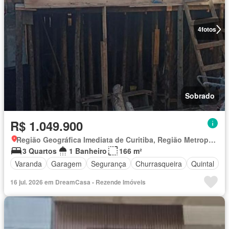
4
fotos
Sobrado
R$ 1.049.900
Região Geográfica Imediata de Curitiba, Região Metropolitana de Curitiba
3 Quartos
1 Banheiro
166 m²
Varanda
Garagem
Segurança
Churrasqueira
Quintal
16 jul. 2026 em DreamCasa - Rezende Imóveis