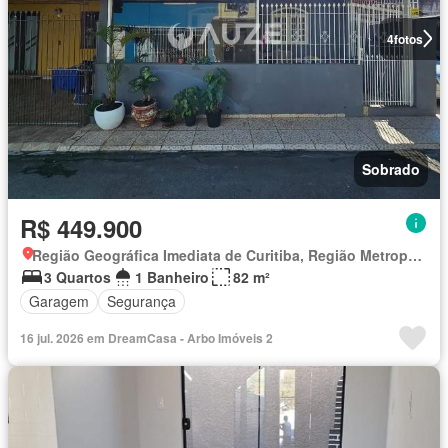
4
fotos
Sobrado
R$ 449.900
Região Geográfica Imediata de Curitiba, Região Metropolitana de Curitiba
3 Quartos
1 Banheiro
82 m²
Garagem
Segurança
16 jul. 2026 em DreamCasa - Arbo Imóveis 2