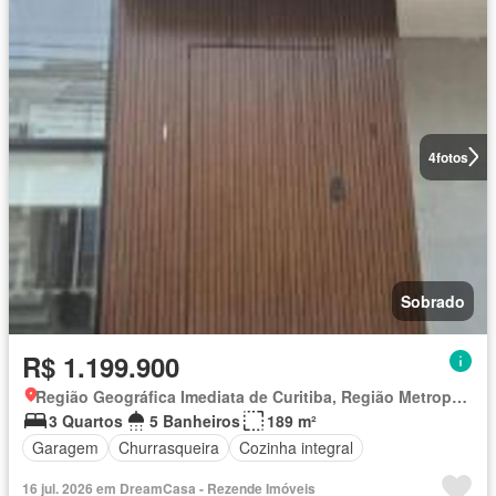
4
fotos
Sobrado
R$ 1.199.900
Região Geográfica Imediata de Curitiba, Região Metropolitana de Curitiba
3 Quartos
5 Banheiros
189 m²
Garagem
Churrasqueira
Cozinha integral
16 jul. 2026 em DreamCasa - Rezende Imóveis