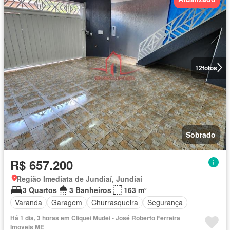
12
fotos
Sobrado
R$ 657.200
Região Imediata de Jundiaí, Jundiaí
3 Quartos
3 Banheiros
163 m²
Varanda
Garagem
Churrasqueira
Segurança
Há 1 dia, 3 horas em Cliquei Mudei - José Roberto Ferreira
Imoveis ME