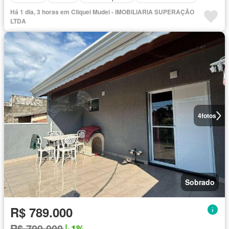
Há 1 dia, 3 horas em Cliquei Mudei - IMOBILIARIA SUPERAÇÃO
LTDA
4
fotos
Sobrado
R$ 789.000
R$ 799.000
1%