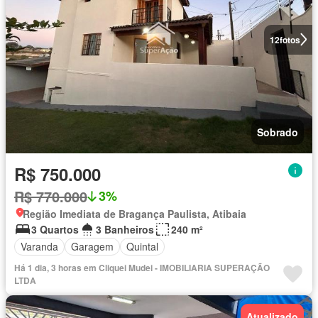
12
fotos
Sobrado
R$ 750.000
R$ 770.000
3%
Região Imediata de Bragança Paulista, Atibaia
3 Quartos
3 Banheiros
240 m²
Varanda
Garagem
Quintal
Há 1 dia, 3 horas em Cliquei Mudei - IMOBILIARIA SUPERAÇÃO
LTDA
Atualizado