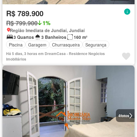
R$ 789.900
R$ 799.900
1%
Região Imediata de Jundiaí, Jundiaí
3 Quartos
3 Banheiros
160 m²
Piscina
Garagem
Churrasqueira
Segurança
Há 5 dias, 3 horas em DreamCasa - Residence Negócios
Imobiliários
4
fotos