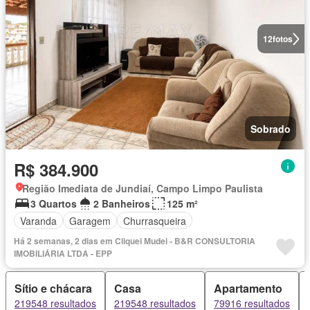
12
fotos
Sobrado
R$ 384.900
Região Imediata de Jundiaí, Campo Limpo Paulista
3 Quartos
2 Banheiros
125 m²
Varanda
Garagem
Churrasqueira
Há 2 semanas, 2 dias em Cliquei Mudei - B&R CONSULTORIA
IMOBILIÁRIA LTDA - EPP
Sítio e chácara
Casa
Apartamento
219548 resultados
219548 resultados
79916 resultados