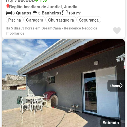
Região Imediata de Jundiaí, Jundiaí
3 Quartos
3 Banheiros
160 m²
Piscina
Garagem
Churrasqueira
Segurança
Há 5 dias, 3 horas em DreamCasa - Residence Negócios
Imobiliários
4
fotos
Sobrado