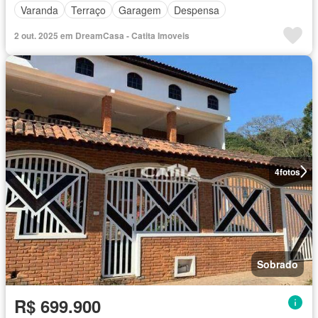
Varanda
Terraço
Garagem
Despensa
2 out. 2025 em DreamCasa - Catita Imoveis
4
fotos
Sobrado
R$ 699.900