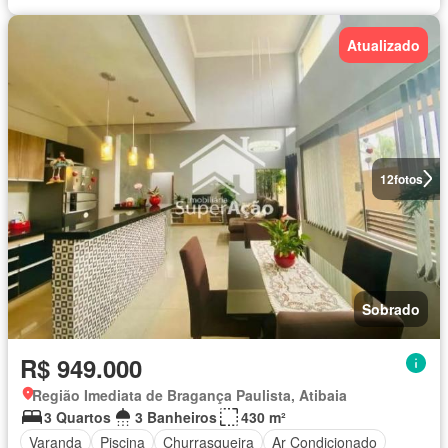
Atualizado
12
fotos
Sobrado
R$ 949.000
Região Imediata de Bragança Paulista, Atibaia
3 Quartos
3 Banheiros
430 m²
Varanda
Piscina
Churrasqueira
Ar Condicionado