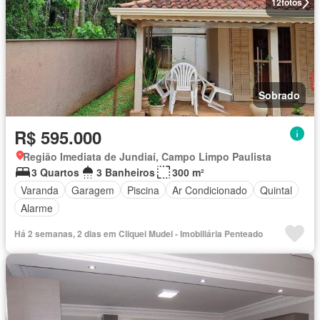
12
fotos
Sobrado
R$ 595.000
Região Imediata de Jundiaí, Campo Limpo Paulista
3 Quartos
3 Banheiros
300 m²
Varanda
Garagem
Piscina
Ar Condicionado
Quintal
Alarme
Há 2 semanas, 2 dias em Cliquei Mudei - Imobiliária Penteado