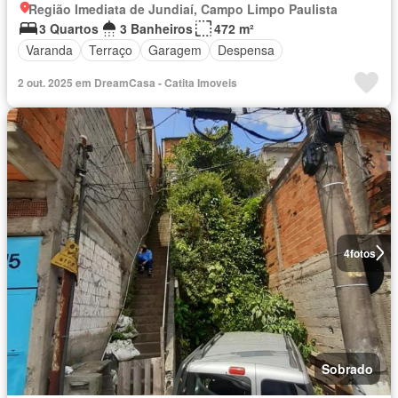
Região Imediata de Jundiaí, Campo Limpo Paulista
3 Quartos
3 Banheiros
472 m²
Varanda
Terraço
Garagem
Despensa
2 out. 2025 em DreamCasa - Catita Imoveis
4
fotos
Sobrado