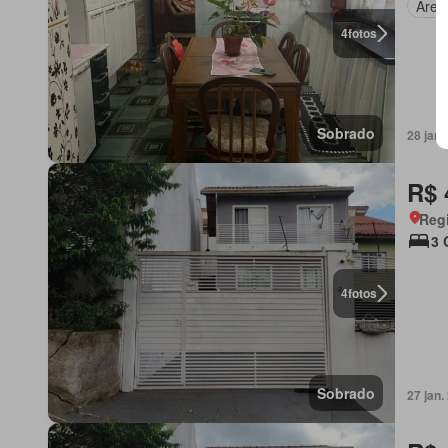
Área
4
fotos
Sobrado
28 jan
R$ 
Regi
3 
4
fotos
Sobrado
27 jan