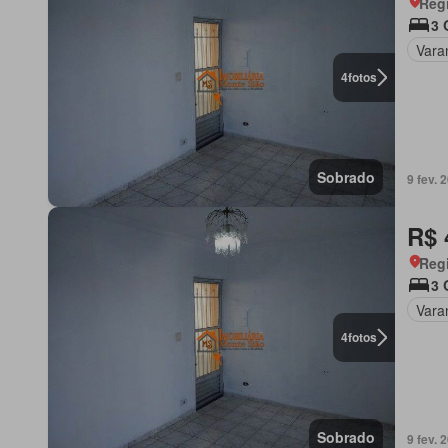
Regi
3 
Vara
4
fotos
Sobrado
9 fev. 
R$ 
Regi
3 
Vara
4
fotos
Sobrado
9 fev. 