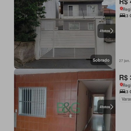
R$ 
Regi
3 
4
fotos
Sobrado
27 jan
R$ 
Regi
3 
Vara
4
fotos