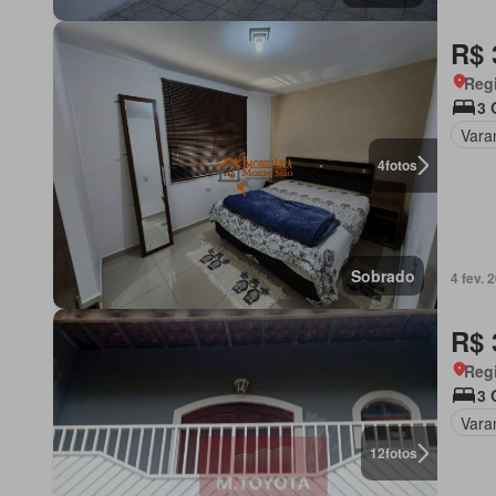
R$ 
Regi
3 
Vara
4
fotos
Sobrado
4 fev. 
R$ 
Regi
3 
Vara
12
fotos