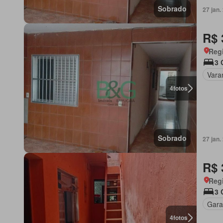
Sobrado
27 jan
R$ 
Regi
3 
Vara
4
fotos
Sobrado
27 jan
R$ 
Regi
3 
Gar
4
fotos