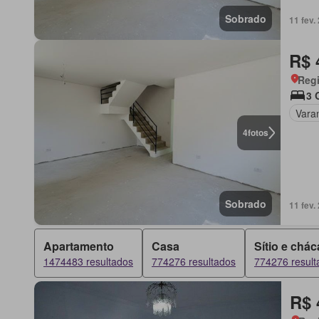
Sobrado
11 fev
R$ 
Regi
3 
Vara
4
fotos
Sobrado
11 fev
Apartamento
Casa
Sítio e chác
1474483 resultados
774276 resultados
774276 result
R$ 