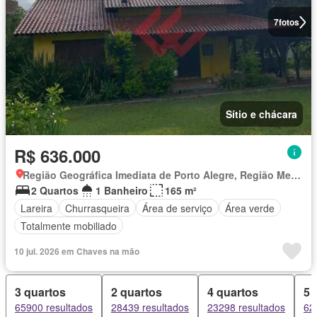
7
fotos
Sítio e chácara
R$ 636.000
Região Geográfica Imediata de Porto Alegre, Região Metropolitana de Porto Alegre
2 Quartos
1 Banheiro
165 m²
Lareira
Churrasqueira
Área de serviço
Área verde
Totalmente mobiliado
10 jul. 2026 em Chaves na mão
3 quartos
2 quartos
4 quartos
5 
65900 resultados
28439 resultados
23298 resultados
62