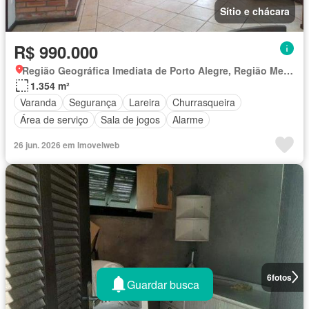
Sítio e chácara
R$ 990.000
Região Geográfica Imediata de Porto Alegre, Região Metropolitana de Porto Alegre
1.354 m²
Varanda
Segurança
Lareira
Churrasqueira
Área de serviço
Sala de jogos
Alarme
26 jun. 2026 em Imovelweb
6
fotos
Guardar busca