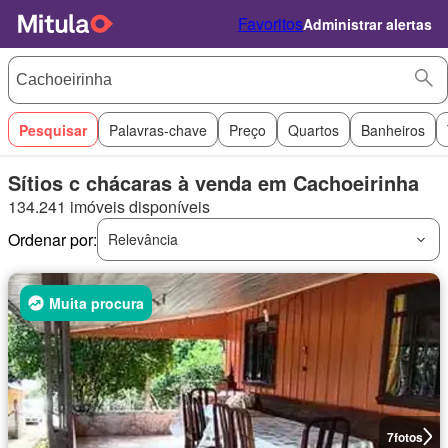
Favoritos
Administrar alertas
Pesquisar
Palavras-chave
Preço
Quartos
Banheiros
Sítios c chácaras à venda em Cachoeirinha
134.241 imóveis disponíveis
Ordenar por:
Relevância
Muita procura
7
fotos