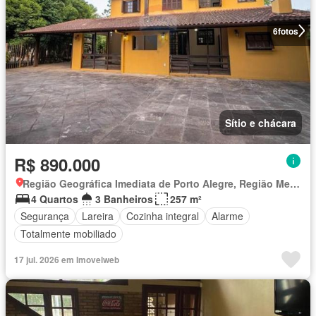
6
fotos
Sítio e chácara
R$ 890.000
Região Geográfica Imediata de Porto Alegre, Região Metropolitana de Porto Alegre
4 Quartos
3 Banheiros
257 m²
Segurança
Lareira
Cozinha integral
Alarme
Totalmente mobiliado
17 jul. 2026 em Imovelweb