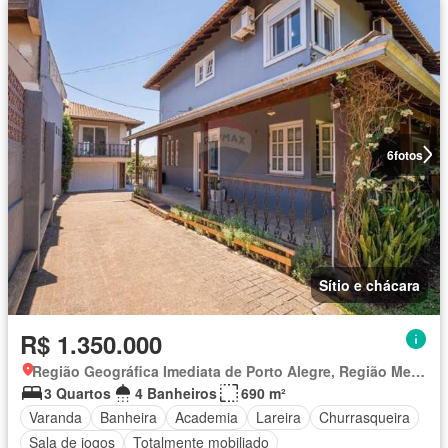
6
fotos
Sítio e chácara
R$ 1.350.000
Região Geográfica Imediata de Porto Alegre, Região Metropolitana de Porto Alegre
3 Quartos
4 Banheiros
690 m²
Varanda
Banheira
Academia
Lareira
Churrasqueira
Sala de jogos
Totalmente mobiliado