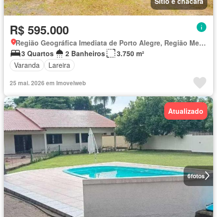
Sítio e chácara
R$ 595.000
Região Geográfica Imediata de Porto Alegre, Região Metropolitana de Porto Alegre
3 Quartos
2 Banheiros
3.750 m²
Varanda
Lareira
25 mai. 2026 em Imovelweb
Atualizado
6
fotos