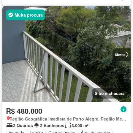
Muita procura
6
fotos
Sítio e chácara
R$ 480.000
Região Geográfica Imediata de Porto Alegre, Região Metropolitana de Porto Alegre
2 Quartos
2 Banheiros
3.000 m²
Varanda
Lareira
Churrasqueira
Área de serviço