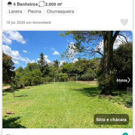
4 Banheiros
2.000 m²
Lareira
Piscina
Churrasqueira
16 jul. 2026 em Imovelweb
6
fotos
Sítio e chácara