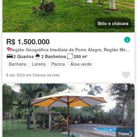
Sítio e chácara
R$ 1.500.000
Região Geográfica Imediata de Porto Alegre, Região Metropolitana de Porto Alegre
2 Quartos
2 Banheiros
200 m²
Banheira
Lareira
Piscina
Área verde
8 out. 2025 em Chaves na mão
7
fotos