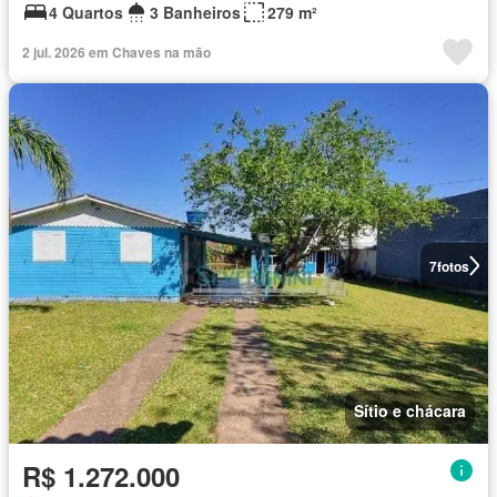
4 Quartos
3 Banheiros
279 m²
2 jul. 2026 em Chaves na mão
7
fotos
Sítio e chácara
R$ 1.272.000