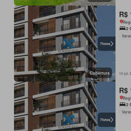
R$ 
Regi
2 
Vara
7
fotos
Cobertura
10 jul
R$ 
Regi
2 
Vara
7
fotos