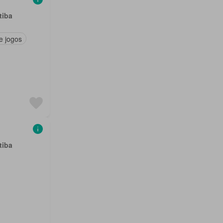
tiba
e jogos
tiba