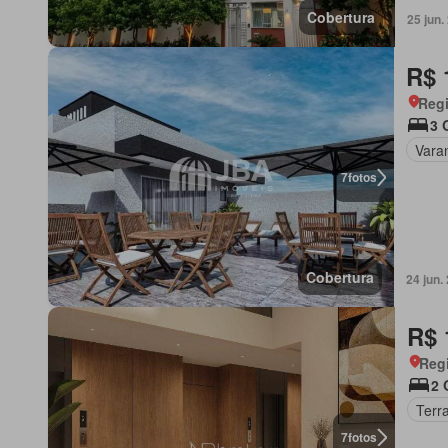
Cobertura
25 jun
R$ 
Regi
3 
Vara
7
fotos
Cobertura
24 jun
R$ 
Regi
2 
Terr
7
fotos