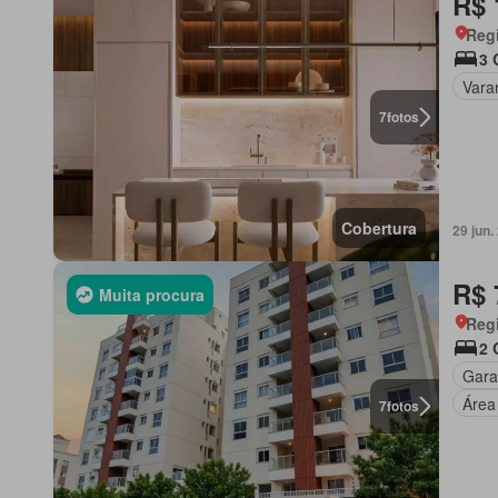
R$ 
Regi
3 
Vara
7
fotos
Cobertura
29 jun
R$ 
Muita procura
Regi
2 
Gar
Área
7
fotos