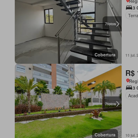
Regi
3 
Terr
7
fotos
Cobertura
11 jul
R$ 
Regi
3 
Acad
7
fotos
Cobertura
10 jul