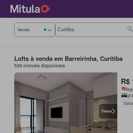
Lofts à venda em Barreirinha, Curitiba
536 imóveis disponíveis
R$ 
Regi
2 
Gar
7
fotos