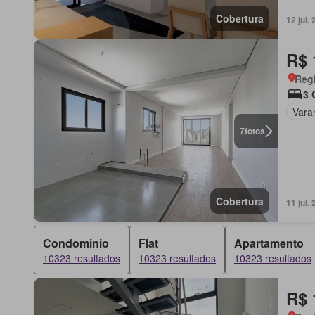
Cobertura
12 jul
R$ 
Regi
3 
Vara
7
fotos
Cobertura
11 jul
Condominio
Flat
Apartamento
10323 resultados
10323 resultados
10323 resultados
R$ 