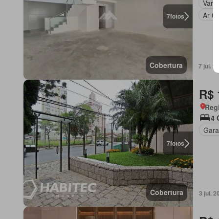
Vara
Ar C
7
fotos
Cobertura
7 jul.
R$ 
Regi
4 
Gar
7
fotos
Cobertura
3 jul.