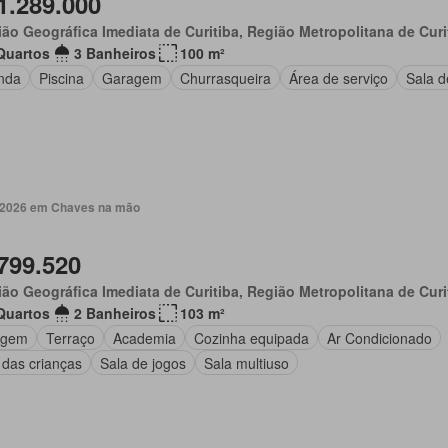
1.289.000
ão Geográfica Imediata de Curitiba, Região Metropolitana de Curi
Quartos
3 Banheiros
100 m²
nda
Piscina
Garagem
Churrasqueira
Área de serviço
Sala d
. 2026 em Chaves na mão
799.520
ão Geográfica Imediata de Curitiba, Região Metropolitana de Curi
Quartos
2 Banheiros
103 m²
agem
Terraço
Academia
Cozinha equipada
Ar Condicionado
 das crianças
Sala de jogos
Sala multiuso