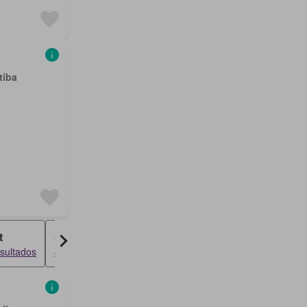
tiba
t
Sobrado
sultados
48 resultados