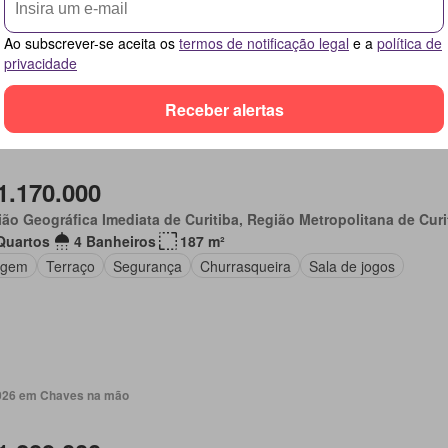
nda
Garagem
Terraço
Lareira
Elevador
Churrasqueira
ondicionado
Área de serviço
Ao subscrever-se aceita os
termos de notificação legal
e a
política de
privacidade
Receber alertas
 2026 em Chaves na mão
1.170.000
ão Geográfica Imediata de Curitiba, Região Metropolitana de Curi
Quartos
4 Banheiros
187 m²
agem
Terraço
Segurança
Churrasqueira
Sala de jogos
 2026 em Chaves na mão