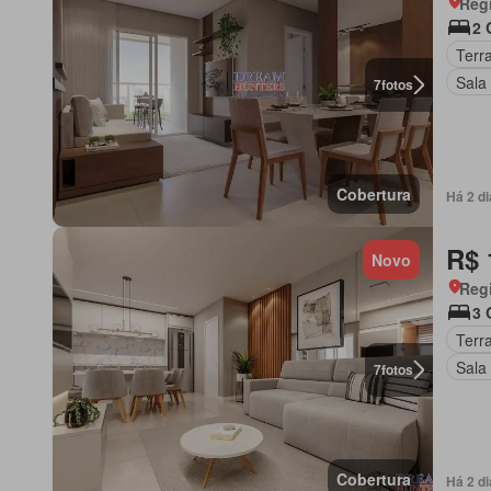
Regi
2 
Terr
Sala
7
fotos
Cobertura
Há 2 d
R$ 
Novo
Regi
3 
Terr
Sala
7
fotos
Cobertura
Há 2 d