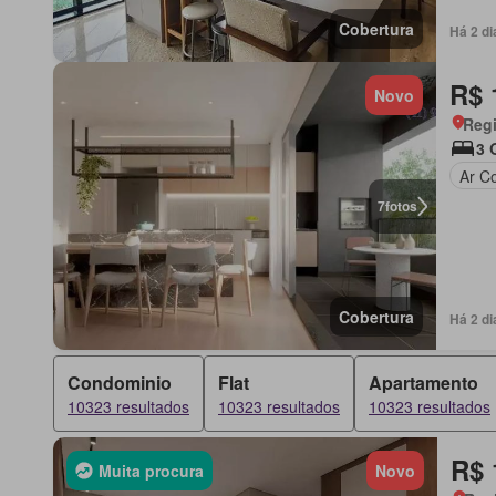
Cobertura
Há 2 d
R$ 
Novo
Regi
3 
Ar C
7
fotos
Cobertura
Há 2 d
Condominio
Flat
Apartamento
10323 resultados
10323 resultados
10323 resultados
R$ 
Muita procura
Novo