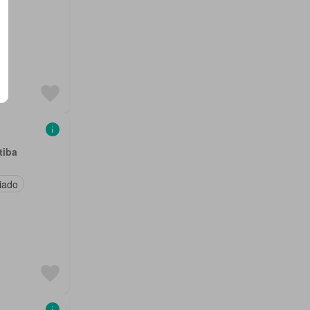
tiba
iado