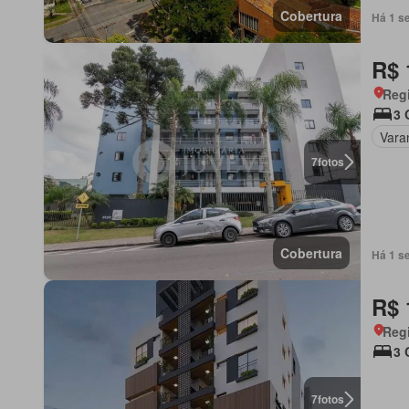
Cobertura
Há 1 s
R$ 
Regi
3 
Vara
7
fotos
Cobertura
Há 1 s
R$ 
Regi
3 
7
fotos