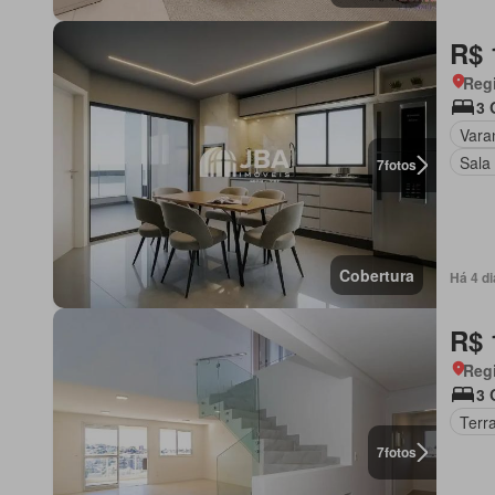
R$ 
Regi
3 
Vara
Sala
7
fotos
Cobertura
Há 4 d
R$ 
Regi
3 
Terr
7
fotos