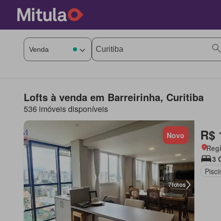
Lofts à venda em Barreirinha, Curitiba
536 imóveis disponíveis
R$ 
Novo
Regi
3 
Pisci
7
fotos