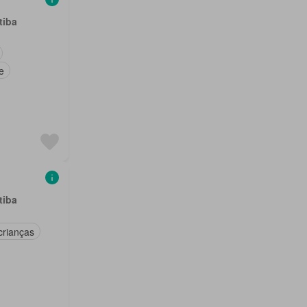
tiba
e
tiba
crianças