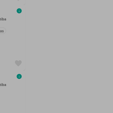
tiba
ças
tiba