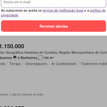
agem
Terraço
Área verde
Totalmente mobiliado
Ao subscrever-se aceita os
termos de notificação legal
e a
política de
privacidade
Receber alertas
emana, 1 dia em Chaves na mão
1.150.000
ão Geográfica Imediata de Curitiba, Região Metropolitana de Curi
Quartos
3 Banheiros
144 m²
nda
Terraço
Churrasqueira
Ar Condicionado
Totalmente mobil
emana, 1 dia em Chaves na mão