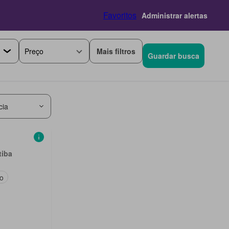
Favoritos
Administrar alertas
Mais filtros
Preço
Guardar busca
cia
tiba
do