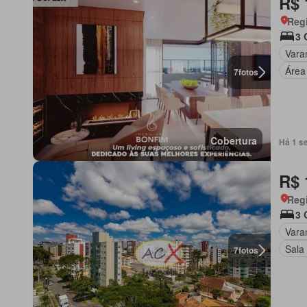
R$ 
Regi
3 
Vara
Área
7
fotos
Cobertura
Há 1 s
R$ 
Regi
3 
Vara
Sala
7
fotos