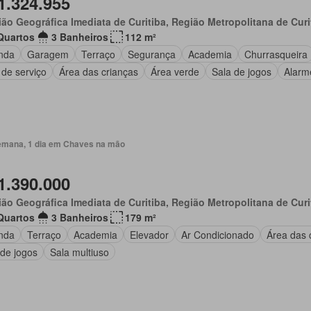
1.324.955
ão Geográfica Imediata de Curitiba, Região Metropolitana de Curi
Quartos
3 Banheiros
112 m²
nda
Garagem
Terraço
Segurança
Academia
Churrasqueira
 de serviço
Área das crianças
Área verde
Sala de jogos
Alarm
emana, 1 dia em Chaves na mão
1.390.000
ão Geográfica Imediata de Curitiba, Região Metropolitana de Curi
Quartos
3 Banheiros
179 m²
nda
Terraço
Academia
Elevador
Ar Condicionado
Área das 
 de jogos
Sala multiuso