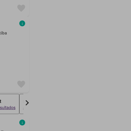
tiba
t
Sobrado
sultados
48 resultados