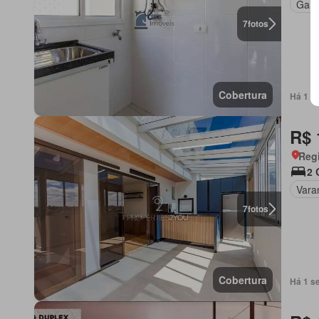
Gar
7
fotos
Cobertura
Há 1 s
R$ 
Regi
2 
Vara
7
fotos
Cobertura
Há 1 s