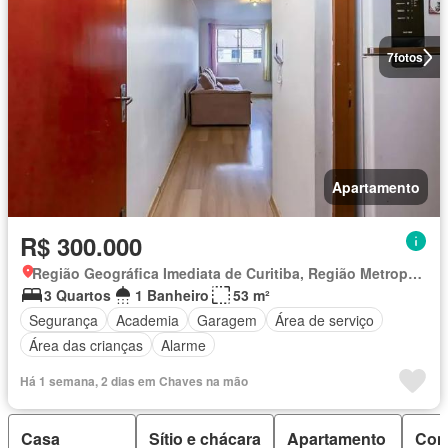
7
fotos
Apartamento
R$ 300.000
Região Geográfica Imediata de Curitiba, Região Metropolitana de Curitiba
3 Quartos
1 Banheiro
53 m²
Segurança
Academia
Garagem
Área de serviço
Área das crianças
Alarme
Há 1 semana, 2 dias em Chaves na mão
Casa
Sítio e chácara
Apartamento
Con