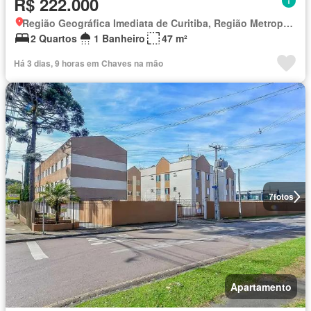
R$ 222.000
Região Geográfica Imediata de Curitiba, Região Metropolitana de Curitiba
2 Quartos
1 Banheiro
47 m²
Há 3 dias, 9 horas em Chaves na mão
7
fotos
Apartamento