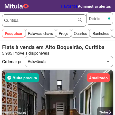
Favoritos
Administrar alertas
Distrito
Pesquisar
Palavras-chave
Preço
Quartos
Banheiros
Flats à venda em Alto Boqueirão, Curitiba
5.965 imóveis disponíveis
Ordenar por:
Relevância
Muita procura
Atualizado
7
fotos