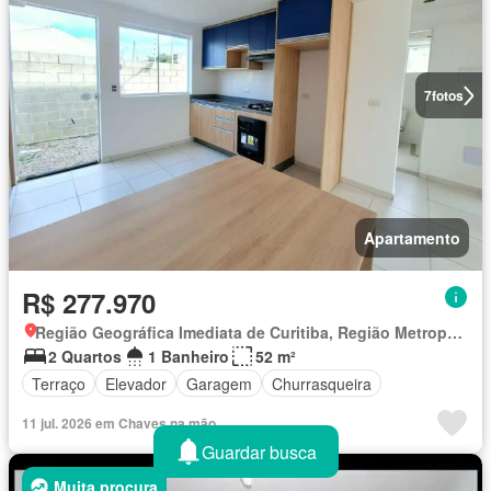
7
fotos
Apartamento
R$ 277.970
Região Geográfica Imediata de Curitiba, Região Metropolitana de Curitiba
2 Quartos
1 Banheiro
52 m²
Terraço
Elevador
Garagem
Churrasqueira
11 jul. 2026 em Chaves na mão
Guardar busca
Muita procura