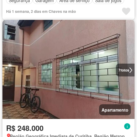
Segurança
Garagem
Área de serviço
Sala de jogos
Há 1 semana, 2 dias em Chaves na mão
7
fotos
Apartamento
R$ 248.000
Região Geográfica Imediata de Curitiba, Região Metropolitana de Curitiba