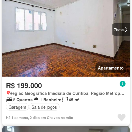
7
fotos
Apartamento
R$ 199.000
Região Geográfica Imediata de Curitiba, Região Metropolitana de Curitiba
2 Quartos
1 Banheiro
45 m²
Garagem
Sala de jogos
Há 1 semana, 2 dias em Chaves na mão