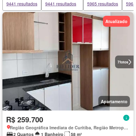
9441 resultados
9441 resultados
5965 resultados
5965
Atualizado
7
fotos
Apartamento
R$ 259.700
Região Geográfica Imediata de Curitiba, Região Metropolitana de Curitiba
2 Quartos
1 Banheiro
58 m²