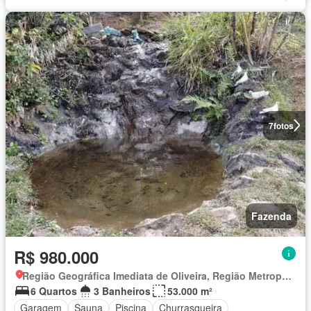
7
fotos
Fazenda
R$ 980.000
Região Geográfica Imediata de Oliveira, Região Metropolitana de Belo Horizonte
6 Quartos
3 Banheiros
53.000 m²
Garagem
Sauna
Piscina
Churrasqueira