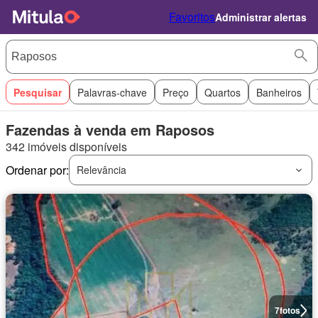
Favoritos
Administrar alertas
Pesquisar
Palavras-chave
Preço
Quartos
Banheiros
Fazendas à venda em Raposos
342 imóveis disponíveis
Ordenar por:
Relevância
7
fotos