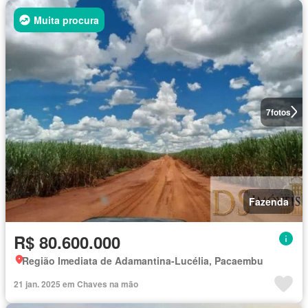
Muita procura
7
fotos
Fazenda
R$ 80.600.000
Região Imediata de Adamantina-Lucélia, Pacaembu
21 jan. 2025 em Chaves na mão