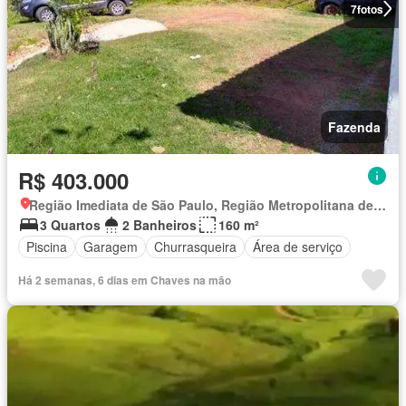
7
fotos
Fazenda
R$ 403.000
Região Imediata de São Paulo, Região Metropolitana de São Paulo
3 Quartos
2 Banheiros
160 m²
Piscina
Garagem
Churrasqueira
Área de serviço
Há 2 semanas, 6 dias em Chaves na mão