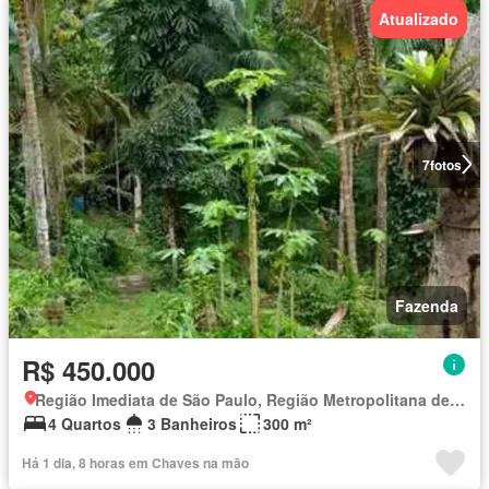
Atualizado
7
fotos
Fazenda
R$ 450.000
Região Imediata de São Paulo, Região Metropolitana de São Paulo
4 Quartos
3 Banheiros
300 m²
Há 1 dia, 8 horas em Chaves na mão