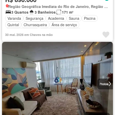
Região Geográfica Imediata do Rio de Janeiro, Região Metropolitana do Rio de Janeiro
3 Quartos
3 Banheiros
171 m²
Varanda
Segurança
Academia
Sauna
Piscina
Quintal
Churrasqueira
Área de serviço
Área das crianças
Sala de jogos
Alarme
30 mai. 2026 em Chaves na mão
7
fotos