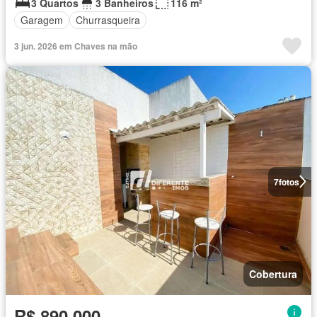
3 Quartos
3 Banheiros
116 m²
Garagem
Churrasqueira
3 jun. 2026 em Chaves na mão
7
fotos
Cobertura
R$ 890.000