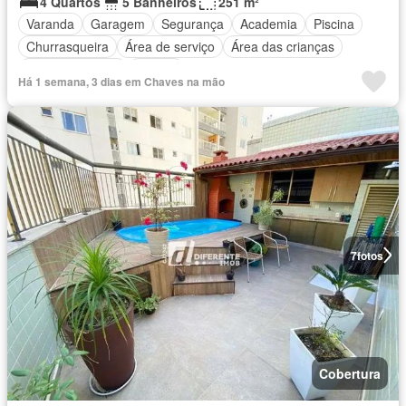
4 Quartos
5 Banheiros
251 m²
Varanda
Garagem
Segurança
Academia
Piscina
Churrasqueira
Área de serviço
Área das crianças
Cozinha integral
Alarme
Há 1 semana, 3 dias em Chaves na mão
7
fotos
Cobertura