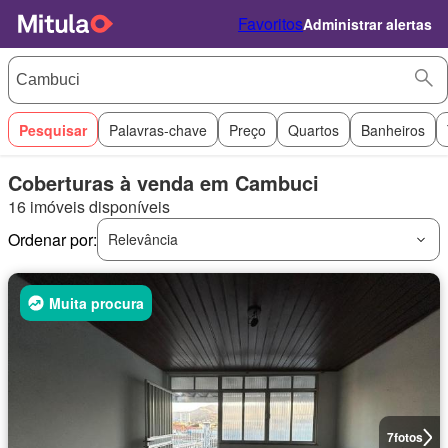
Favoritos
Administrar alertas
Pesquisar
Palavras-chave
Preço
Quartos
Banheiros
Coberturas à venda em Cambuci
16 imóveis disponíveis
Ordenar por:
Relevância
Muita procura
7
fotos