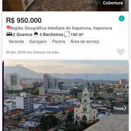
Cobertura
R$ 950.000
Região Geográfica Imediata de Itaperuna, Itaperuna
2 Quartos
4 Banheiros
150 m²
Varanda
Garagem
Piscina
Área de serviço
30 jan. 2026 em Chaves na mão
7
fotos