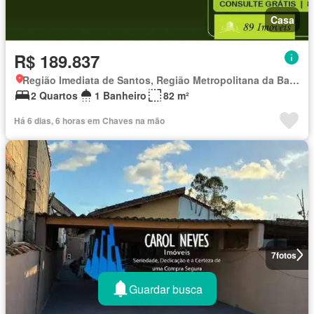
Casa
R$ 189.837
Região Imediata de Santos, Região Metropolitana da Baixada Santista
2 Quartos
1 Banheiro
82 m²
Há 6 dias, 6 horas em Chaves na mão
7
fotos
Guardar busca