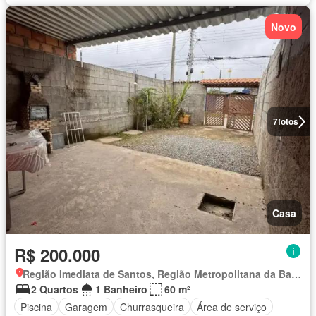
Novo
7
fotos
Casa
R$ 200.000
Região Imediata de Santos, Região Metropolitana da Baixada Santista
2 Quartos
1 Banheiro
60 m²
Piscina
Garagem
Churrasqueira
Área de serviço