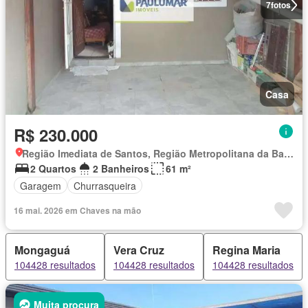
7
fotos
Casa
R$ 230.000
Região Imediata de Santos, Região Metropolitana da Baixada Santista
2 Quartos
2 Banheiros
61 m²
Garagem
Churrasqueira
16 mai. 2026 em Chaves na mão
Mongaguá
Vera Cruz
Regina Maria
104428 resultados
104428 resultados
104428 resultados
Muita procura