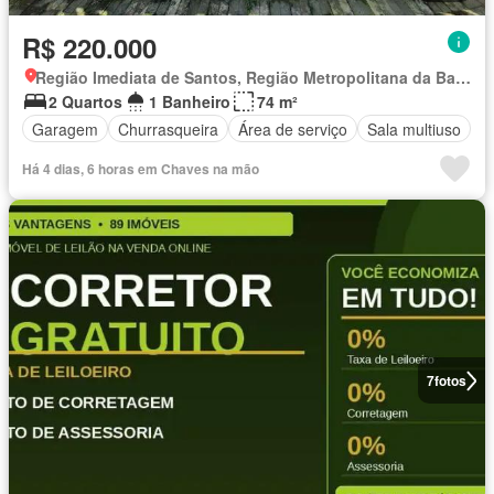
R$ 220.000
Região Imediata de Santos, Região Metropolitana da Baixada Santista
2 Quartos
1 Banheiro
74 m²
Garagem
Churrasqueira
Área de serviço
Sala multiuso
Há 4 dias, 6 horas em Chaves na mão
7
fotos