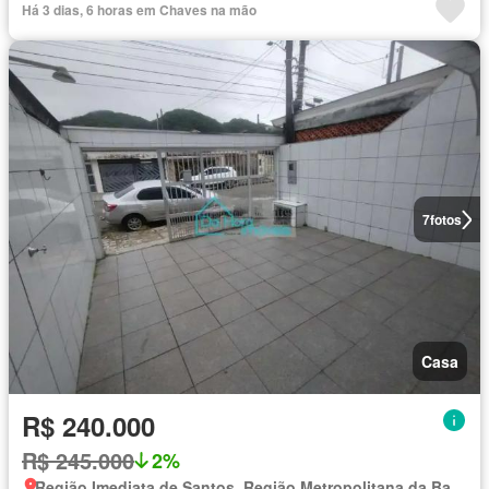
Há 3 dias, 6 horas em Chaves na mão
7
fotos
Casa
R$ 240.000
R$ 245.000
2%
Região Imediata de Santos, Região Metropolitana da Baixada Santista