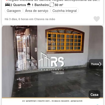
2 Quartos
1 Banheiro
50 m²
Garagem
Área de serviço
Cozinha integral
Há 3 dias, 6 horas em Chaves na mão
7
fotos
Casa