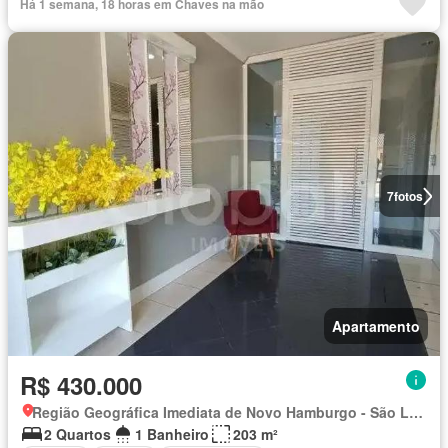
Há 1 semana, 18 horas em Chaves na mão
7
fotos
Apartamento
R$ 430.000
Região Geográfica Imediata de Novo Hamburgo - São Leopoldo, Região Metropolitana de Porto Alegre
2 Quartos
1 Banheiro
203 m²