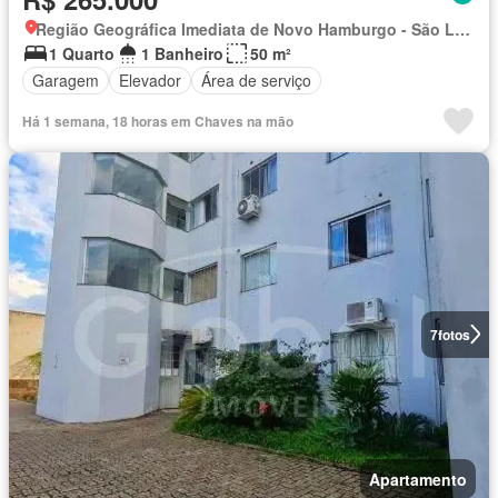
Região Geográfica Imediata de Novo Hamburgo - São Leopoldo, Região Metropolitana de Porto Alegre
1 Quarto
1 Banheiro
50 m²
Garagem
Elevador
Área de serviço
Há 1 semana, 18 horas em Chaves na mão
7
fotos
Apartamento