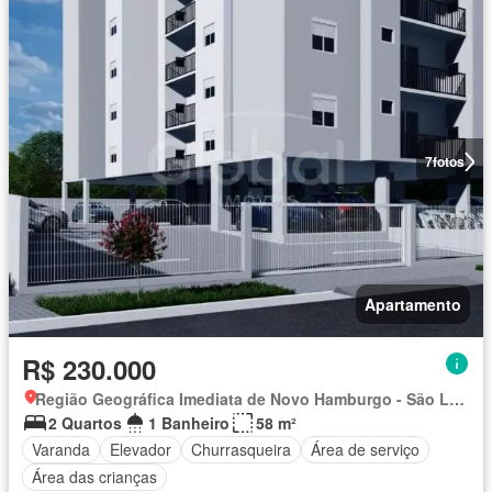
7
fotos
Apartamento
R$ 230.000
Região Geográfica Imediata de Novo Hamburgo - São Leopoldo, Região Metropolitana de Porto Alegre
2 Quartos
1 Banheiro
58 m²
Varanda
Elevador
Churrasqueira
Área de serviço
Área das crianças