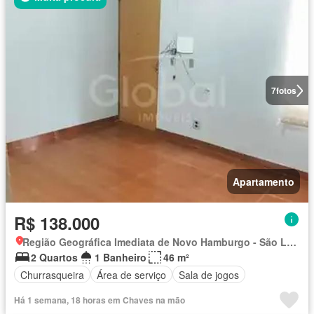
7
fotos
Apartamento
R$ 138.000
Região Geográfica Imediata de Novo Hamburgo - São Leopoldo, Região Metropolitana de Porto Alegre
2 Quartos
1 Banheiro
46 m²
Churrasqueira
Área de serviço
Sala de jogos
Há 1 semana, 18 horas em Chaves na mão