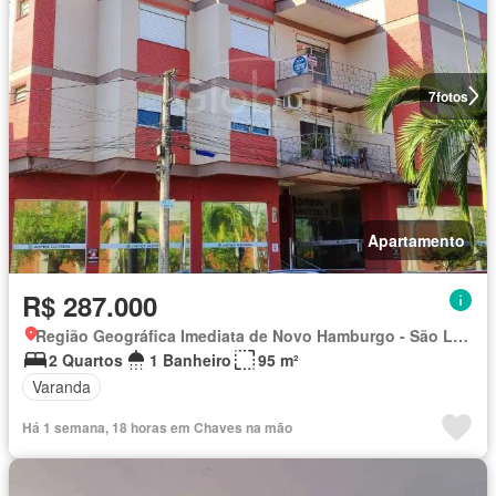
7
fotos
Apartamento
R$ 287.000
Região Geográfica Imediata de Novo Hamburgo - São Leopoldo, Região Metropolitana de Porto Alegre
2 Quartos
1 Banheiro
95 m²
Varanda
Há 1 semana, 18 horas em Chaves na mão