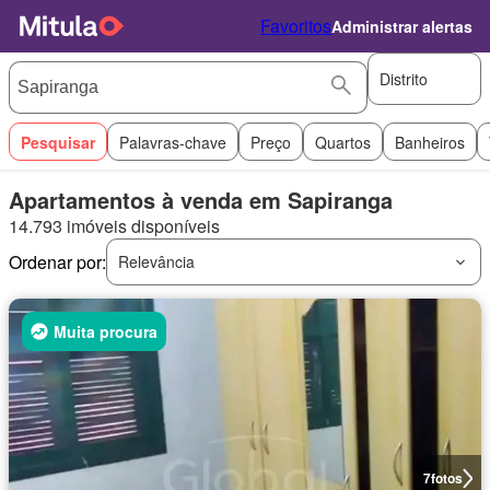
Favoritos
Administrar alertas
Distrito
Pesquisar
Palavras-chave
Preço
Quartos
Banheiros
Apartamentos à venda em Sapiranga
14.793 imóveis disponíveis
Ordenar por:
Relevância
Muita procura
7
fotos