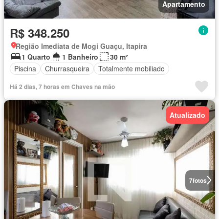
Apartamento
R$ 348.250
Região Imediata de Mogi Guaçu, Itapira
1 Quarto
1 Banheiro
30 m²
Piscina
Churrasqueira
Totalmente mobiliado
Há 2 dias, 7 horas em Chaves na mão
Atualizado
7
fotos