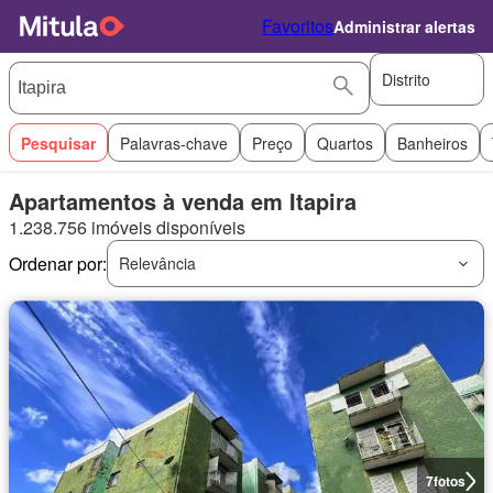
Favoritos
Administrar alertas
Distrito
Pesquisar
Palavras-chave
Preço
Quartos
Banheiros
Apartamentos à venda em Itapira
1.238.756 imóveis disponíveis
Ordenar por:
Relevância
7
fotos