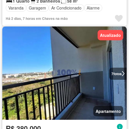
1 Quarto
2 Banheiros
58 m²
Varanda
Garagem
Ar Condicionado
Alarme
Há 2 dias, 7 horas em Chaves na mão
Atualizado
7
fotos
Apartamento
R$ 380.000