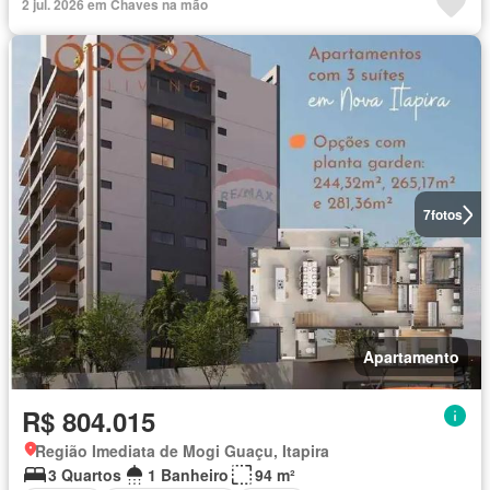
2 jul. 2026 em Chaves na mão
7
fotos
Apartamento
R$ 804.015
Região Imediata de Mogi Guaçu, Itapira
3 Quartos
1 Banheiro
94 m²