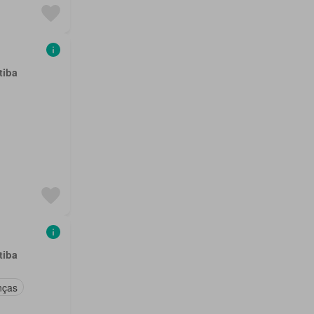
tiba
tiba
nças