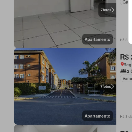
Gar
7
fotos
Apartamento
Há 3 d
R$ 
Regi
2 
Vara
7
fotos
Apartamento
Há 3 d