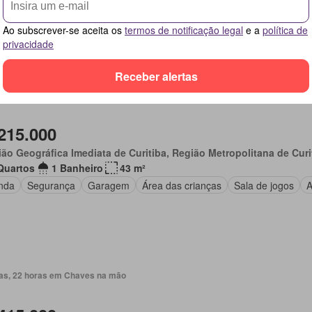
agem
Ao subscrever-se aceita os
termos de notificação legal
e a
política de
privacidade
Receber alertas
ias, 22 horas em Chaves na mão
215.000
ão Geográfica Imediata de Curitiba, Região Metropolitana de Curi
Quartos
1 Banheiro
43 m²
nda
Segurança
Garagem
Área das crianças
Sala de jogos
A
ias, 22 horas em Chaves na mão