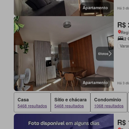
Apartamento
Há 3 d
R$ 
Regi
2 
Vara
6
fotos
Apartamento
Há 3 d
Casa
Sítio e chácara
Condominio
5468 resultados
5468 resultados
1068 resultados
R$ 