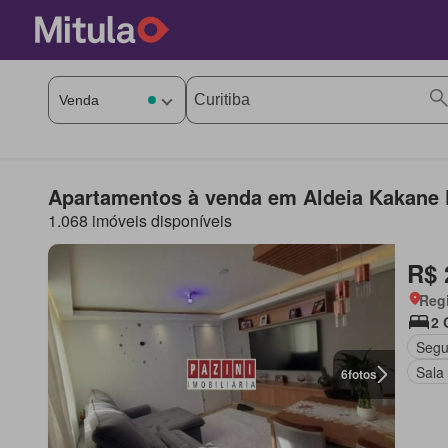
Apartamentos à venda em Aldeia Kakane P
1.068 imóveis disponíveis
R$ 
Regi
2 
Segu
Sala
6
fotos