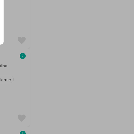
tiba
larme