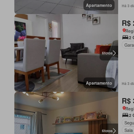
Apartamento
Há 3 d
R$ 
Regi
2 
Gar
6
fotos
Apartamento
Há 3 d
R$ 
Regi
2 
Segu
Sala
6
fotos