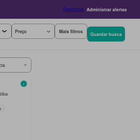
Favoritos
Administrar alertas
Mais filtros
Preço
Guardar busca
cia
tiba
e