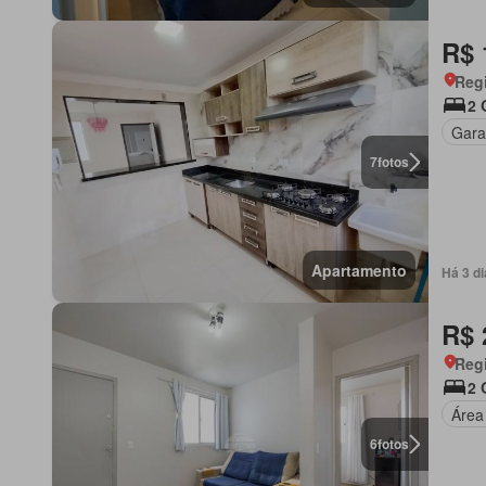
R$ 
Regi
2 
Gar
7
fotos
Apartamento
Há 3 d
R$ 
Regi
2 
Área
6
fotos