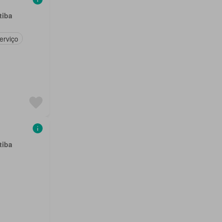
tiba
erviço
tiba