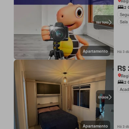
Regi
2 
Segu
Sala
Ver foto
Apartamento
Há 3 d
R$ 
Regi
2 
Acad
6
fotos
Apartamento
Há 3 d