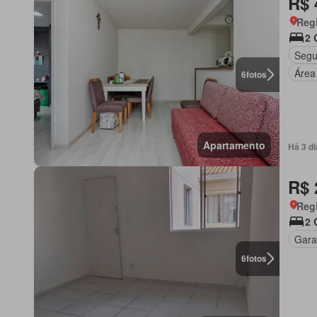
R$ 
Regi
2 
Segu
Área
6
fotos
Apartamento
Há 3 d
R$ 
Regi
2 
Gar
6
fotos