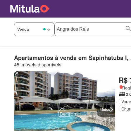
Apartamentos à venda em Sapinhatuba I,
45 imóveis disponíveis
R$ 
Regi
2 
Vara
Chur
4
fotos