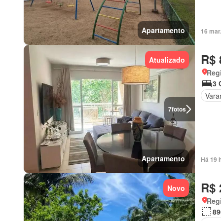
Apartamento
16 mar
R$ 
Atualizado
Regi
3 
Vara
7
fotos
Apartamento
Há 19 
R$ 
Novo
Regi
89