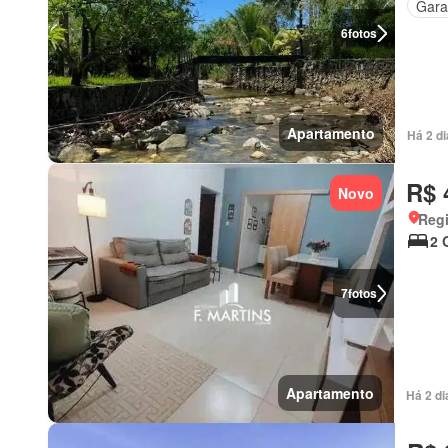
Gar
6
fotos
Apartamento
Há 2 d
R$ 
Novo
Regi
2 
7
fotos
Apartamento
Há 2 d