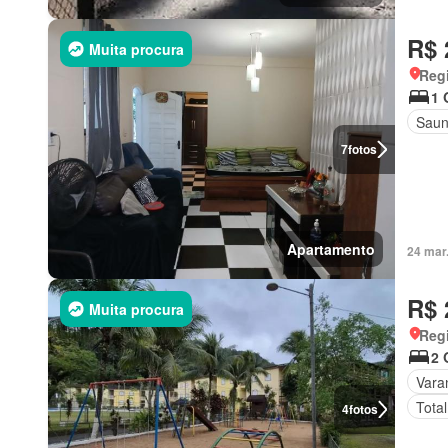
R$ 
Muita procura
Regi
1 
Sau
7
fotos
Apartamento
24 mar
R$ 
Muita procura
Reg
2 
Vara
Tota
4
fotos