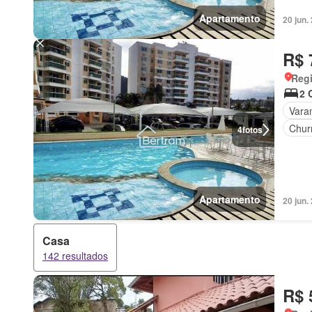
Apartamento
20 jun
R$ 
Regi
2 
Vara
Chur
4
fotos
Apartamento
20 jun
Casa
142 resultados
R$ 