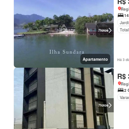
R$ 
Regi
14
Jard
Tota
7
fotos
Apartamento
Há 3 d
R$ 
Regi
2 
Vara
7
fotos