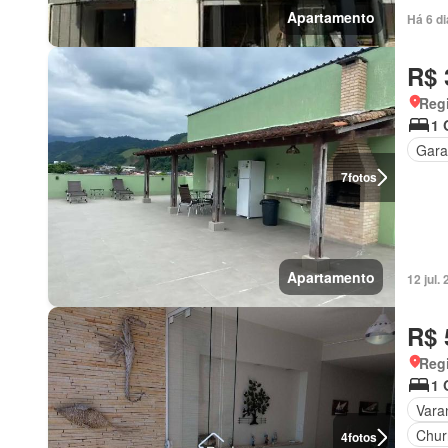
Apartamento
Há 6 d
R$ 
Regi
1 
Gar
7
fotos
Apartamento
12 jul
R$ 
Regi
1 
Vara
Chur
4
fotos