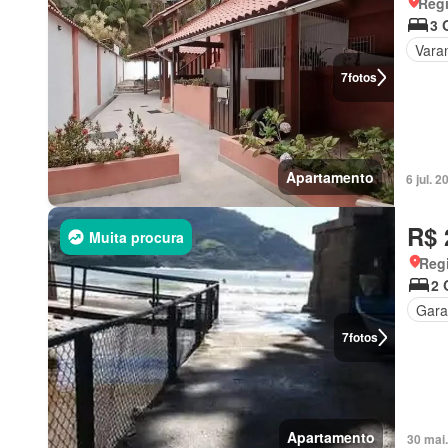
Regi
3 
Vara
7
fotos
Apartamento
6 jul.
R$ 
Muita procura
Reg
2 
Gar
7
fotos
Apartamento
30 mai