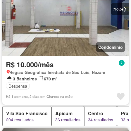
7
fotos
Condominio
R$ 10.000/mês
Região Geográfica Imediata de São Luís, Nazaré
3 Banheiros
670 m²
Despensa
Há 1 semana, 2 dias em Chaves na mão
Vila São Francisco
Apicum
Centro
Prai
204 resultados
36 resultados
34 resultados
33 re