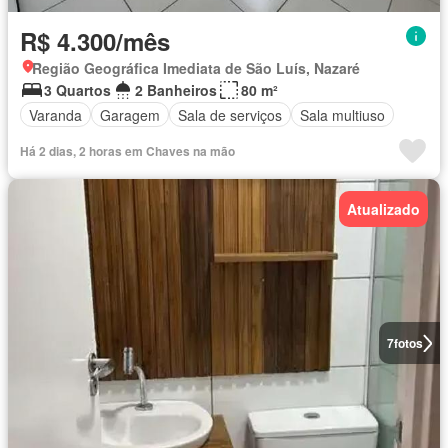
R$ 4.300/mês
Região Geográfica Imediata de São Luís, Nazaré
3 Quartos
2 Banheiros
80 m²
Varanda
Garagem
Sala de serviços
Sala multiuso
Há 2 dias, 2 horas em Chaves na mão
Atualizado
7
fotos