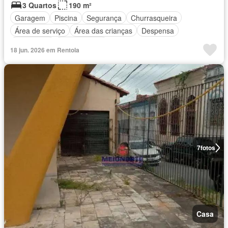
3 Quartos
190 m²
Garagem
Piscina
Segurança
Churrasqueira
Área de serviço
Área das crianças
Despensa
Área verde
Sala de jogos
18 jun. 2026 em Rentola
7
fotos
Casa