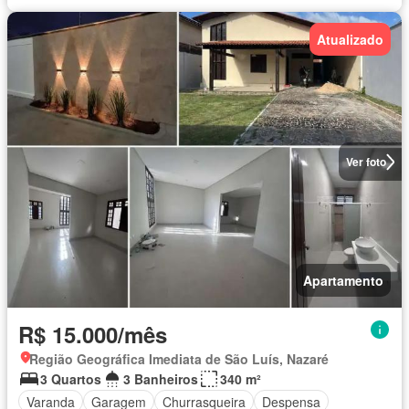
Atualizado
Ver foto
Apartamento
R$ 15.000/mês
Região Geográfica Imediata de São Luís, Nazaré
3 Quartos
3 Banheiros
340 m²
Varanda
Garagem
Churrasqueira
Despensa