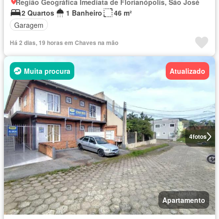
Região Geográfica Imediata de Florianópolis, São José
2 Quartos
1 Banheiro
46 m²
Garagem
Há 2 dias, 19 horas em Chaves na mão
Muita procura
Atualizado
4
fotos
Apartamento