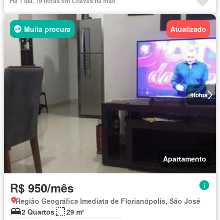
Há 1 dia, 19 horas em Chaves na mão
Muita procura
Atualizado
4
fotos
Apartamento
R$ 950/mês
Região Geográfica Imediata de Florianópolis, São José
2 Quartos
29 m²