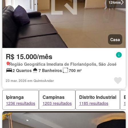
12
fotos
Casa
R$ 15.000/mês
Região Geográfica Imediata de Florianópolis, São José
2 Quartos
7 Banheiros
700 m²
23 mar. 2026 em QuintoAndar
Ipiranga
Campinas
Distrito Industrial
B
1236 resultados
1203 resultados
1185 resultados
11