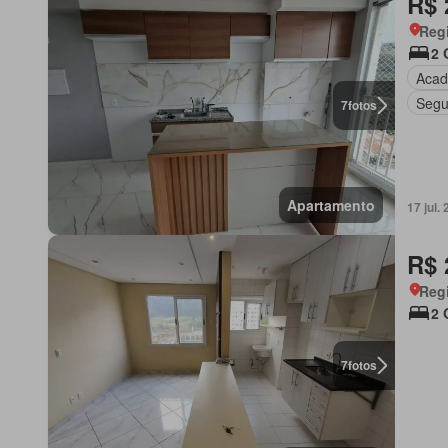
R$ 
Regi
2 
Acad
Segu
7
fotos
Apartamento
17 jul
R$ 
Regi
2 
7
fotos