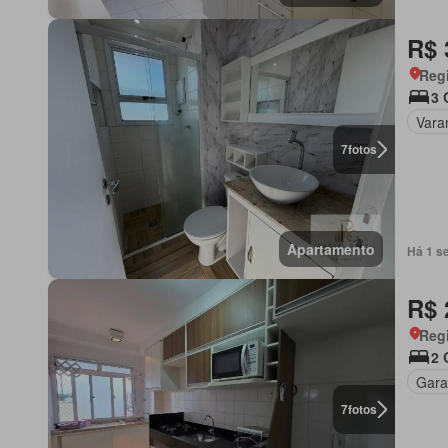
R$ 
Regi
3 
Vara
7
fotos
Apartamento
Há 1 s
R$ 
Regi
2 
Gar
7
fotos