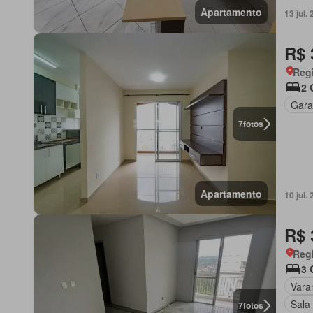
Apartamento
13 jul
R$ 
Regi
2 
Gar
7
fotos
Apartamento
10 jul
R$ 
Regi
3 
Vara
Sala
7
fotos