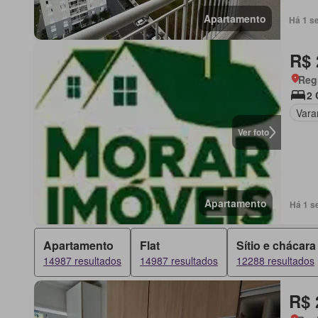
Apartamento
Há 1 s
R$ 
Reg
2 
Vara
Ver foto
Apartamento
Há 1 s
Apartamento
Flat
Sítio e chácara
14987 resultados
14987 resultados
12288 resultados
R$ 