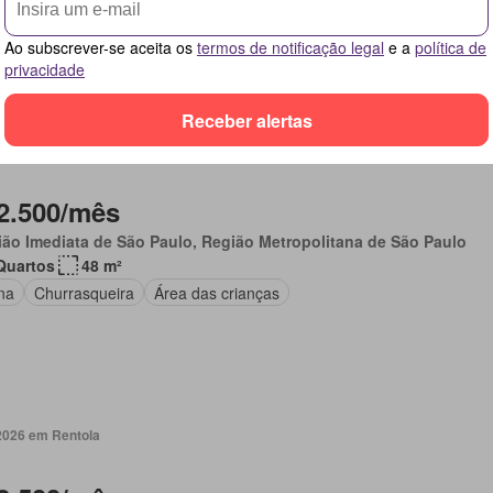
agem
Área de serviço
Ao subscrever-se aceita os
termos de notificação legal
e a
política de
privacidade
Receber alertas
emanas, 7 horas em Chaves na mão
2.500/mês
ão Imediata de São Paulo, Região Metropolitana de São Paulo
Quartos
48 m²
na
Churrasqueira
Área das crianças
 2026 em Rentola