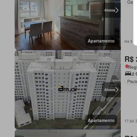
Gar
4
fotos
Apartamento
Há 3 s
R$ 
Regi
2 
Pisci
4
fotos
Apartamento
17 jul.