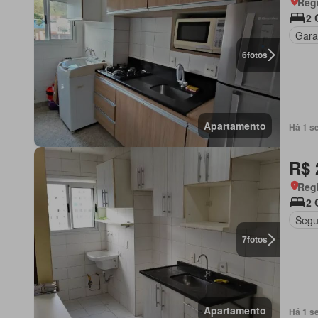
Regi
2 
Gar
6
fotos
Apartamento
Há 1 s
R$ 
Regi
2 
Segu
7
fotos
Apartamento
Há 1 s