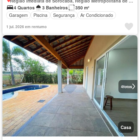
Região Imediata de Sorocaba, Região Metropolitana de Sorocaba
4 Quartos
3 Banheiros
350 m²
Garagem
Piscina
Segurança
Ar Condicionado
1 jul. 2026 em rentumo
4
fotos
Casa