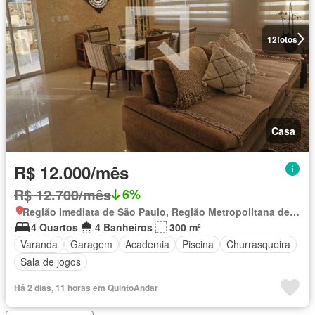
12
fotos
Casa
R$ 12.000/mês
R$ 12.700/mês
6%
Região Imediata de São Paulo, Região Metropolitana de São Paulo
4 Quartos
4 Banheiros
300 m²
Varanda
Garagem
Academia
Piscina
Churrasqueira
Sala de jogos
Há 2 dias, 11 horas em QuintoAndar