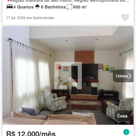
Região Imediata de São Paulo, Região Metropolitana de São Paulo
4 Quartos
6 Banheiros
600 m²
17 jul. 2026 em QuintoAndar
12
fotos
Casa
R$ 12.000/mês