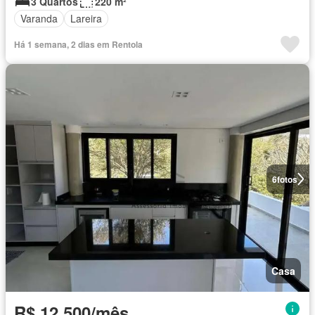
3 Quartos
220 m²
Varanda
Lareira
Há 1 semana, 2 dias em Rentola
6
fotos
Casa
R$ 12.500/mês