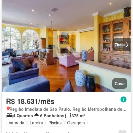
7
fotos
Casa
R$ 18.631/mês
Região Imediata de São Paulo, Região Metropolitana de São Paulo
4 Quartos
6 Banheiros
375 m²
Varanda
Lareira
Piscina
Garagem