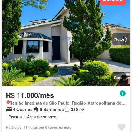
7
fotos
Casa
R$ 11.000/mês
Região Imediata de São Paulo, Região Metropolitana de São Paulo
4 Quartos
5 Banheiros
380 m²
Piscina
Área de serviço
Há 2 dias, 11 horas em Chaves na mão