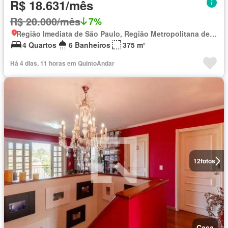
R$ 18.631/mês
R$ 20.000/mês
7%
Região Imediata de São Paulo, Região Metropolitana de São Paulo
4 Quartos
6 Banheiros
375 m²
Há 4 dias, 11 horas em QuintoAndar
12
fotos
Casa