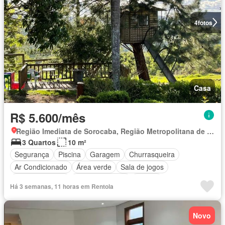
4
fotos
Casa
R$ 5.600/mês
Região Imediata de Sorocaba, Região Metropolitana de Sorocaba
3 Quartos
10 m²
Segurança
Piscina
Garagem
Churrasqueira
Ar Condicionado
Área verde
Sala de jogos
Quadra de tênis
Cozinha integral
Alarme
Há 3 semanas, 11 horas em Rentola
Totalmente mobiliado
Novo