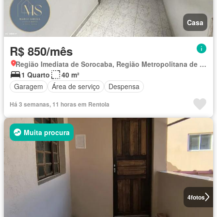
Casa
R$ 850/mês
Região Imediata de Sorocaba, Região Metropolitana de Sorocaba
1 Quarto
40 m²
Garagem
Área de serviço
Despensa
Há 3 semanas, 11 horas em Rentola
Muita procura
4
fotos